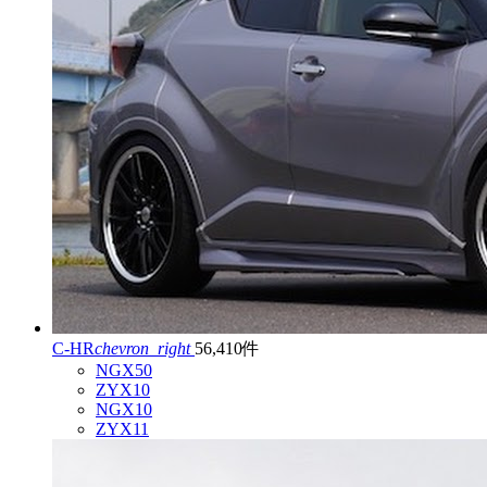
C-HR
chevron_right
56,410件
NGX50
ZYX10
NGX10
ZYX11