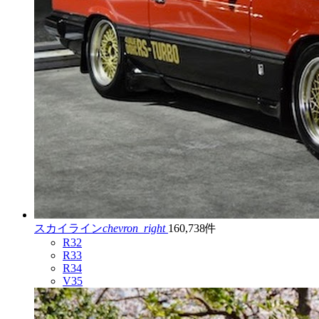
スカイライン
chevron_right
160,738件
R32
R33
R34
V35