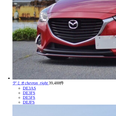
デミオ
chevron_right
39,488件
DE3AS
DE3FS
DE5FS
DEJFS