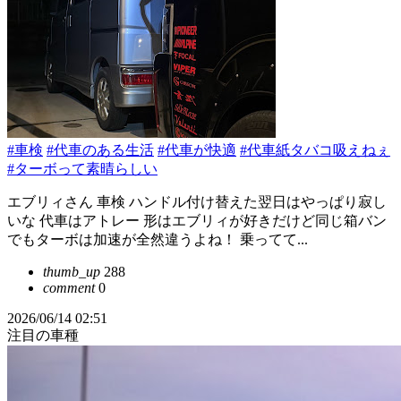
#車検
#代車のある生活
#代車が快適
#代車紙タバコ吸えねぇ
#ターボって素晴らしい
エブリィさん 車検 ハンドル付け替えた翌日はやっぱり寂し
いな 代車はアトレー 形はエブリィが好きだけど同じ箱バン
でもターボは加速が全然違うよね！ 乗ってて...
thumb_up
288
comment
0
2026/06/14 02:51
注目の車種