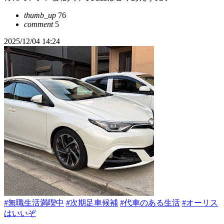
thumb_up
76
comment
5
2025/12/04 14:24
#無職生活満喫中
#次期足車候補
#代車のある生活
#オーリス
はいいぞ