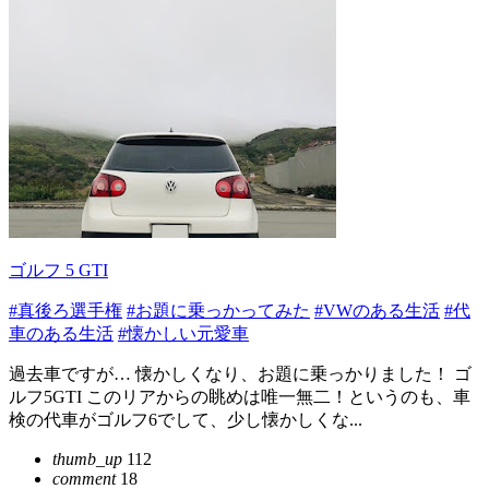
ゴルフ 5 GTI
#真後ろ選手権
#お題に乗っかってみた
#VWのある生活
#代
車のある生活
#懐かしい元愛車
過去車ですが… 懐かしくなり、お題に乗っかりました！ ゴ
ルフ5GTI このリアからの眺めは唯一無二！というのも、車
検の代車がゴルフ6でして、少し懐かしくな...
thumb_up
112
comment
18