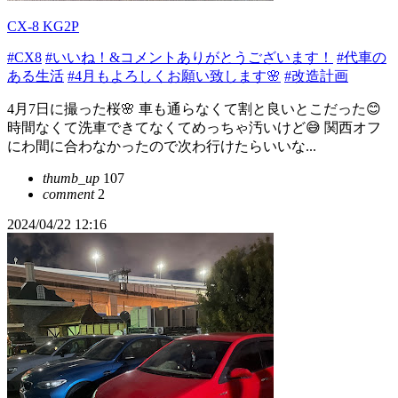
CX-8 KG2P
#CX8
#いいね！&コメントありがとうございます！
#代車の
ある生活
#4月もよろしくお願い致します🌸
#改造計画
4月7日に撮った桜🌸 車も通らなくて割と良いとこだった😊
時間なくて洗車できてなくてめっちゃ汚いけど😅 関西オフ
にわ間に合わなかったので次わ行けたらいいな...
thumb_up
107
comment
2
2024/04/22 12:16