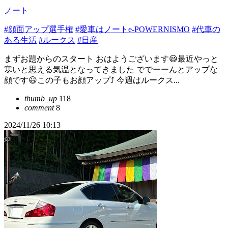
ノート
#顔面アップ選手権
#愛車はノートe-POWERNISMO
#代車の
ある生活
#ルークス
#日産
まずお題からのスタート おはようございます😃最近やっと
寒いと思える気温となってきました ででーーんとアップな
顔です😃この子もお顔アップ⤴️ 今週はルークス...
thumb_up
118
comment
8
2024/11/26 10:13