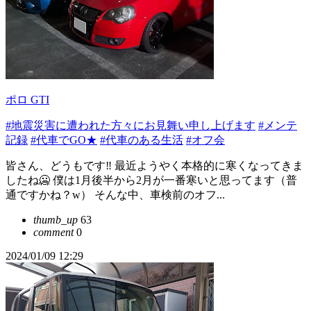
ポロ GTI
#地震災害に遭われた方々にお見舞い申し上げます
#メンテ
記録
#代車でGO★
#代車のある生活
#オフ会
皆さん、どうもです‼️ 最近ようやく本格的に寒くなってきま
したね🥶 僕は1月後半から2月が一番寒いと思ってます（普
通ですかね？w） そんな中、車検前のオフ...
thumb_up
63
comment
0
2024/01/09 12:29