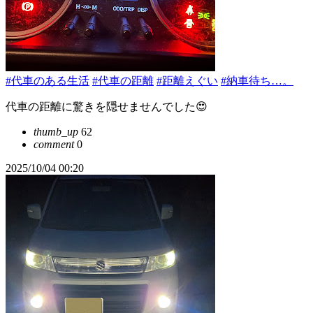
#代車のある生活
#代車の距離
#距離えぐい
#納車待ち…。
代車の距離に驚きを隠せませんでした😍
thumb_up
62
comment
0
2025/10/04 00:20