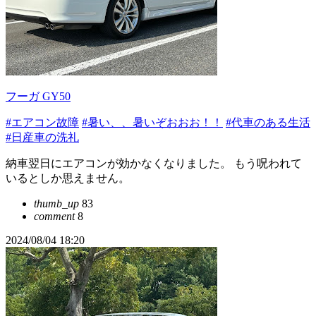
フーガ GY50
#エアコン故障
#暑い、、暑いぞおおお！！
#代車のある生活
#日産車の洗礼
納車翌日にエアコンが効かなくなりました。 もう呪われて
いるとしか思えません。
thumb_up
83
comment
8
2024/08/04 18:20