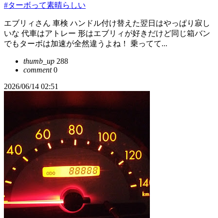
#ターボって素晴らしい
エブリィさん 車検 ハンドル付け替えた翌日はやっぱり寂し
いな 代車はアトレー 形はエブリィが好きだけど同じ箱バン
でもターボは加速が全然違うよね！ 乗ってて...
thumb_up
288
comment
0
2026/06/14 02:51