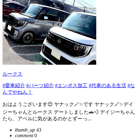
ルークス
#愛車紹介
#パーツ紹介
#エンボス加工
#代車のある生活
#な
んでやねん！
おはようございます😊 ヤナック🪄︎︎✨です ヤナック🪄︎︎✨デイ
ジーちゃんとルークス デートしました🚗💨 デイジーちゃん
たら、アベルに気があるのかとずーっ...
thumb_up
43
comment
0