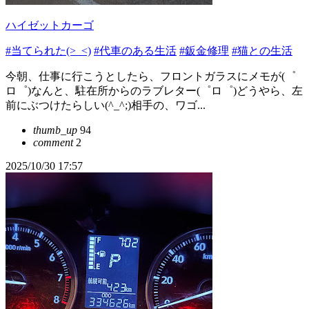
ハイゼットカーゴ
#当てられた(>_<)
#代車のある生活
#鈑金修理
#猫との生活
今朝、仕事に行こうとしたら、フロントガラスにメモが(゜
ロ゜)なんと、駐在所からのラブレター(゜ロ゜)どうやら、左
前にぶつけたらしい(^_^;)相手の、ワゴ...
thumb_up
94
comment
2
2025/10/30 17:57