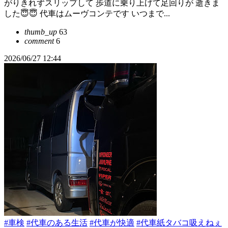
がりきれずスリップして 歩道に乗り上げて足回りが 逝きま
した😇😇 代車はムーヴコンテです いつまで...
thumb_up
63
comment
6
2026/06/27 12:44
#車検
#代車のある生活
#代車が快適
#代車紙タバコ吸えねぇ