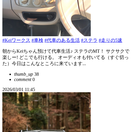
#Keiワークス
#車検
#代車のある生活
#ステラ
#走りの5速
朝からKeiちゃん預けて代車生活♪ ステラのMT！ サクサクで
楽しー! どこでも行ける。 オーディオも付いてる（すぐ切っ
た）今日はこんなところに来ています...
thumb_up
38
comment
0
2026/03/01 11:45