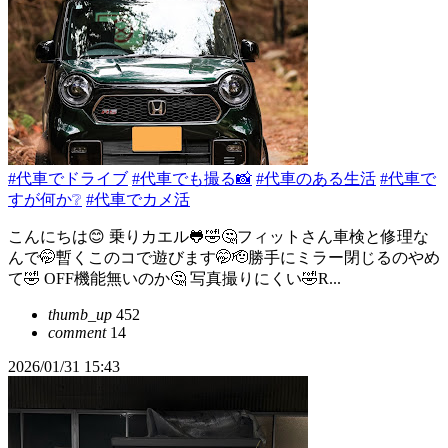
#代車でドライブ
#代車でも撮る📸
#代車のある生活
#代車で
すが何か❔
#代車でカメ活
こんにちは😊 乗りカエル🐸🤣🤔フィットさん車検と修理な
んで🤭暫くこのコで遊びます🤭🫡勝手にミラー閉じるのやめ
て🤣 OFF機能無いのか🤔 写真撮りにくい🤣R...
thumb_up
452
comment
14
2026/01/31 15:43