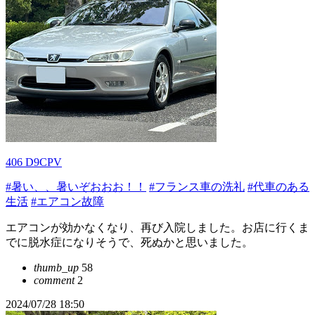
406 D9CPV
#暑い、、暑いぞおおお！！
#フランス車の洗礼
#代車のある
生活
#エアコン故障
エアコンが効かなくなり、再び入院しました。お店に行くま
でに脱水症になりそうで、死ぬかと思いました。
thumb_up
58
comment
2
2024/07/28 18:50