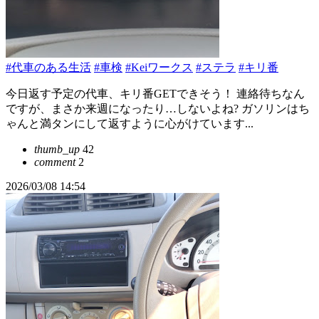
#代車のある生活
#車検
#Keiワークス
#ステラ
#キリ番
今日返す予定の代車、キリ番GETできそう！ 連絡待ちなん
ですが、まさか来週になったり…しないよね? ガソリンはち
ゃんと満タンにして返すように心がけています...
thumb_up
42
comment
2
2026/03/08 14:54