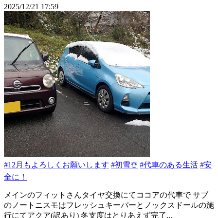
2025/12/21 17:59
#12月もよろしくお願いします
#初雪☃️
#代車のある生活
#安
全に！
メインのフィットさんタイヤ交換にてココアの代車で サブ
のノートニスモはフレッシュキーパーとノックスドールの施
行にてアクア(訳あり) 冬支度はとりあえず完了...