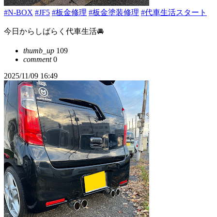
#N-BOX
#JF5
#板金修理
#板金塗装修理
#代車生活スタート
今日からしばらく代車生活🚘️
thumb_up
109
comment
0
2025/11/09 16:49