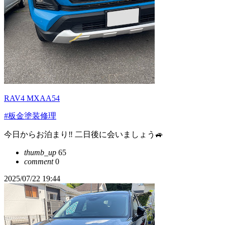
RAV4 MXAA54
#板金塗装修理
今日からお泊まり‼️ 二日後に会いましょう🚙
thumb_up
65
comment
0
2025/07/22 19:44