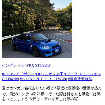
インプレッサ WRX STI GDB
#GDBワイドボディ
#＃ワンオフ加工
#ワーク エモーション
CR kiwami
#シバタイヤＲ２３ TW280
#板金塗装修理
夏はガンガン箱根走りたい😆が❗️ 最近は夜動物の活動が盛ん
で、鹿がいっぱい😅 箱根に行った際は皆さんも動物には気
をつけましょう 今日はエアロを直した際の写...