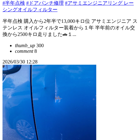
#半年点検
#ドアパンチ修理
#アサミエンジニアリング レー
シングオイルフィルター
半年点検 購入から2年半で13,000キロ位 アサミエンジニア ス
テンレス オイルフィルター装着から１年 半年前のオイル交
換から2500キロ走りました🚗１...
thumb_up
300
comment
8
2026/03/30 12:28