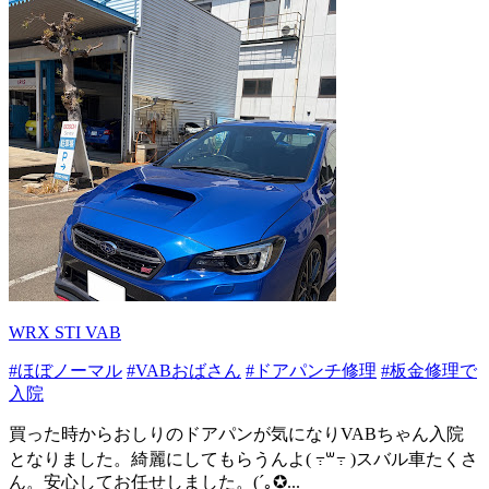
WRX STI VAB
#ほぼノーマル
#VABおばさん
#ドアパンチ修理
#板金修理で
入院
買った時からおしりのドアパンが気になりVABちゃん入院
となりました。綺麗にしてもらうんよ( ߹꒳​߹ )スバル車たくさ
ん。安心してお任せしました。(´｡✪...