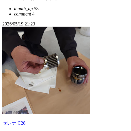
thumb_up
58
comment
4
2026/05/19 21:23
セレナ C28