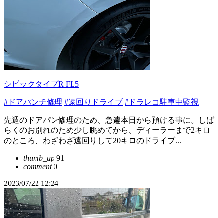
シビックタイプR FL5
#ドアパンチ修理
#遠回りドライブ
#ドラレコ駐車中監視
先週のドアパン修理のため、急遽本日から預ける事に。しば
らくのお別れのため少し眺めてから、ディーラーまで2キロ
のところ、わざわざ遠回りして20キロのドライブ...
thumb_up
91
comment
0
2023/07/22 12:24