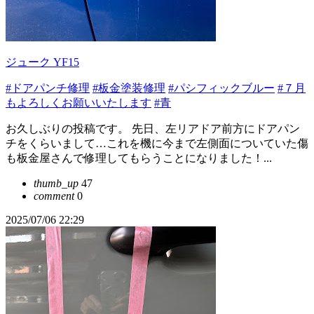
ジューク YF15
#ドアパンチ修理
#板金塗装修理
#パシフィックブルー
#７月
もよろしくお願いいたします
#青
お久しぶりの投稿です。 先日、左リアドア前方にドアパン
チをくらいまして…これを機に今まで左側面についていた傷
も板金屋さんで修理してもらうことになりました！...
thumb_up
47
comment
0
2025/07/06 22:29