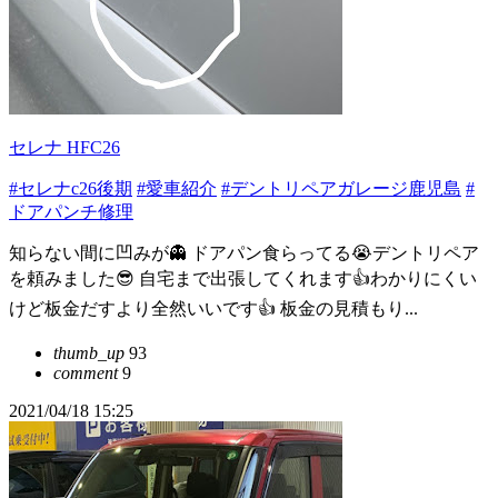
セレナ HFC26
#セレナc26後期
#愛車紹介
#デントリペアガレージ鹿児島
#
ドアパンチ修理
知らない間に凹みが👻 ドアパン食らってる😭デントリペア
を頼みました😎 自宅まで出張してくれます👍わかりにくい
けど板金だすより全然いいです👍 板金の見積もり...
thumb_up
93
comment
9
2021/04/18 15:25