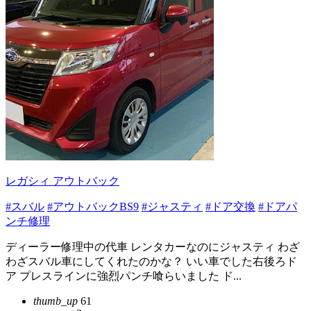
レガシィ アウトバック
#スバル
#アウトバックBS9
#ジャスティ
#ドア交換
#ドアパ
ンチ修理
ディーラー修理中の代車 レンタカーなのにジャスティ わざ
わざスバル車にしてくれたのかな？ いい車でした右後ろド
ア プレスラインに強烈パンチ喰らいました ド...
thumb_up
61