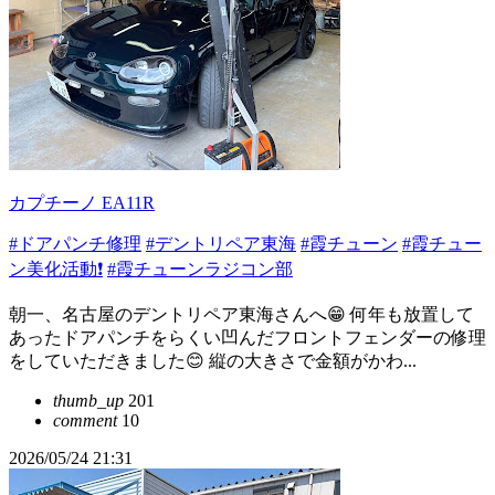
カプチーノ EA11R
#ドアパンチ修理
#デントリペア東海
#霞チューン
#霞チュー
ン美化活動❗️
#霞チューンラジコン部
朝一、名古屋のデントリペア東海さんへ😁 何年も放置して
あったドアパンチをらくい凹んだフロントフェンダーの修理
をしていただきました😊 縦の大きさで金額がかわ...
thumb_up
201
comment
10
2026/05/24 21:31