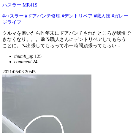
ハスラー MR41S
#ハスラー
#ドアパンチ修理
#デントリペア
#職人技
#ガレー
ジライフ
クルマを磨いたら昨年末にドアパンチされたところが我慢で
きなくなり。。。😁💦職人さんにデントリペアしてもらう
ことに。🔧出張してもらって小一時間頑張ってもらい...
thumb_up
125
comment
24
2021/05/03 20:45