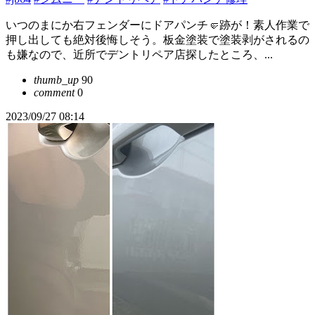
いつのまにか右フェンダーにドアパンチ🤛跡が！素人作業で
押し出しても絶対後悔しそう。板金塗装で塗装剥がされるの
も嫌なので、近所でデントリペア店探したところ、...
thumb_up
90
comment
0
2023/09/27 08:14