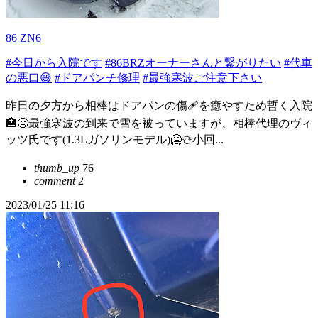
86 ZN6
#今日から入院です
#86BRZオーナーさんと繋がりたい
#代車
の悪口😅
#ドアパンチ修理
#最強寒波ご注意下さい
昨日の夕方から相棒はドアパンの傷🩹を癒やすため暫く入院
🏥😢最強寒波の到来で雪を被っていますが、相棒代理のヴィ
ッツ氏です(1.3Lガソリンモデル)🥶☃️小回...
thumb_up
76
comment
2
2023/01/25 11:16