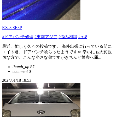
RX-8 SE3P
#ドアパンチ修理
#東南アジア
#悩み相談
#rx-8
最近、忙しく久々の投稿です。 海外出張に行っている間に
エイト君、ドアパンチ喰らったようです🤛 幸いにも大変親
切な方で、こんな小さな傷ですがきちんと警察へ届...
thumb_up
87
comment
0
2024/01/18 18:53