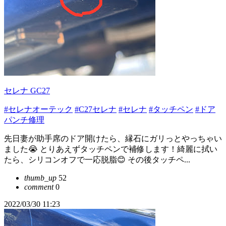
セレナ GC27
#セレナオーテック
#C27セレナ
#セレナ
#タッチペン
#ドア
パンチ修理
先日妻が助手席のドア開けたら、縁石にガリっとやっちゃい
ました😭 とりあえずタッチペンで補修します！綺麗に拭い
たら、シリコンオフで一応脱脂😊 その後タッチペ...
thumb_up
52
comment
0
2022/03/30 11:23