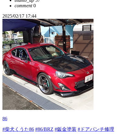
thumb_up
57
comment
0
2025/02/17 17:44
86
#柴犬くうた86
#86/BRZ
#鈑金塗装
#ドアパンチ修理