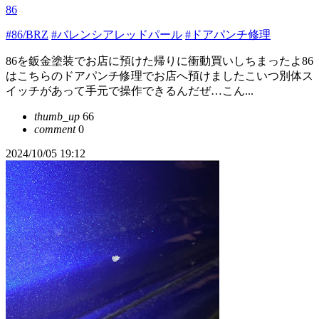
86
#86/BRZ
#バレンシアレッドパール
#ドアパンチ修理
86を鈑金塗装でお店に預けた帰りに衝動買いしちまったよ86
はこちらのドアパンチ修理でお店へ預けましたこいつ別体ス
イッチがあって手元で操作できるんだぜ…こん...
thumb_up
66
comment
0
2024/10/05 19:12