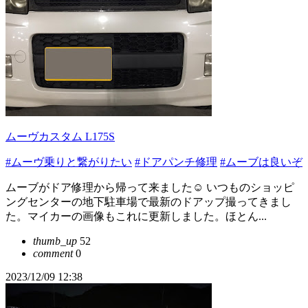
ムーヴカスタム L175S
#ムーヴ乗りと繋がりたい
#ドアパンチ修理
#ムーブは良いぞ
ムーブがドア修理から帰って来ました☺️ いつものショッピ
ングセンターの地下駐車場で最新のドアップ撮ってきまし
た。マイカーの画像もこれに更新しました。ほとん...
thumb_up
52
comment
0
2023/12/09 12:38