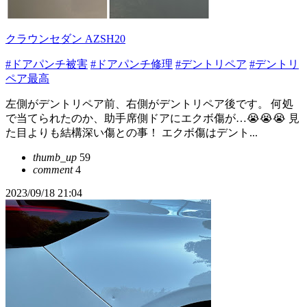
クラウンセダン AZSH20
#ドアパンチ被害
#ドアパンチ修理
#デントリペア
#デントリ
ペア最高
左側がデントリペア前、右側がデントリペア後です。 何処
で当てられたのか、助手席側ドアにエクボ傷が…😭😭😭 見
た目よりも結構深い傷との事！ エクボ傷はデント...
thumb_up
59
comment
4
2023/09/18 21:04