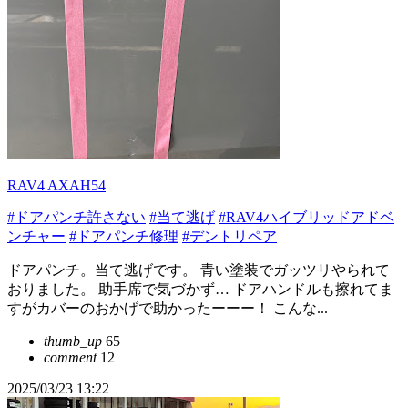
RAV4 AXAH54
#ドアパンチ許さない
#当て逃げ
#RAV4ハイブリッドアドベ
ンチャー
#ドアパンチ修理
#デントリペア
ドアパンチ。当て逃げです。 青い塗装でガッツリやられて
おりました。 助手席で気づかず… ドアハンドルも擦れてま
すがカバーのおかげで助かったーーー！ こんな...
thumb_up
65
comment
12
2025/03/23 13:22