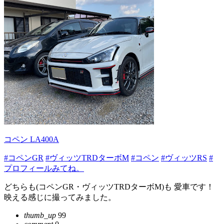
コペン LA400A
#コペンGR
#ヴィッツTRDターボM
#コペン
#ヴィッツRS
#
プロフィールみてね。
どちらも(コペンGR・ヴィッツTRDターボM)も 愛車です！
映える感じに撮ってみました。
thumb_up
99