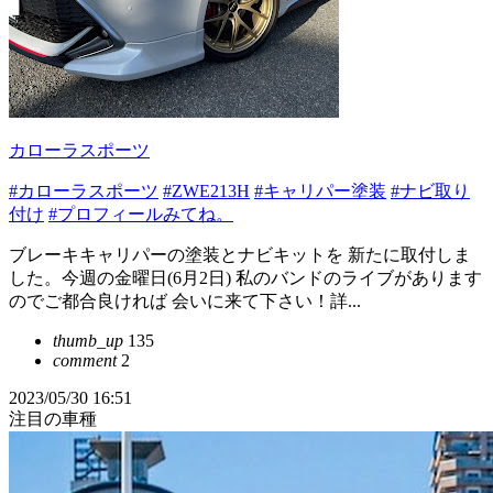
カローラスポーツ
#カローラスポーツ
#ZWE213H
#キャリパー塗装
#ナビ取り
付け
#プロフィールみてね。
ブレーキキャリパーの塗装とナビキットを 新たに取付しま
した。今週の金曜日(6月2日) 私のバンドのライブがあります
のでご都合良ければ 会いに来て下さい！詳...
thumb_up
135
comment
2
2023/05/30 16:51
注目の車種