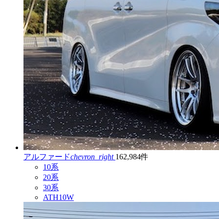
アルファード
chevron_right
162,984件
10系
20系
30系
ATH10W