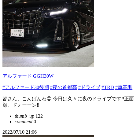
アルファード GGH30W
#アルファード30後期
#夜の首都高
#ドライブ
#TRD
#車高調
皆さん、こんばんわ😊 今日は久々に夜のドライブです‼️正面
顔、ドォーーン‼️
thumb_up
122
comment
0
2022/07/10 21:06