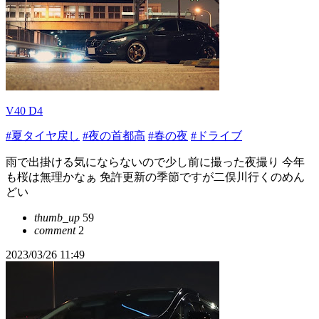
V40 D4
#夏タイヤ戻し
#夜の首都高
#春の夜
#ドライブ
雨で出掛ける気にならないので少し前に撮った夜撮り 今年
も桜は無理かなぁ 免許更新の季節ですが二俣川行くのめん
どい
thumb_up
59
comment
2
2023/03/26 11:49