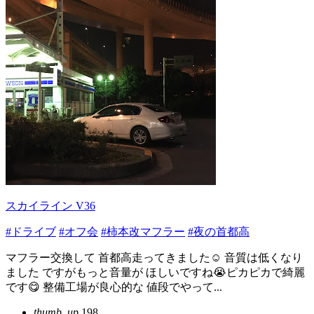
スカイライン V36
#ドライブ
#オフ会
#柿本改マフラー
#夜の首都高
マフラー交換して 首都高走ってきました☺️ 音質は低くなり
ました ですがもっと音量が ほしいですね😭ピカピカで綺麗
です😋 整備工場が良心的な 値段でやって...
thumb_up
198