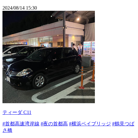
2024/08/14 15:30
ティーダ C11
#首都高速湾岸線
#夜の首都高
#横浜ベイブリッジ
#鶴見つば
さ橋