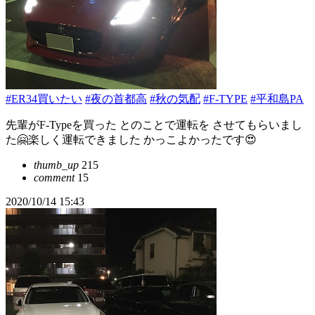
#ER34買いたい
#夜の首都高
#秋の気配
#F-TYPE
#平和島PA
先輩がF-Typeを買った とのことで運転を させてもらいまし
た🤗楽しく運転できました かっこよかったです😍
thumb_up
215
comment
15
2020/10/14 15:43