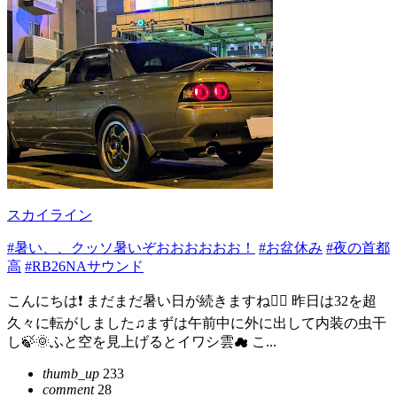
スカイライン
#暑い、、クッソ暑いぞおおおおおお！
#お盆休み
#夜の首都
高
#RB26NAサウンド
こんにちは❗ まだまだ暑い日が続きますね😮‍💨 昨日は32を超
久々に転がしました♫まずは午前中に外に出して内装の虫干
し🍃🌞ふと空を見上げるとイワシ雲☁ こ...
thumb_up
233
comment
28