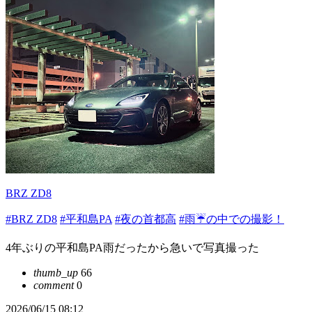
BRZ ZD8
#BRZ ZD8
#平和島PA
#夜の首都高
#雨☔️の中での撮影！
4年ぶりの平和島PA雨だったから急いで写真撮った
thumb_up
66
comment
0
2026/06/15 08:12