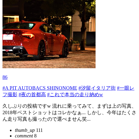
86
#A PIT AUTOBACS SHINONOME
#汐留イタリア街
#一眼レ
フ撮影
#夜の首都高
#これで本当の走り納めw
久しぶりの投稿ですw 流れに乗ってみて、まずは上の写真、
2018年ベストショットはコレかなぁ... しかし、今年はたくさ
ん走り写真も撮ったので選べません笑...
thumb_up
111
comment
8