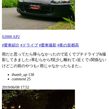
S2000 AP2
#愛車紹介
#ドライブ
#愛車撮影
#夜の首都高
雨だと思ってたら降らなかったので近くでプチドライブ&撮
影してきました♪草むらから❗笑少し離れて♪近くで♪関係ない
けどこの前のやつも♪ 雨じゃなかったらまた...
thumb_up
138
comment
25
2019/06/08 17:52