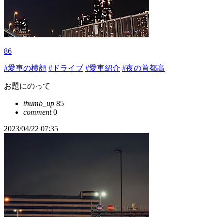
86
#愛車の横顔
#ドライブ
#愛車紹介
#夜の首都高
お題にのって
thumb_up
85
comment
0
2023/04/22 07:35