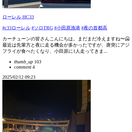
ローレル HC33
#c33ローレル
#ソロTRG
#小田原漁港
#夜の首都高
カーチューンの皆さんこんにちは。まだまだ冷えますね〜🥶
最近は先輩方と夜に走る機会が多かったですが、唐突にアジ
フライが食べたくなり、小田原に1人走ってきま...
thumb_up
103
comment
4
2025/02/12 09:23