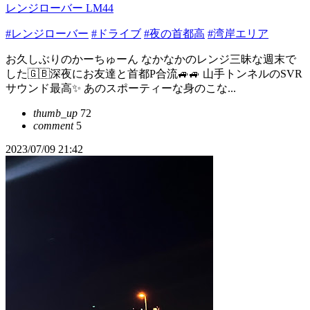
レンジローバー LM44
#レンジローバー
#ドライブ
#夜の首都高
#湾岸エリア
お久しぶりのかーちゅーん なかなかのレンジ三昧な週末で
した🇬🇧深夜にお友達と首都P合流🚙🚙 山手トンネルのSVR
サウンド最高✨ あのスポーティーな身のこな...
thumb_up
72
comment
5
2023/07/09 21:42