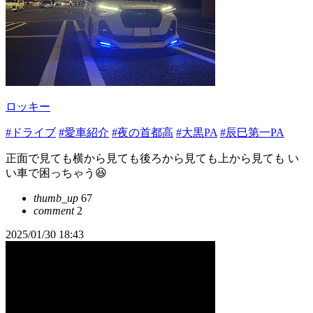
ロッキー
#ドライブ
#愛車紹介
#夜の首都高
#大黒PA
#辰巳第一PA
正面で見ても横から見ても後ろから見ても上から見ても い
い車で困っちゃう😆
thumb_up
67
comment
2
2025/01/30 18:43