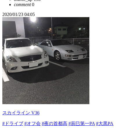
comment
0
2020/01/23 04:05
スカイライン V36
#ドライブ
#オフ会
#夜の首都高
#辰巳第一PA
#大黒PA