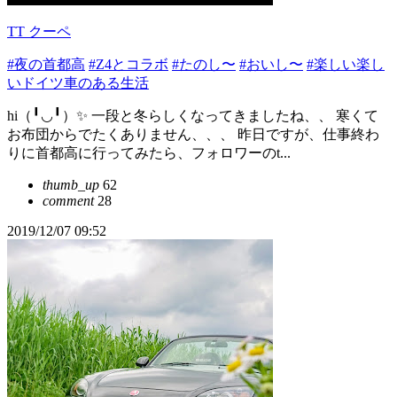
TT クーペ
#夜の首都高
#Z4とコラボ
#たのし〜
#おいし〜
#楽しい楽し
いドイツ車のある生活
hi（╹◡╹）✨ 一段と冬らしくなってきましたね、、 寒くて
お布団からでたくありません、、、 昨日ですが、仕事終わ
りに首都高に行ってみたら、フォロワーのt...
thumb_up
62
comment
28
2019/12/07 09:52