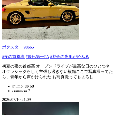
ボクスター 98665
#夜の首都高
#辰巳第一PA
#都会の夜風が沁みる
初夏の夜の首都高 オープンドライブが最高な日のひとつネ
オクラシックらしく主張し過ぎない横顔ここで写真撮ってた
ら、青年から声かけられた お写真撮ってもよろし...
thumb_up
68
comment
2
2026/07/10 21:09