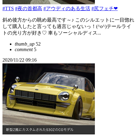
#TTS
#夜の首都高
#アウディのある生活
#尻フェチ❤
斜め後方からの眺め最高です～♪ このシルエットに一目惚れ
して購入したと言っても過言じゃないっ！(^o^)テールライ
トの光り方が好き♡ 車もソーシャルディス...
thumb_up
52
comment
5
2020/11/22 09:16