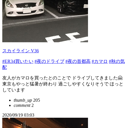
スカイライン V36
#ER34買いたい
#夜のドライブ
#夜の首都高
#カマロ
#秋の気
配
友人がカマロを買ったとのことで ドライブしてきました🤗
東京もやっと猛暑が終わり 過ごしやすくなりそうで ほっと
しています
thumb_up
205
comment
2
2020/09/19 03:03