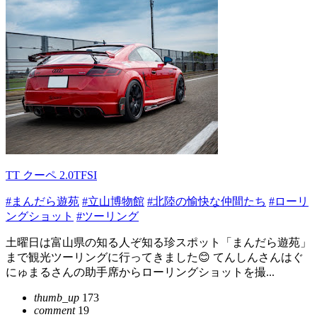
TT クーペ 2.0TFSI
#まんだら遊苑
#立山博物館
#北陸の愉快な仲間たち
#ローリ
ングショット
#ツーリング
土曜日は富山県の知る人ぞ知る珍スポット「まんだら遊苑」
まで観光ツーリングに行ってきました😊 てんしんさんはぐ
にゅまるさんの助手席からローリングショットを撮...
thumb_up
173
comment
19