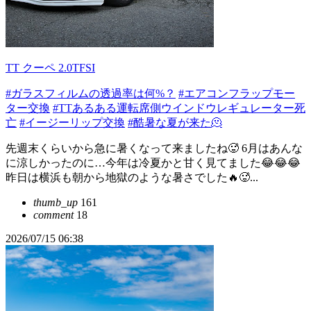
TT クーペ 2.0TFSI
#ガラスフィルムの透過率は何%？
#エアコンフラップモー
ター交換
#TTあるある運転席側ウインドウレギュレーター死
亡
#イージーリップ交換
#酷暑な夏が来た🫠
先週末くらいから急に暑くなって来ましたね🥵 6月はあんな
に涼しかったのに…今年は冷夏かと甘く見てました😂😂😂
昨日は横浜も朝から地獄のような暑さでした🔥🥵...
thumb_up
161
comment
18
2026/07/15 06:38