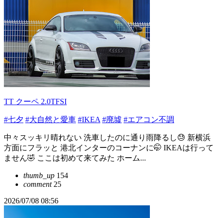
TT クーペ 2.0TFSI
#七夕
#大自然と愛車
#IKEA
#廃墟
#エアコン不調
中々スッキリ晴れない 洗車したのに通り雨降るし😓 新横浜
方面にフラッと 港北インターのコーナンに🤭 IKEAは行って
ません🤣 ここは初めて来てみた ホーム...
thumb_up
154
comment
25
2026/07/08 08:56