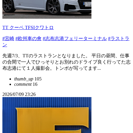
TT クーペ TFSIクワトロ
#宮崎
#欧州車の會
#志布志港フェリーターミナル
#ラストラ
ン
先週7/3、TTのラストランとなりました。 平日の昼間、仕事
の合間で一人でひっそりとお別れのドライブ良く行ってた志
布志港にて１人撮影会。トンボが写ってます...
thumb_up
105
comment
16
2026/07/09 23:26