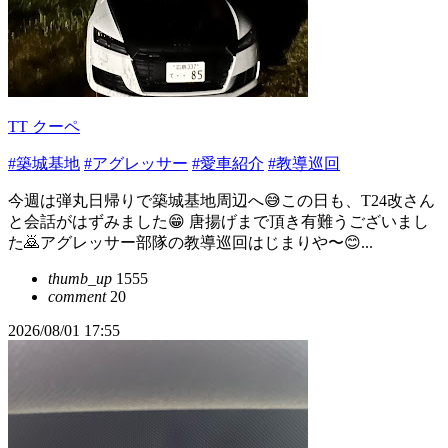
TT クーペ
#築城基地
#アグレッサー
#愛車紹介
#教導巡回
今週は弾丸日帰りで築城基地周辺へ😅この日も、T24改さん
と会話がはずみました😁 唐揚げまで頂き有難うございまし
た🙇アグレッサー部隊の教導巡回はじまりや〜😊...
thumb_up
1555
comment
20
2026/08/01 17:55