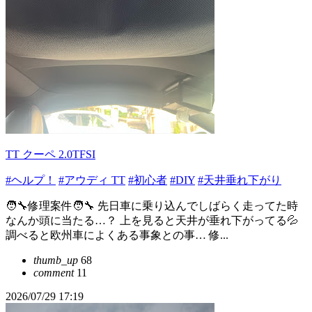
TT クーペ 2.0TFSI
#ヘルプ！
#アウディ TT
#初心者
#DIY
#天井垂れ下がり
🧑‍🔧修理案件🧑‍🔧 先日車に乗り込んでしばらく走ってた時
なんか頭に当たる…？ 上を見ると天井が垂れ下がってる💦
調べると欧州車によくある事象との事… 修...
thumb_up
68
comment
11
2026/07/29 17:19