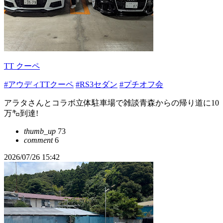
TT クーペ
#アウディTTクーペ
#RS3セダン
#プチオフ会
アラタさんとコラボ立体駐車場で雑談青森からの帰り道に10
万㌔到達!
thumb_up
73
comment
6
2026/07/26 15:42