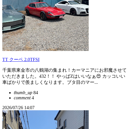
TT クーペ 2.0TFSI
千葉県東金市の八鶴湖の集まれ！カーマニアにお邪魔させて
いただきました。432！！ やっぱZはいいなぁ😍 カッコいい
車ばかりで羨ましくなります。ブタ目のマー...
thumb_up
84
comment
4
2026/07/26 14:07