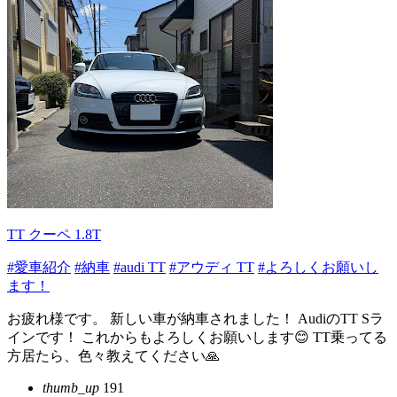
TT クーペ 1.8T
#愛車紹介
#納車
#audi TT
#アウディ TT
#よろしくお願いし
ます！
お疲れ様です。 新しい車が納車されました！ AudiのTT Sラ
インです！ これからもよろしくお願いします😊 TT乗ってる
方居たら、色々教えてください🙏
thumb_up
191