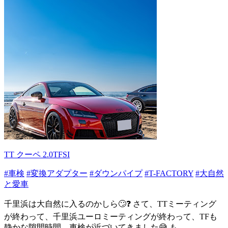
TT クーペ 2.0TFSI
#車検
#変換アダプター
#ダウンパイプ
#T-FACTORY
#大自然
と愛車
千里浜は大自然に入るのかしら🙄❓ さて、TTミーティング
が終わって、千里浜ユーロミーティングが終わって、TFも
静かな隙間時間、車検が近づいてきました😅 も...