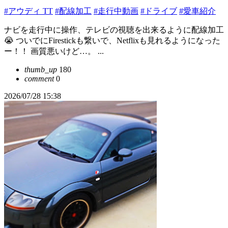
#アウディ TT
#配線加工
#走行中動画
#ドライブ
#愛車紹介
ナビを走行中に操作、テレビの視聴を出来るように配線加工
😭 ついでにFirestickも繋いで、Netflixも見れるようになった
ー！！ 画質悪いけど…。 ...
thumb_up
180
comment
0
2026/07/28 15:38