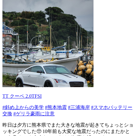
TT クーペ 2.0TFSI
#斜め上からの美学
#熊本地震
#三浦海岸
#スマホバッテリー
交換
#ゲリラ豪雨に注意
昨日は夕方に熊本県でまた大きな地震が起きてちょっとショ
ッキングでした🥺 10年前も大変な地震だったのにまたかと