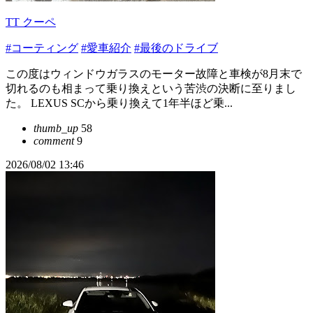
TT クーペ
#コーティング
#愛車紹介
#最後のドライブ
この度はウィンドウガラスのモーター故障と車検が8月末で
切れるのも相まって乗り換えという苦渋の決断に至りまし
た。 LEXUS SCから乗り換えて1年半ほど乗...
thumb_up
58
comment
9
2026/08/02 13:46