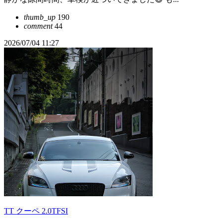
thumb_up
190
comment
44
2026/07/04 11:27
TT クーペ 2.0TFSI