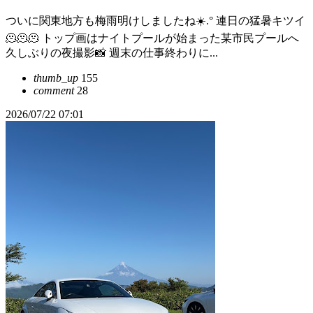
ついに関東地方も梅雨明けしましたね☀️.°‬ 連日の猛暑キツイ
🫠🫠🫠 トップ画はナイトプールが始まった某市民プールへ
久しぶりの夜撮影📸 週末の仕事終わりに...
thumb_up
155
comment
28
2026/07/22 07:01