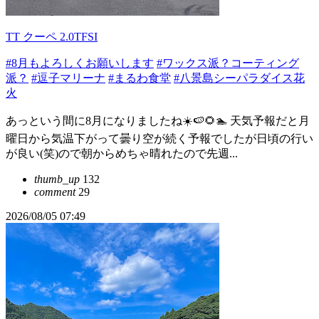
TT クーペ 2.0TFSI
#8月もよろしくお願いします
#ワックス派？コーティング
派？
#逗子マリーナ
#まるわ食堂
#八景島シーパラダイス花
火
あっという間に8月になりましたね☀️🍉🌻🏊 天気予報だと月
曜日から気温下がって曇り空が続く予報でしたが日頃の行い
が良い(笑)ので朝からめちゃ晴れたので先週...
thumb_up
132
comment
29
2026/08/05 07:49