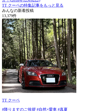
介！(2018年12月02日)
TT クーペの特集記事をもっと見る
みんなの新着投稿
13,379
件
TT クーペ
#降りますのご挨拶
#自然×愛車
#真夏