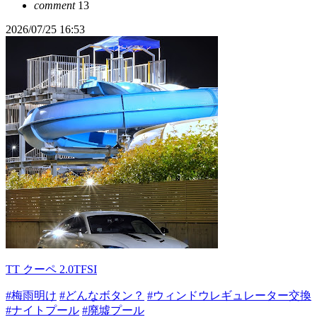
comment
13
2026/07/25 16:53
TT クーペ 2.0TFSI
#梅雨明け
#どんなボタン？
#ウィンドウレギュレーター交換
#ナイトプール
#廃墟プール