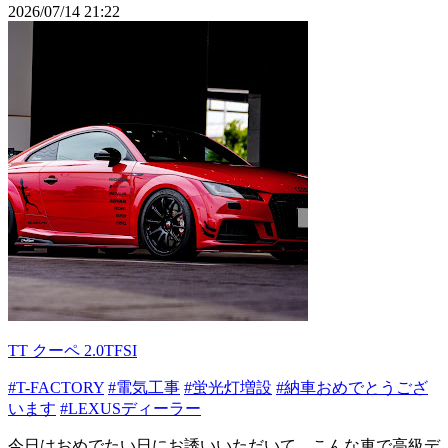
2026/07/14 21:22
TT クーペ 2.0TFSI
#T-FACTORY
#電気工事
#蛍光灯増設
#納車おめでとうござ
います
#LEXUSディーラー
今日はおめでたい日にお誘いいただいて、こんな車で高級デ