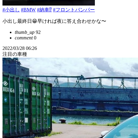
#小出し
#BMW
#納車⁉️
#フロントバンパー
小出し最終日😁早ければ夜に答え合わせかな〜
thumb_up
92
comment
0
2022/03/28 06:26
注目の車種