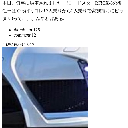
本日、無事に納車されましたー❗️ロードスターRF❗️CX-8の後
任車はやっぱりコレ❗️ 7人乗りから2人乗りで家族持ちにピッ
タリ❗️って、、、んなわけある...
thumb_up
125
comment
12
2025/05/08 15:17