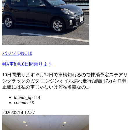
パッソ QNC10
#納車⁉️
#10日間乗ります
10日間乗ります♪5月22日で車検切れるので抹消予定ステアリ
ングラックのガタ エンジンオイル漏れ走行距離は7万キロ弱
正確には私の車じゃないけど私名義なの...
thumb_up
114
comment
9
2026/05/14 12:27