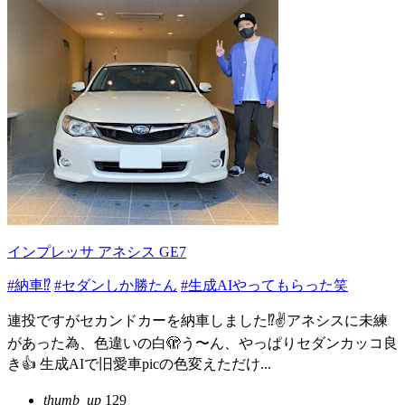
インプレッサ アネシス GE7
#納車⁉️
#セダンしか勝たん
#生成AIやってもらった笑
連投ですがセカンドカーを納車しました⁉️✌️アネシスに未練
があった為、色違いの白🫣う〜ん、やっぱりセダンカッコ良
き👍 生成AIで旧愛車picの色変えただけ...
thumb_up
129