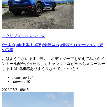
エクリプスクロス GK1W
#一本道
#向羽黒山城跡
#会津盆地
#最高のロケーション
#愛
の武将
おはようございます‼️ 最近、ボディソープを変えてみたらメ
ントール配合だったらしくキャンタマ🍒がめっちゃスースー
します😅 違和感ありまくりなので、いつもの...
thumb_up
154
comment
10
2023/05/31 08:15