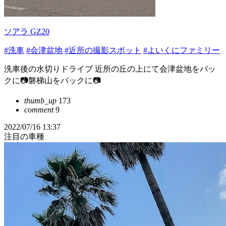
ソアラ GZ20
#洗車
#会津盆地
#近所の撮影スポット
#よいくにファミリー
洗車後の水切りドライブ 近所の丘の上にて会津盆地をバッ
クに📷磐梯山をバックに📷
thumb_up
173
comment
9
2022/07/16 13:37
注目の車種