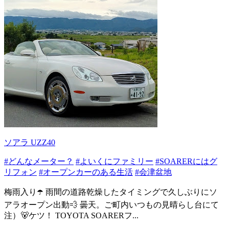
ソアラ UZZ40
#どんなメーター？
#よいくにファミリー
#SOARERにはグ
リフォン
#オープンカーのある生活
#会津盆地
梅雨入り☂️ 雨間の道路乾燥したタイミングで久しぶりにソ
アラオープン出動💨 曇天。ご町内いつもの見晴らし台にて
注）🐻ケツ！ TOYOTA SOARERフ...