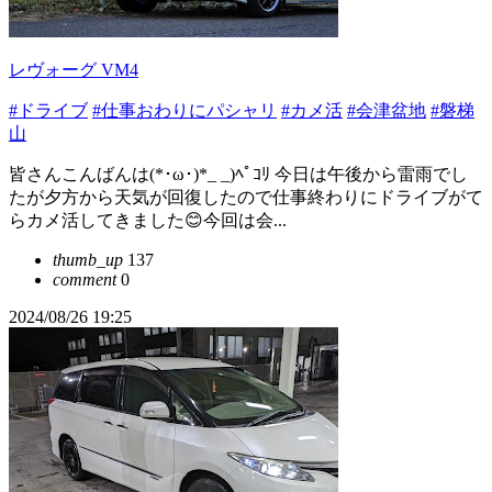
レヴォーグ VM4
#ドライブ
#仕事おわりにパシャリ
#カメ活
#会津盆地
#磐梯
山
皆さんこんばんは(*･ω･)*_ _)ﾍﾟｺﾘ 今日は午後から雷雨でし
たが夕方から天気が回復したので仕事終わりにドライブがて
らカメ活してきました😊今回は会...
thumb_up
137
comment
0
2024/08/26 19:25