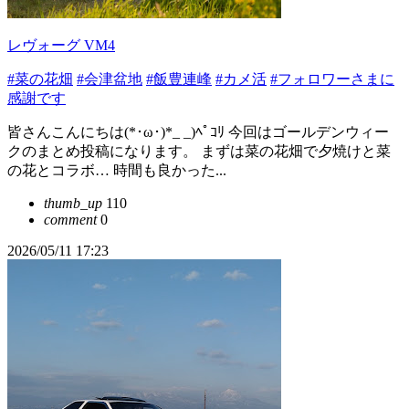
レヴォーグ VM4
#菜の花畑
#会津盆地
#飯豊連峰
#カメ活
#フォロワーさまに
感謝です
皆さんこんにちは(*･ω･)*_ _)ﾍﾟｺﾘ 今回はゴールデンウィー
クのまとめ投稿になります。 まずは菜の花畑で夕焼けと菜
の花とコラボ… 時間も良かった...
thumb_up
110
comment
0
2026/05/11 17:23