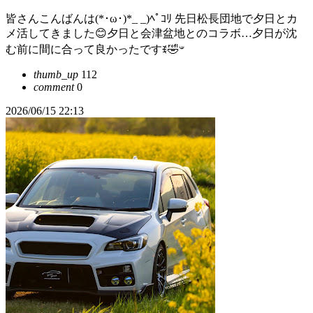
皆さんこんばんは(*･ω･)*_ _)ﾍﾟｺﾘ 先日松長団地で夕日とカ
メ活してきました😊夕日と会津盆地とのコラボ…夕日が沈
む前に間に合って良かったですꉂ🤣𐤔
thumb_up
112
comment
0
2026/06/15 22:13