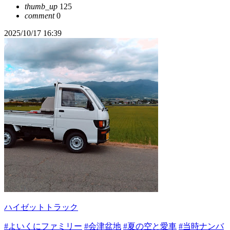
thumb_up
125
comment
0
2025/10/17 16:39
ハイゼットトラック
#よいくにファミリー
#会津盆地
#夏の空と愛車
#当時ナンバ