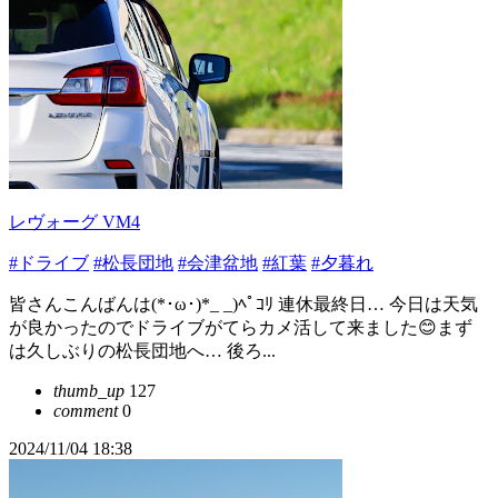
レヴォーグ VM4
#ドライブ
#松長団地
#会津盆地
#紅葉
#夕暮れ
皆さんこんばんは(*･ω･)*_ _)ﾍﾟｺﾘ 連休最終日… 今日は天気
が良かったのでドライブがてらカメ活して来ました😊まず
は久しぶりの松長団地へ… 後ろ...
thumb_up
127
comment
0
2024/11/04 18:38