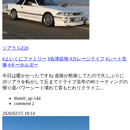
ソアラ GZ20
#よいくにファミリー
#会津盆地
#ガレージライフ
#シート交
換
#キーホルダー
今日は暖かかったですね 道路が乾燥してたので久しぶりに
20ソアラを転がして丘までドライブ去年の80ミーティングの
帰り道パワーシート壊れて背もたれリクライニ...
thumb_up
144
comment
2
2026/02/15 18:14