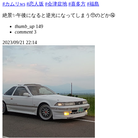
#カムリws
#恋人坂
#会津盆地
#喜多方
#福島
絶景✨午後になると逆光になってしまう🥺のどか🤤
thumb_up
149
comment
3
2023/09/21 22:14