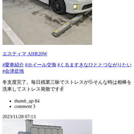
エスティマ AHR20W
#愛車紹介
#ホイール交換
#くるますきなひととつながりたい
#会津盆地
冬支度完了。毎日残業三昧でストレスが💦そんな時は相棒を
洗車してストレス発散です✌️
thumb_up
84
comment
3
2023/11/28 07:13