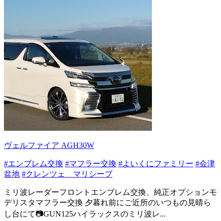
ヴェルファイア AGH30W
#エンブレム交換
#マフラー交換
#よいくにファミリー
#会津
盆地
#クレンツェ マリシーブ
ミリ波レーダーフロントエンブレム交換、純正オプションモ
デリスタマフラー交換 夕暮れ前にご近所のいつもの見晴ら
し台にて📷️GUN125ハイラックスのミリ波レ...