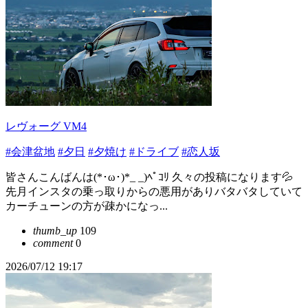
レヴォーグ VM4
#会津盆地
#夕日
#夕焼け
#ドライブ
#恋人坂
皆さんこんばんは(*･ω･)*_ _)ﾍﾟｺﾘ 久々の投稿になります💦
先月インスタの乗っ取りからの悪用がありバタバタしていて
カーチューンの方が疎かになっ...
thumb_up
109
comment
0
2026/07/12 19:17