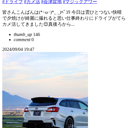
#ドライブ
#カメ活
#会津盆地
#マジックアワー
皆さんこんばんは(*･ω･)*_ _)ﾍﾟｺﾘ 今日は雲ひとつない快晴
で夕焼けが綺麗に撮れると思い仕事終わりにドライブがてら
カメ活してきました😊真後ろから...
thumb_up
146
comment
0
2024/09/04 19:47