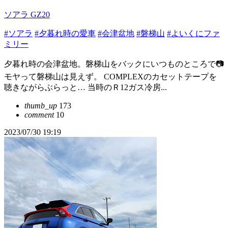
ソアラ GZ20
#ソアラ
#夕暮れ時の愛車
#会津盆地
#磐梯山
#よいくにファ
ミリー
夕暮れ時の会津盆地。磐梯山をバックにいつものところで📷
モヤって磐梯山は見えず。 COMPLEXのカセットテープを
聴きながらぶらっと… 当時のＲ12ガス冷房...
thumb_up
173
comment
10
2023/07/30 19:19