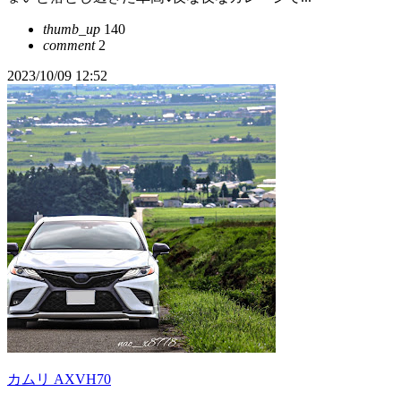
thumb_up
140
comment
2
2023/10/09 12:52
カムリ AXVH70