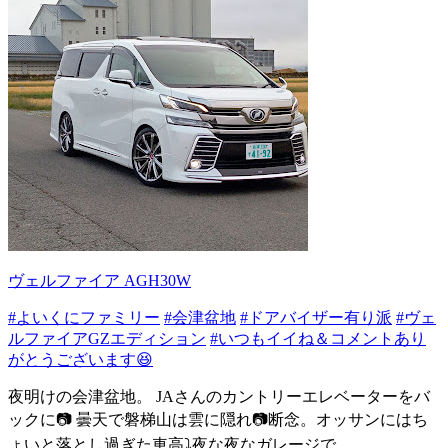
ヴェルファイア AGH30W
#よいくにファミリー
#会津盆地
#ドアバイザー有り派
#ヴェ
ルファイアGZエディション
#いつもイイね＆コメントあり
がとうございます😆
夜明けの会津盆地。 JAさんのカントリーエレベーターをバ
ックに📷 曇天で磐梯山は雲に隠れ📷断念。オッサンにはち
ょいと落とし過ぎた車高⤵️夜な夜なガレージで...