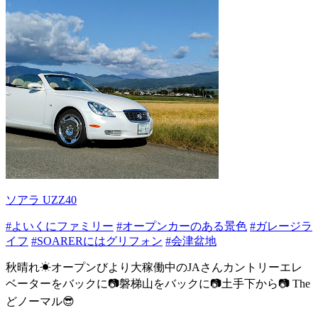
ソアラ UZZ40
#よいくにファミリー
#オープンカーのある景色
#ガレージラ
イフ
#SOARERにはグリフォン
#会津盆地
秋晴れ☀オープンびより大稼働中のJAさんカントリーエレ
ベーターをバックに📷️磐梯山をバックに📷️土手下から📷️ The
どノーマル😎