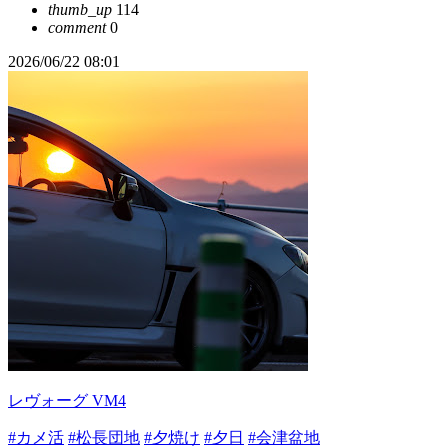
thumb_up
114
comment
0
2026/06/22 08:01
レヴォーグ VM4
#カメ活
#松長団地
#夕焼け
#夕日
#会津盆地