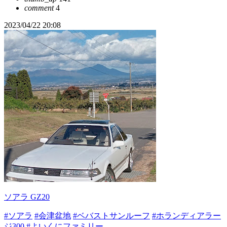
comment
4
2023/04/22 20:08
ソアラ GZ20
#ソアラ
#会津盆地
#ベバストサンルーフ
#ホランディアラー
ジ300
#よいくにファミリー