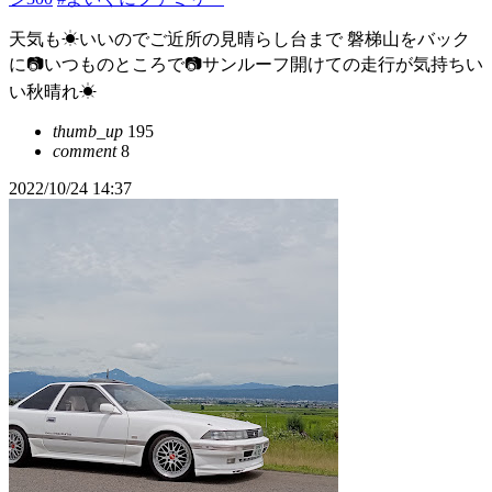
天気も☀いいのでご近所の見晴らし台まで 磐梯山をバック
に📷いつものところで📷サンルーフ開けての走行が気持ちい
い秋晴れ☀
thumb_up
195
comment
8
2022/10/24 14:37