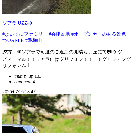
ソアラ UZZ40
#よいくにファミリー
#会津盆地
#オープンカーのある景色
#SOARER
#磐梯山
夕方、40ソアラで毎度のご近所の見晴らし丘にて📷️ ケツ。
どノーマル！！ソアラにはグリフォン！！！！グリフォング
リフォン以上
thumb_up
133
comment
4
2025/07/16 18:47