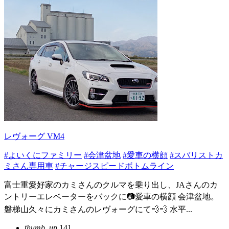
レヴォーグ VM4
#よいくにファミリー
#会津盆地
#愛車の横顔
#スバリストカ
ミさん専用車
#チャージスピードボトムライン
富士重愛好家のカミさんのクルマを乗り出し、JAさんのカ
ントリーエレベーターをバックに📷愛車の横顔 会津盆地。
磐梯山久々にカミさんのレヴォーグにて💨💨 水平...
thumb_up
141