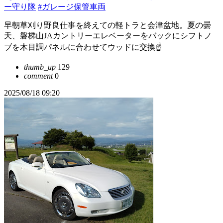
ー守り隊
#ガレージ保管車両
早朝草刈り野良仕事を終えての軽トラと会津盆地。夏の曇
天、磐梯山JAカントリーエレベーターをバックにシフトノ
ブを木目調パネルに合わせてウッドに交換☝️
thumb_up
129
comment
0
2025/08/18 09:20