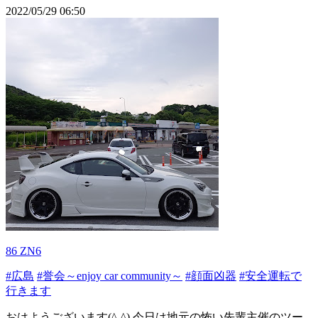
2022/05/29 06:50
86 ZN6
#広島
#誉会～enjoy car community～
#顔面凶器
#安全運転で
行きます
おはようございます(^-^) 今日は地元の怖い先輩主催のツー