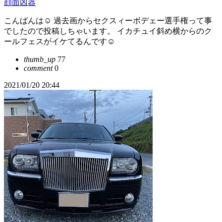
顔面凶器
こんばんは☺️ 過去画からセクスィーボデェー選手権って事
でしたので投稿しちゃいます。 イカチュイ斜め横からのク
ールフェスがイケてるんです☺️
thumb_up
77
comment
0
2021/01/20 20:44