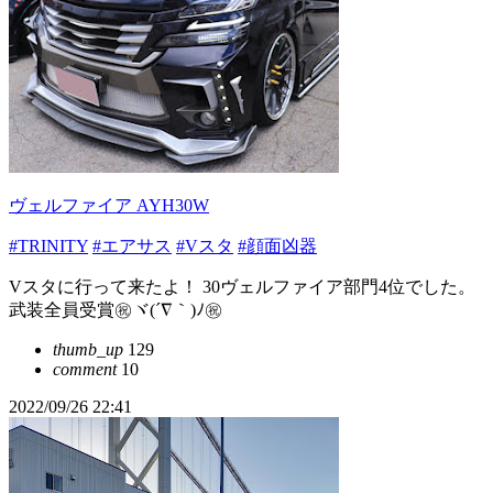
ヴェルファイア AYH30W
#TRINITY
#エアサス
#Vスタ
#顔面凶器
Vスタに行って来たよ！ 30ヴェルファイア部門4位でした。
武装全員受賞㊗️ヾ(´∇｀)ﾉ㊗️
thumb_up
129
comment
10
2022/09/26 22:41