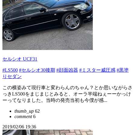
セルシオ UCF31
#LS500
#セルシオ30後期
#顔面凶器
#ミスター威圧感
#黒塗
りセダン
この横姿みて現行車と変わらんのちゃん？とか思いながらさ
っきLS500をまじまじとみると、オーラ半端ねぇーーかっけ
ーってなりました。当時の発売当初も今僕が感...
thumb_up
62
comment
6
2019/02/06 19:36