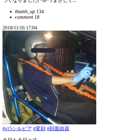
つくなりました( ^ω^ ) まさしく...
thumb_up
134
comment
18
2018/11/16 17:04
#s15シルビア
#変顔
#顔面凶器