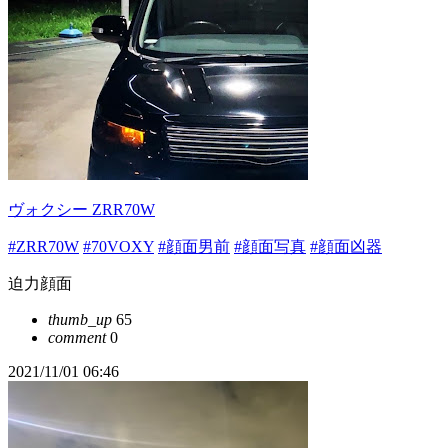
ヴォクシー ZRR70W
#ZRR70W
#70VOXY
#顔面男前
#顔面写真
#顔面凶器
迫力顔面
thumb_up
65
comment
0
2021/11/01 06:46