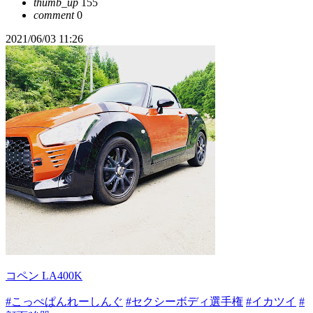
thumb_up
155
comment
0
2021/06/03 11:26
コペン LA400K
#こっぺぱんれーしんぐ
#セクシーボディ選手権
#イカツイ
#