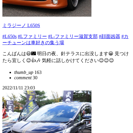
ミラジーノ L650S
#L650s
#Lファミリー
#L-ファミリー滋賀支部
#顔面凶器
#カ
ーチューンは車好きの集う場
こんばんは😃🌃 明日の夜、針テラスに出没します😀 見つけ
たら宜しく😉👍️🎶 気軽に話しかけてください😉😉😉
thumb_up
163
comment
30
2022/11/11 23:03