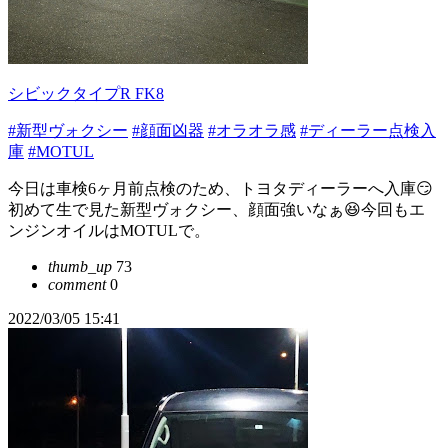
シビックタイプR FK8
#新型ヴォクシー
#顔面凶器
#オラオラ感
#ディーラー点検入
庫
#MOTUL
今日は車検6ヶ月前点検のため、トヨタディーラーへ入庫😏
初めて生で見た新型ヴォクシー、顔面強いなぁ😆今回もエ
ンジンオイルはMOTULで。
thumb_up
73
comment
0
2022/03/05 15:41