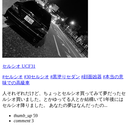
セルシオ UCF31
#セルシオ
#30セルシオ
#黒塗りセダン
#顔面凶器
#本当の意
味での高級車
人それぞれだけど、ちょっとセルシオ買ってみて夢だったセ
ルシオ買いました。とかゆってる人とか結構いて1年後には
セルシオ降りました。 あなたの夢はなんだったの...
thumb_up
59
comment
3