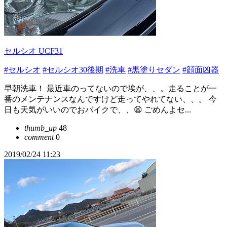
セルシオ UCF31
#セルシオ
#セルシオ30後期
#洗車
#黒塗りセダン
#顔面凶器
早朝洗車！ 最近車のってないので埃が、、。走ることが一
番のメンテナンスなんですけど走ってやれてない、、。 今
日も天気がいいのでおバイクで、、😫 ごめんよセ...
thumb_up
48
comment
0
2019/02/24 11:23