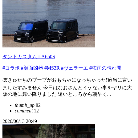
タントカスタム LA650S
#コラボ
#顔面凶器
#MS3R
#ヴェラーエ
#梅雨の晴れ間
ぼきゅたちのブーブがおもちゃになっちゃった❗️適当に言い
ましたすみません 今日はなおさんとイケない事をヤリに大
阪の地に舞い降りました 遠いところから朝早く...
thumb_up
82
comment
12
2026/06/13 20:49