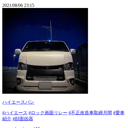
2021/08/06 23:15
ハイエースバン
#ハイエース
#ロック画面リレー
#不正改造車取締月間
#愛車
紹介
#顔面凶器