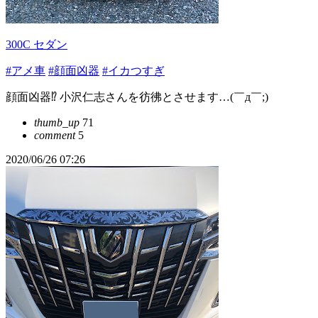
300C セダン
#アメ車
#顔面凶器
#イカつすぎ
顔面凶器⁉︎ 小沢仁志さんを彷彿とさせます…(￣д￣;)
thumb_up
71
comment
5
2020/06/26 07:26