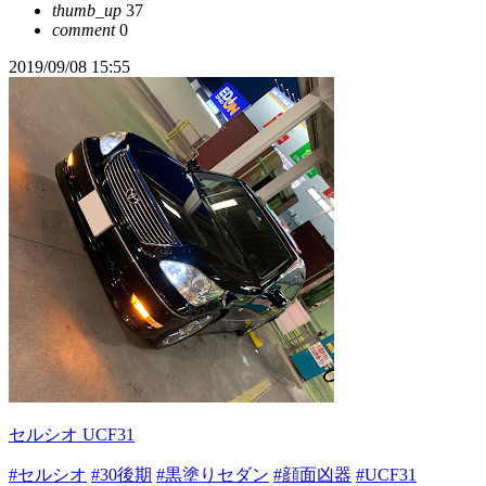
thumb_up
37
comment
0
2019/09/08 15:55
セルシオ UCF31
#セルシオ
#30後期
#黒塗りセダン
#顔面凶器
#UCF31