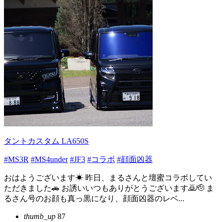
タントカスタム LA650S
#MS3R
#MS4under
#JF3
#コラボ
#顔面凶器
おはようございます☀ 昨日、まるさんと壇蜜コラボしてい
ただきました🚗 お誘いいつもありがとうございます🙇🫡 ま
るさん号のお顔も真っ黒になり、顔面凶器のレベ...
thumb_up
87