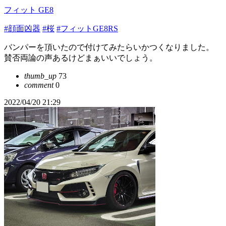
フィット GE8
#顔面凶器
#桜
#フィットGE8RS
バンパーを頂いたので付けてみたらいかつくなりました。
賛否両論の声あるけどまぁいいでしょう。
thumb_up
73
comment
0
2022/04/20 21:29