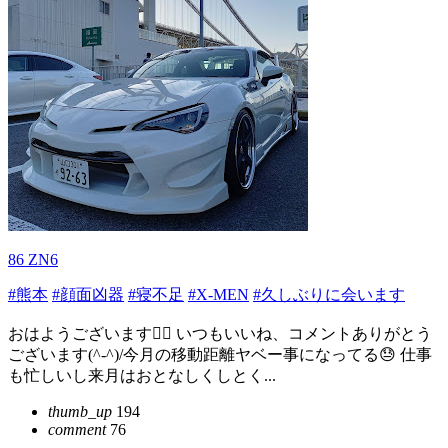
86 ZN6
#熊本
#顔面凶器
#寝不足
#X-MEN
#久しぶりに会います
おはようございます🙋‍♂️ いつもいいね、コメントありがとう
ございます(^-^)/今月の移動距離ヤベー事になってる😓 仕事
も忙しいし来月はおとなしくしとく...
thumb_up
194
comment
76