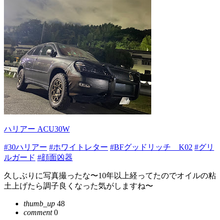
ハリアー ACU30W
#30ハリアー
#ホワイトレター
#BFグッドリッチ K02
#グリ
ルガード
#顔面凶器
久しぶりに写真撮ったな〜10年以上経ってたのでオイルの粘
土上げたら調子良くなった気がしますね〜
thumb_up
48
comment
0