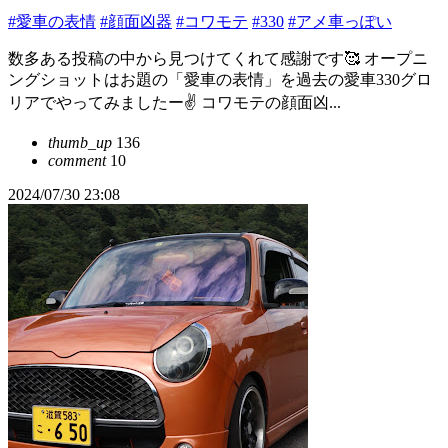
#愛車の表情
#顔面凶器
#コワモテ
#330
#アメ車っぽい
数多ある投稿の中から見つけてくれて感謝です🥰 オープニ
ングショットはお題の「愛車の表情」を過去の愛車330グロ
リアでやってみましたー✌️ コワモテの顔面凶...
thumb_up
136
comment
10
2024/07/30 23:08