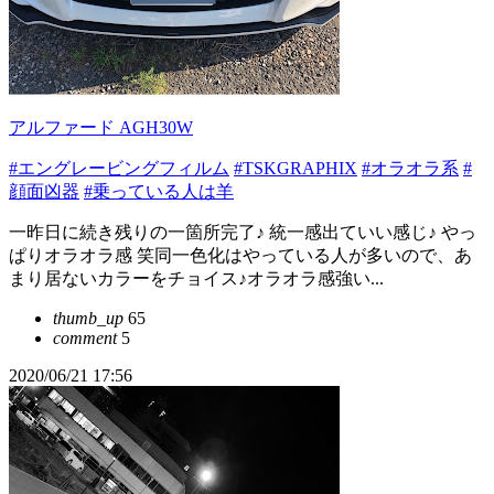
アルファード AGH30W
#エングレービングフィルム
#TSKGRAPHIX
#オラオラ系
#
顔面凶器
#乗っている人は羊
一昨日に続き残りの一箇所完了♪ 統一感出ていい感じ♪ やっ
ぱりオラオラ感 笑同一色化はやっている人が多いので、あ
まり居ないカラーをチョイス♪オラオラ感強い...
thumb_up
65
comment
5
2020/06/21 17:56