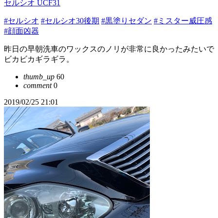
セルシオ UCF31
#セルシオ
#セルシオ30後期
#黒塗りセダン
#ミスター威圧感
#顔面凶器
昨日の早朝洗車のワックスのノリが非常に良かったみたいで
ビカビカギラギラ。
thumb_up
60
comment
0
2019/02/25 21:01