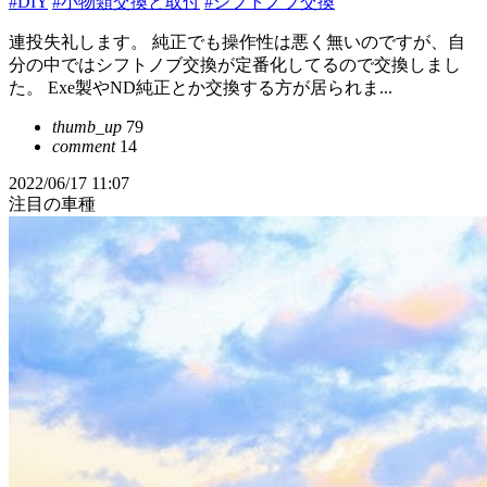
#DIY
#小物類交換と取付
#シフトノブ交換
連投失礼します。 純正でも操作性は悪く無いのですが、自
分の中ではシフトノブ交換が定番化してるので交換しまし
た。 Exe製やND純正とか交換する方が居られま...
thumb_up
79
comment
14
2022/06/17 11:07
注目の車種