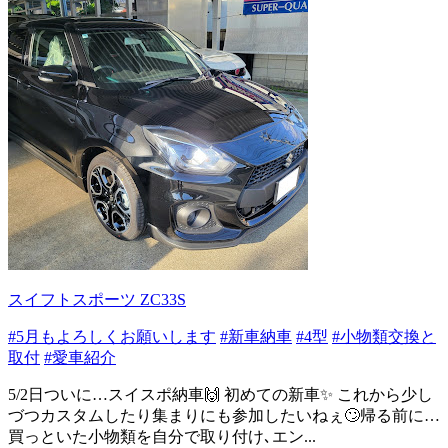
スイフトスポーツ ZC33S
#5月もよろしくお願いします
#新車納車
#4型
#小物類交換と
取付
#愛車紹介
5/2日ついに…スイスポ納車🙌 初めての新車✨ これから少し
づつカスタムしたり集まりにも参加したいねぇ🙄帰る前に…
買っといた小物類を自分で取り付け､エン...