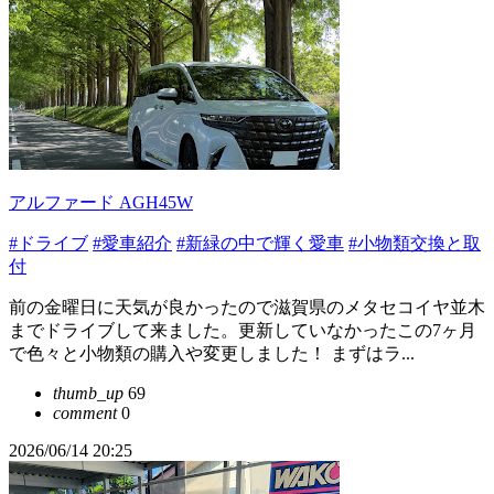
アルファード AGH45W
#ドライブ
#愛車紹介
#新緑の中で輝く愛車
#小物類交換と取
付
前の金曜日に天気が良かったので滋賀県のメタセコイヤ並木
までドライブして来ました。更新していなかったこの7ヶ月
で色々と小物類の購入や変更しました！ まずはラ...
thumb_up
69
comment
0
2026/06/14 20:25