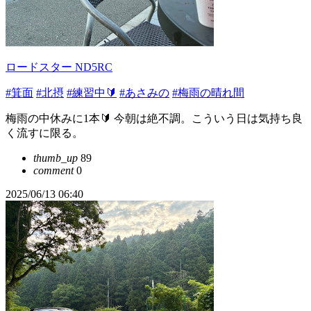
ロードスター ND5RC
#箕面
#北摂
#練習中🔰
#あさみの
#梅雨の晴れ間
梅雨の中休みに1本🔰 今朝は絶不調。こういう日は気持ち良
く流すに限る。
thumb_up
89
comment
0
2025/06/13 06:40