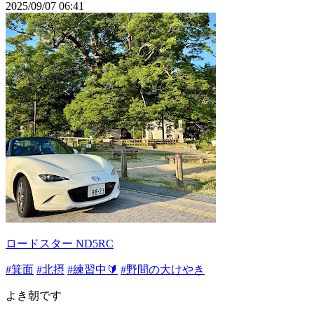
2025/09/07 06:41
ロードスター ND5RC
#箕面
#北摂
#練習中🔰
#野間の大けやき
よき朝です