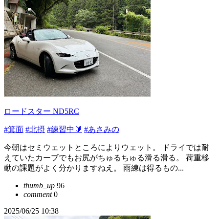
ロードスター ND5RC
#箕面
#北摂
#練習中🔰
#あさみの
今朝はセミウェットところによりウェット。 ドライでは耐
えていたカーブでもお尻がちゅるちゅる滑る滑る。 荷重移
動の課題がよく分かりますねえ。 雨練は得るもの...
thumb_up
96
comment
0
2025/06/25 10:38