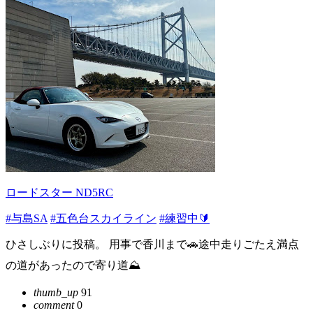
ロードスター ND5RC
#与島SA
#五色台スカイライン
#練習中🔰
ひさしぶりに投稿。 用事で香川まで🚗途中走りごたえ満点
の道があったので寄り道⛰️
thumb_up
91
comment
0