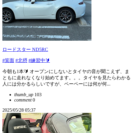
ロードスター ND5RC
#箕面
#北摂
#練習中🔰
今朝も1本🔰 オープンにしないとタイヤの音が聞こえず、ま
ともに走れなくなり始めてます。。。タイヤを見たらわかる
人には分かるらしいですが、ペーペーには何が何...
thumb_up
103
comment
0
2025/05/28 05:37