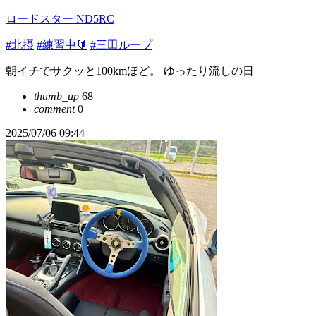
ロードスター ND5RC
#北摂
#練習中🔰
#三田ループ
朝イチでサクッと100kmほど。 ゆったり流しの日
thumb_up
68
comment
0
2025/07/06 09:44