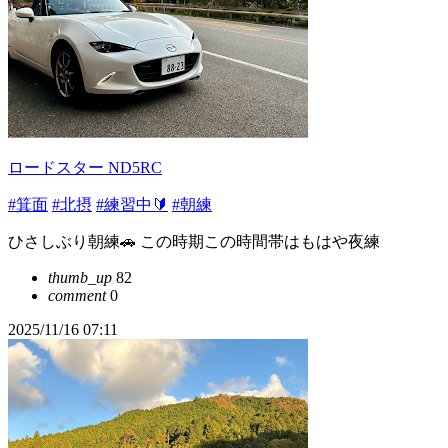
ロードスター ND5RC
#箕面
#北摂
#練習中🔰
#朝練
ひさしぶり朝練🚗 この時期この時間帯はもはや夜練
thumb_up
82
comment
0
2025/11/16 07:11