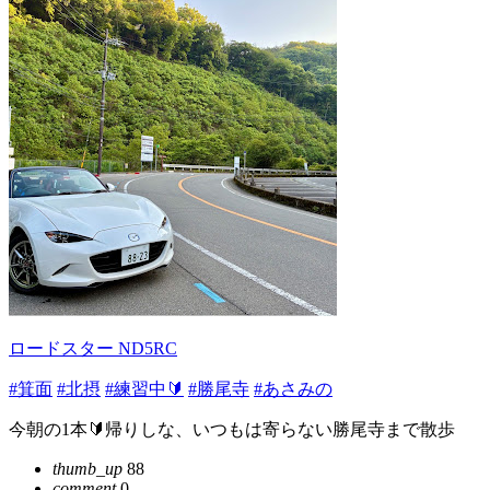
ロードスター ND5RC
#箕面
#北摂
#練習中🔰
#勝尾寺
#あさみの
今朝の1本🔰帰りしな、いつもは寄らない勝尾寺まで散歩
thumb_up
88
comment
0