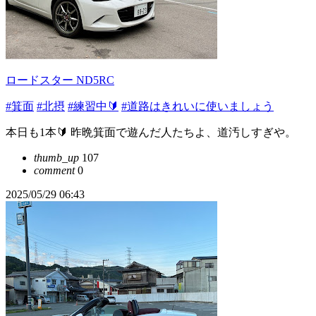
ロードスター ND5RC
#箕面
#北摂
#練習中🔰
#道路はきれいに使いましょう
本日も1本🔰 昨晩箕面で遊んだ人たちよ、道汚しすぎや。
thumb_up
107
comment
0
2025/05/29 06:43