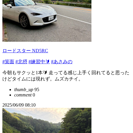
ロードスター ND5RC
#箕面
#北摂
#練習中🔰
#あさみの
今朝もサクッと1本🔰 走ってる感じ上手く回れてると思った
けどタイムには現れず。ムズカチイ。
thumb_up
95
comment
0
2025/06/09 08:10