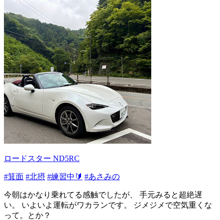
ロードスター ND5RC
#箕面
#北摂
#練習中🔰
#あさみの
今朝はかなり乗れてる感触でしたが、 手元みると超絶遅
い。 いよいよ運転がワカランです。 ジメジメで空気重くな
って。とか？