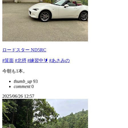
ロードスター ND5RC
#箕面
#北摂
#練習中🔰
#あさみの
今朝も1本。
thumb_up
93
comment
0
2025/06/26 12:57