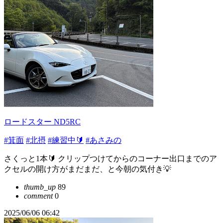
ロードスター ND5RC
#箕面
#北摂
#練習中🔰
#あさみの
さくっと1本🔰 クリップつけてからのコーナー出口までのア
クセルの開け方がまだまだ、と今朝の気付き💡
thumb_up
89
comment
0
2025/06/06 06:42