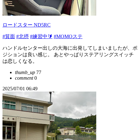
ロードスター ND5RC
#箕面
#北摂
#練習中🔰
#MOMOステ
ハンドルセンター出しの大海に出発してしまいましたが、ポ
ジションは良い感じ。 あとやっぱりステアリングスイッチ
は恋しくなる。
thumb_up
77
comment
0
2025/07/01 06:49