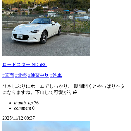
ロードスター ND5RC
#箕面
#北摂
#練習中🔰
#洗車
ひさしぶりにホームでしっかり。 期間開くとやっぱりヘタ
になりますね。下山して可愛がり🛀
thumb_up
76
comment
0
2025/11/12 08:37