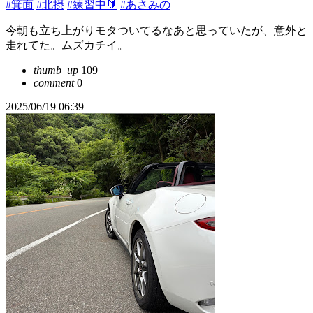
#箕面
#北摂
#練習中🔰
#あさみの
今朝も立ち上がりモタついてるなあと思っていたが、意外と
走れてた。ムズカチイ。
thumb_up
109
comment
0
2025/06/19 06:39