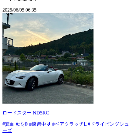
2025/06/05 06:35
ロードスター ND5RC
#箕面
#北摂
#練習中🔰
#ベアクラッチL
#ドライビングシュ
ーズ