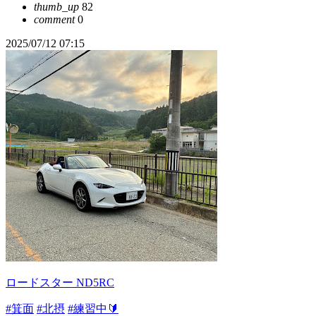
thumb_up
82
comment
0
2025/07/12 07:15
ロードスター ND5RC
#箕面
#北摂
#練習中🔰