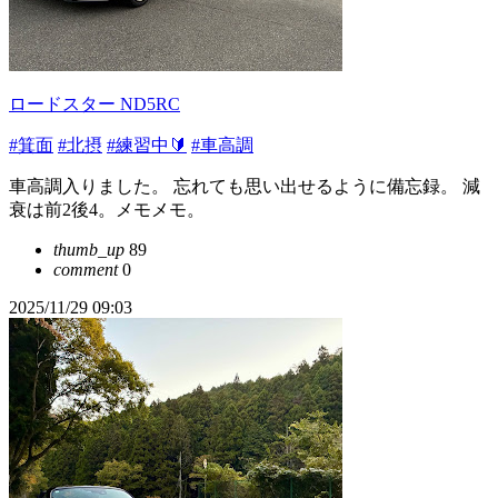
ロードスター ND5RC
#箕面
#北摂
#練習中🔰
#車高調
車高調入りました。 忘れても思い出せるように備忘録。 減
衰は前2後4。メモメモ。
thumb_up
89
comment
0
2025/11/29 09:03