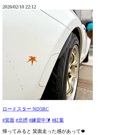
2026/02/10 22:12
ロードスター ND5RC
#箕面
#北摂
#練習中🔰
#紅葉
帰ってみると 箕面走った感があって🍁