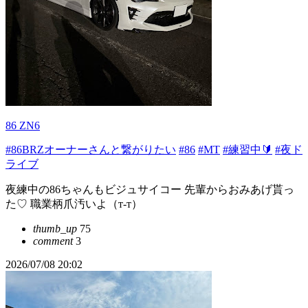
86 ZN6
#86BRZオーナーさんと繋がりたい
#86
#MT
#練習中🔰
#夜ド
ライブ
夜練中の86ちゃんもビジュサイコー 先輩からおみあげ貰っ
た♡ 職業柄爪汚いよ（т-т）
thumb_up
75
comment
3
2026/07/08 20:02