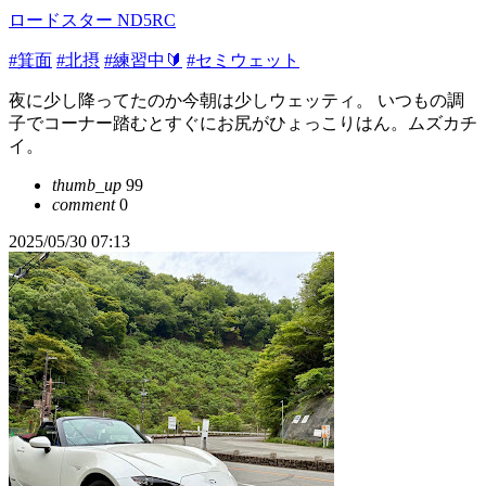
ロードスター ND5RC
#箕面
#北摂
#練習中🔰
#セミウェット
夜に少し降ってたのか今朝は少しウェッティ。 いつもの調
子でコーナー踏むとすぐにお尻がひょっこりはん。ムズカチ
イ。
thumb_up
99
comment
0
2025/05/30 07:13