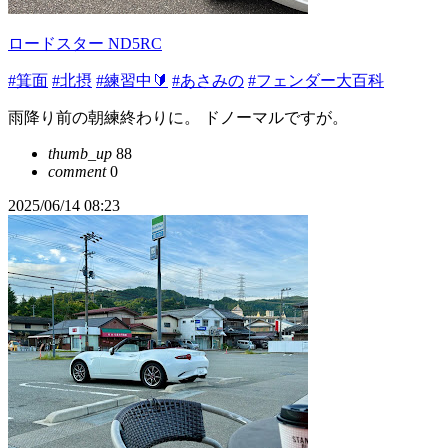
ロードスター ND5RC
#箕面
#北摂
#練習中🔰
#あさみの
#フェンダー大百科
雨降り前の朝練終わりに。 ドノーマルですが。
thumb_up
88
comment
0
2025/06/14 08:23