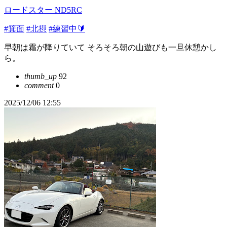
ロードスター ND5RC
#箕面
#北摂
#練習中🔰
早朝は霜が降りていて そろそろ朝の山遊びも一旦休憩かし
ら。
thumb_up
92
comment
0
2025/12/06 12:55