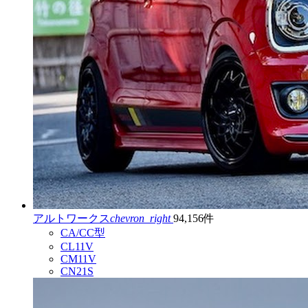
アルトワークス
chevron_right
94,156件
CA/CC型
CL11V
CM11V
CN21S