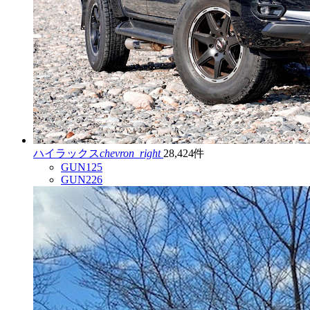
ハイラックス
chevron_right
28,424件
GUN125
GUN226