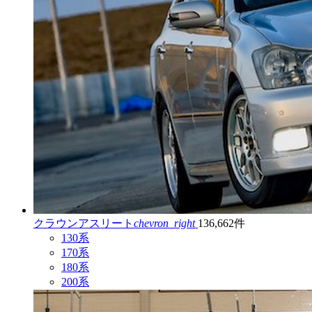
クラウンアスリート
chevron_right
136,662件
130系
170系
180系
200系