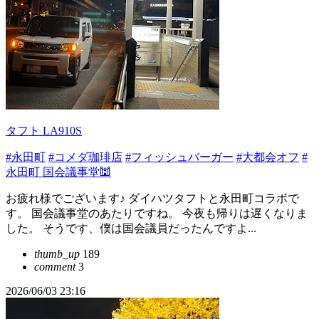
タフト LA910S
#永田町
#コメダ珈琲店
#フィッシュバーガー
#大都会オフ
#
永田町 国会議事堂🕍
お疲れ様でございます♪ ダイハツタフトと永田町コラボで
す。 国会議事堂のあたりですね。 今夜も帰りは遅くなりま
した。 そうです、僕は国会議員だったんですよ...
thumb_up
189
comment
3
2026/06/03 23:16