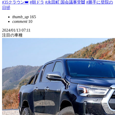
#35クラウン👑
#朝ドラ
#永田町 国会議事堂🕍
#勝手に登院の
日🤣
thumb_up
165
comment
10
2024/01/13 07:11
注目の車種