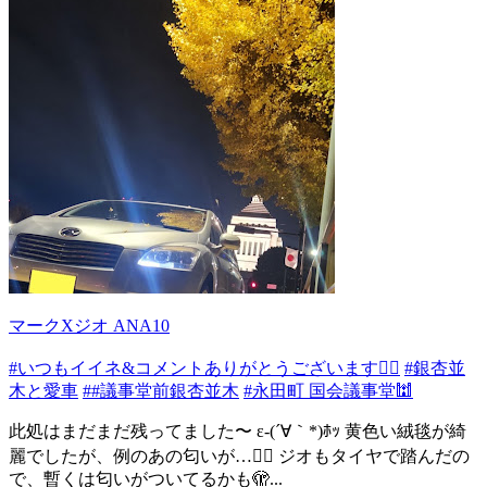
マークXジオ ANA10
#いつもイイネ&コメントありがとうございます🙇‍♂️
#銀杏並
木と愛車
##議事堂前銀杏並木
#永田町 国会議事堂🕍
此処はまだまだ残ってました〜 ε-(´∀｀*)ﾎｯ 黄色い絨毯が綺
麗でしたが、例のあの匂いが…😵‍💫 ジオもタイヤで踏んだの
で、暫くは匂いがついてるかも🫣...