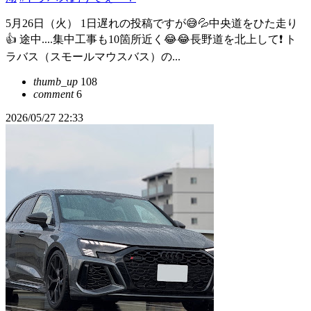
5月26日（火） 1日遅れの投稿ですが😅💦中央道をひた走り
👍 途中....集中工事も10箇所近く😂😂長野道を北上して❗️ ト
ラバス（スモールマウスバス）の...
thumb_up
108
comment
6
2026/05/27 22:33