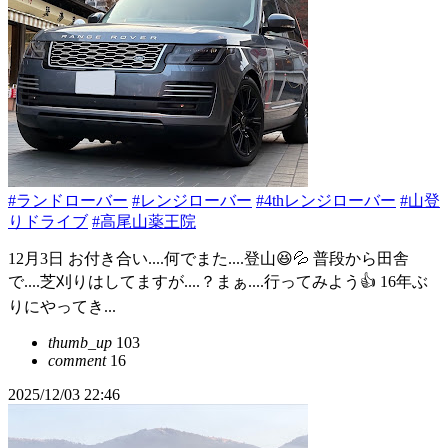
#ランドローバー
#レンジローバー
#4thレンジローバー
#山登
りドライブ
#高尾山薬王院
12月3日 お付き合い....何でまた....登山😆💦 普段から田舎
で....芝刈りはしてますが....？まぁ....行ってみよう👍 16年ぶ
りにやってき...
thumb_up
103
comment
16
2025/12/03 22:46