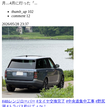
月....4月に行った『...
thumb_up
102
comment
12
2026/05/28 23:37
#4thレンジローバー
#タイヤ交換完了
#中央道集中工事
#野尻
湖
#トラバス釣りてぇ〜！