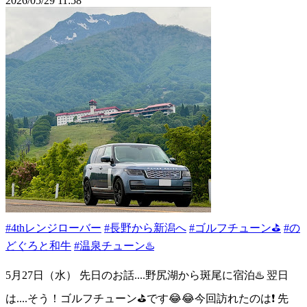
2026/05/29 11:58
#4thレンジローバー
#長野から新潟へ
#ゴルフチューン⛳️
#の
どぐろと和牛
#温泉チューン♨️
5月27日（水） 先日のお話....野尻湖から斑尾に宿泊♨️ 翌日
は....そう！ゴルフチューン⛳️です😂😂今回訪れたのは❗️ 先