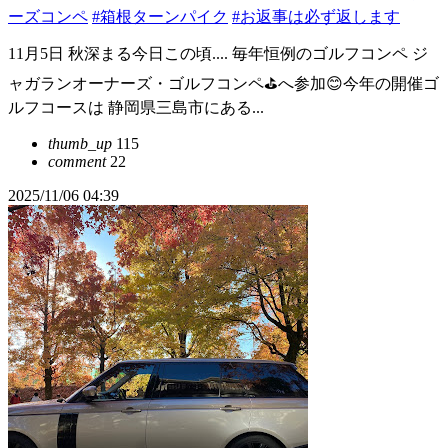
ーズコンペ
#箱根ターンパイク
#お返事は必ず返します
11月5日 秋深まる今日この頃.... 毎年恒例のゴルフコンペ ジ
ャガランオーナーズ・ゴルフコンペ⛳️へ参加😊今年の開催ゴ
ルフコースは 静岡県三島市にある...
thumb_up
115
comment
22
2025/11/06 04:39