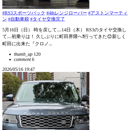
#RS3スポーツバック
#4thレンジローバー
#アストンマーティ
ン
#自動車税
#タイヤ交換完了
5月16日（日） 時を戻して....14日（木） RS3のタイヤ交換し
て....初乗りは！ 久しぶりに町田界隈へ❗️行ってきた😊新しく
町田に出来た『クロノ...
thumb_up
120
comment
6
2026/05/16 19:47