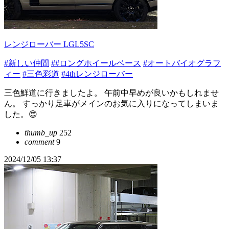
レンジローバー LGL5SC
#新しい仲間
##ロングホイールベース
#オートバイオグラフ
ィー
#三色彩道
#4thレンジローバー
三色鮮道に行きましたよ。 午前中早めが良いかもしれませ
ん。 すっかり足車がメインのお気に入りになってしまいま
した。😍
thumb_up
252
comment
9
2024/12/05 13:37