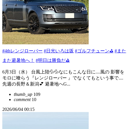
#4thレンジローバー
#日光いろは坂
#ゴルフチューン⛳
#また
また避暑地へ！
#明日は勝負だ⛳️
6月3日（水） 台風上陸💦💦なにもこんな日に....風の 影響を
モロに喰らう『レンジローバー 』でなくてもという事で....
先週の長野＆新潟💕 避暑地へG...
thumb_up
109
comment
10
2026/06/04 00:15