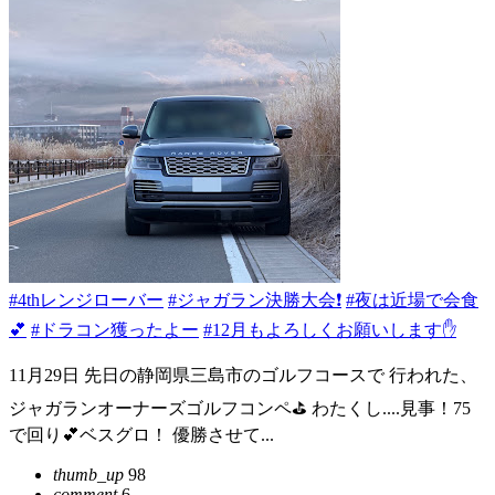
#4thレンジローバー
#ジャガラン決勝大会❗️
#夜は近場で会食
💕
#ドラコン獲ったよー
#12月もよろしくお願いします✋
11月29日 先日の静岡県三島市のゴルフコースで 行われた、
ジャガランオーナーズゴルフコンペ⛳️ わたくし....見事！75
で回り💕ベスグロ！ 優勝させて...
thumb_up
98
comment
6