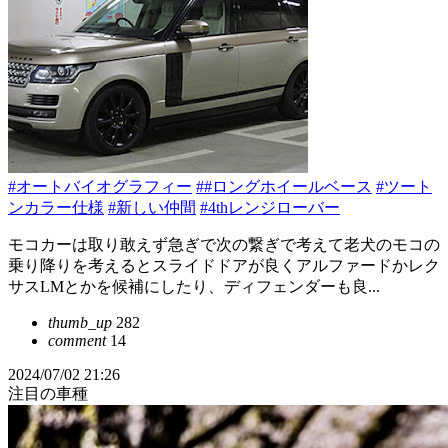
#オートバイオグラフィー
##ロングホイールベース
#ツート
ンカラー仕様
#新しい仲間
#4thレンジローバー
モコカーは取り敢えず急ぎで次の繋ぎで考えて老犬のモコの
乗り降りを考えるとスライドドアが良くアルファードかレク
サスLMとかを候補にしたり、ディフェンダーも良...
thumb_up
282
comment
14
2024/07/02 21:26
注目の車種