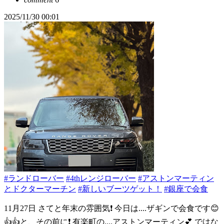
2025/11/30 00:01
#ランドローバー
#4thレンジローバー
#アストンマーティン
とドクターマーチン
#新しいブーツゲット！
#銀座で会食
11月27日 さてと年末の雰囲気❗️ 今日は....ザギンで会食です😊
👍👍と、その前に❗️ 有楽町の....アストンマーティン💕 ではな