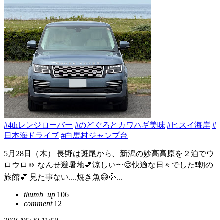
#4thレンジローバー
#のどぐろとカワハギ美味
#ヒスイ海岸
#
日本海ドライブ
#白馬村ジャンプ台
5月28日（木） 長野は斑尾から、新潟の妙高高原を２泊でウ
ロウロ☺️ なんせ避暑地💕涼しい〜😊快適な日々でした❗️朝の
旅館💕 見た事ない....焼き魚😅💦...
thumb_up
106
comment
12