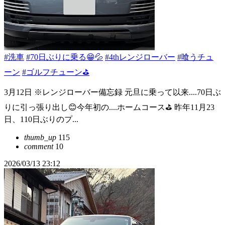
#洗車
#70日ぶりに乗る😁💦
#4thレンジローバー
#喰うチュ
ーン
#ゴルフチューン⛳️
3月12日 ※レンジローバー備忘録 元旦に乗って以来....70日ぶ
りに引っ張り出し😊今年初の....ホームコース⛳️ 昨年11月23
日、110日ぶりのプ...
thumb_up
115
comment
10
2026/03/13 23:12