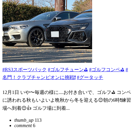
#RS3スポーツバック
#ゴルフチューン⛳
#ゴルフコンペ⛳️
#
名門！クラブチャンピオンに挑戦❗️
#グータッチ
12月1日 いや〜毎週の様に....お付き合いで、ゴルフ⛳️ コンペ
に誘われる秋もいよいよ晩秋から冬を迎える😊朝の6時❗️練習
場へ到着😊👍 ゴルフ場に到着...
thumb_up
113
comment
6