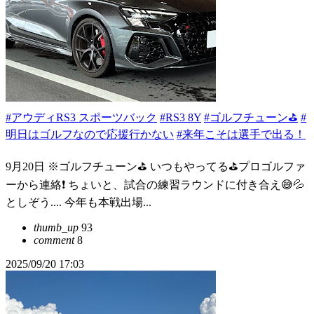
#アウディRS3 スポーツバック
#RS3 8Y
#ゴルフチューン⛳
#
明日はゴルフなので応援行かない
#来年こそは選手で出る！
9月20日 ※ゴルフチューン⛳️ いつもやってる⛳️プロゴルファ
ーから連絡❗️ ちょいと、試合の練習ラウンドに付き合え😅💦
としぞう.... 今年も本戦出場...
thumb_up
93
comment
8
2025/09/20 17:03