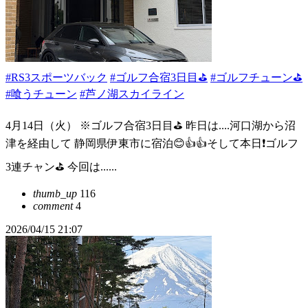
#RS3スポーツバック
#ゴルフ合宿3日目⛳️
#ゴルフチューン⛳
#喰うチューン
#芦ノ湖スカイライン
4月14日（火） ※ゴルフ合宿3日目⛳️ 昨日は....河口湖から沼
津を経由して 静岡県伊東市に宿泊😊👍👍そして本日❗️ゴルフ
3連チャン⛳️ 今回は......
thumb_up
116
comment
4
2026/04/15 21:07