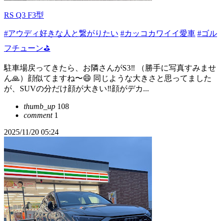
RS Q3 F3型
#アウディ好きな人と繋がりたい
#カッコカワイイ愛車
#ゴル
フチューン⛳
駐車場戻ってきたら、お隣さんがS3‼️ （勝手に写真すみませ
ん🙏）顔似てますね〜😄 同じような大きさと思ってました
が、SUVの分だけ顔が大きい‼️顔がデカ...
thumb_up
108
comment
1
2025/11/20 05:24