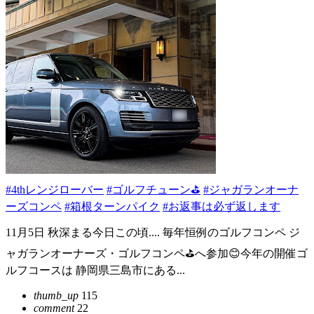
#4thレンジローバー
#ゴルフチューン⛳
#ジャガランオーナ
ーズコンペ
#箱根ターンパイク
#お返事は必ず返します
11月5日 秋深まる今日この頃.... 毎年恒例のゴルフコンペ ジ
ャガランオーナーズ・ゴルフコンペ⛳️へ参加😊今年の開催ゴ
ルフコースは 静岡県三島市にある...
thumb_up
115
comment
22