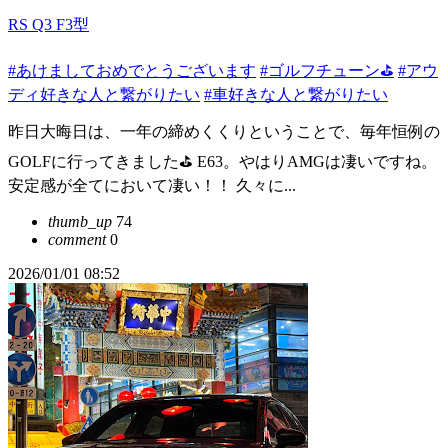
RS Q3 F3型
#あけましておめでとうございます
#ゴルフチューン⛳
#アウ
ディ好きな人と繋がりたい
#車好きな人と繋がりたい
昨日大晦日は、一年の締めくくりということで、毎年恒例の
GOLFに行ってきました⛳️ E63。やはりAMGは凄いですね。
安定感が全てにおいて凄い！！ 久々に...
thumb_up
74
comment
0
2026/01/01 08:52