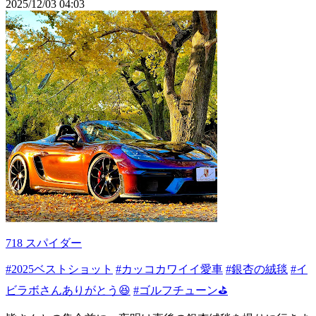
2025/12/03 04:03
718 スパイダー
#2025ベストショット
#カッコカワイイ愛車
#銀杏の絨毯
#イ
ビラボさんありがとう😆
#ゴルフチューン⛳