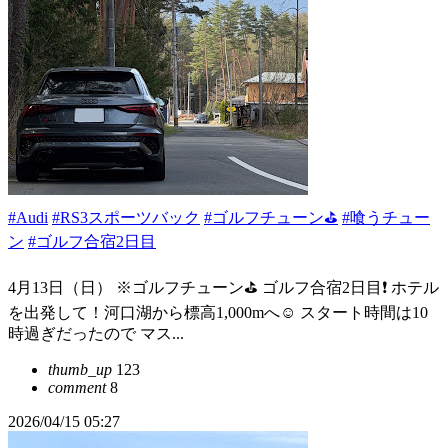
#Audi
#RS3スポーツバック
#ゴルフチューン⛳
#喰うチュー
ン
#ゴルフ合宿2日目
4月13日（日） ※ゴルフチューン⛳️ ゴルフ合宿2日目❗️ ホテル
を出発して！河口湖から標高1,000mへ☺️ スタート時間は10
時過ぎだったので マス...
thumb_up
123
comment
8
2026/04/15 05:27