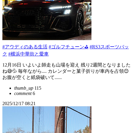
#アウディのある生活
#ゴルフチューン⛳
#RS3スポーツバッ
ク
#横浜中華街と愛車
12月16日 いよいよ師走も山場を迎え 残り2週間となりました
ね😅💦 毎年ながら.... カレンダーと菓子折りが車内を占領😊
お腹が空くと紙袋破いて......
thumb_up
115
comment
6
2025/12/17 08:21