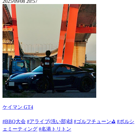
2025/09/08 20:57
ケイマン GT4
#BBQ大会
#アライブ(洗い部)🙌
#ゴルフチューン⛳
#ポルシ
ェミーティング
#名港トリトン