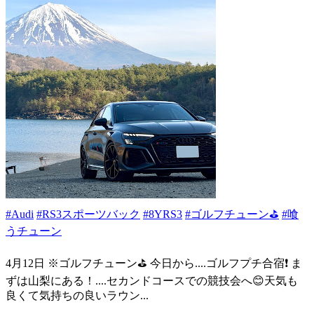
#Audi
#RS3スポーツバック
#8YRS3
#ゴルフチューン⛳
#喰
うチューン
4月12日 ※ゴルフチューン⛳️ 今日から....ゴルフプチ合宿❗️ ま
ずは山梨にある！....セカンドコースでの競技会へ😊天気も
良くて気持ちの良いラウン...