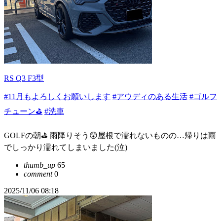
RS Q3 F3型
#11月もよろしくお願いします
#アウディのある生活
#ゴルフ
チューン⛳
#洗車
GOLFの朝⛳️ 雨降りそう😲屋根で濡れないものの…帰りは雨
でしっかり濡れてしまいました(泣)
thumb_up
65
comment
0
2025/11/06 08:18