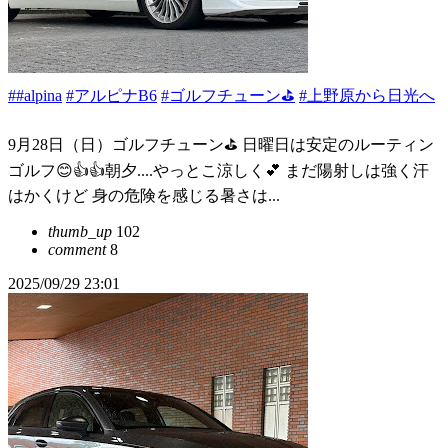
##alpina
#アルピナB6
#ゴルフチューン⛳
#上野原から日光へ
9月28日（日）ゴルフチューン⛳️ 日曜日は安定のルーティン
ゴルフ😊👍👍朝夕....やっとこ涼しく💕 まだ陽射しは強く汗
はかくけど 身の危険を感じる暑さは...
thumb_up
102
comment
8
2025/09/29 23:01