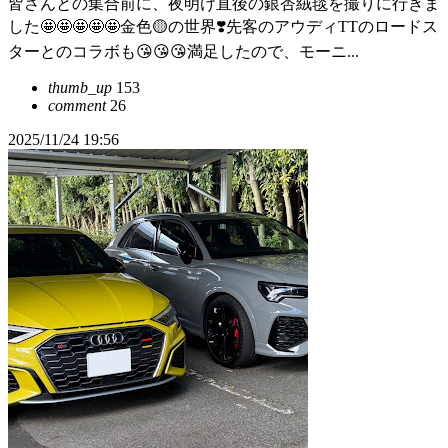
皆さんとの集合前に、夜明け直後の銀杏絨毯を撮りに行きま
した🤩🤩🤩🤩🤩金色🟡の世界❣️先客のアウディTTのロードス
ターとのコラボも😘😘😘満足したので、モーニ...
thumb_up
153
comment
26
2025/11/24 19:56