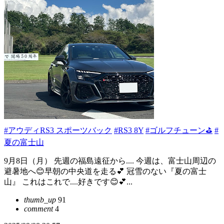
#アウディRS3 スポーツバック
#RS3 8Y
#ゴルフチューン⛳
#
夏の富士山
9月8日（月） 先週の福島遠征から.... 今週は、富士山周辺の
避暑地へ😊早朝の中央道を走る💕 冠雪のない『夏の富士
山』 これはこれで....好きです😊💕...
thumb_up
91
comment
4