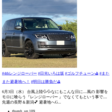
#4thレンジローバー
#日光いろは坂
#ゴルフチューン⛳
#また
また避暑地へ！
#明日は勝負だ⛳️
6月3日（水） 台風上陸💦💦なにもこんな日に....風の 影響を
モロに喰らう『レンジローバー 』でなくてもという事で....
先週の長野＆新潟💕 避暑地へG...
thumb_up
109