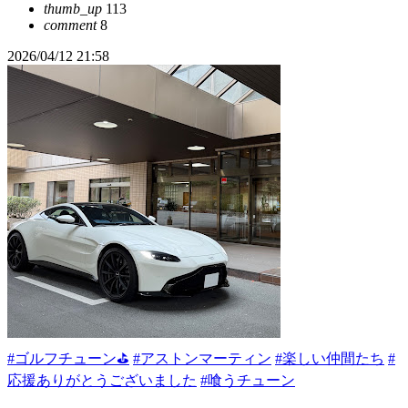
thumb_up
113
comment
8
2026/04/12 21:58
#ゴルフチューン⛳
#アストンマーティン
#楽しい仲間たち
#
応援ありがとうございました
#喰うチューン