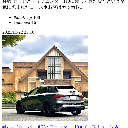
会😊 せっせとディフェンダー110に乗って秋だな〜という空
気に包まれたコース🍁お昼はカツカレ...
thumb_up
108
comment
16
2025/10/22 23:16
#レンジローバー
#ディフェンダー110
#ゴルフチューン⛳