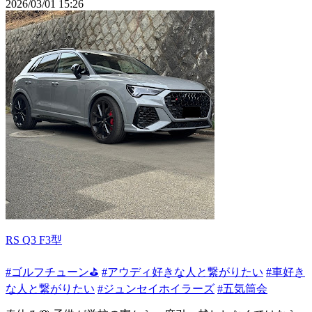
2026/03/01 15:26
RS Q3 F3型
#ゴルフチューン⛳
#アウディ好きな人と繋がりたい
#車好き
な人と繋がりたい
#ジュンセイホイラーズ
#五気筒会