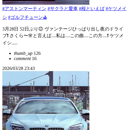
#アストンマーティン
#サクラと愛車
#桜といえば
#ケツメイ
シ
#ゴルフチューン⛳
3月28日 52日ぶり😊 ヴァンテージひっぱり出し夜のドライ
ブ❗️ さくら〜🌸と言えば....私は....この曲....この方....❗️ ケツメ
イシ.....
thumb_up
126
comment
16
2026/03/28 23:43