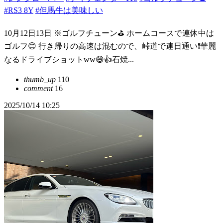
#RS3 8Y
#但馬牛は美味しい
10月12日13日 ※ゴルフチューン⛳️ ホームコースで連休中は
ゴルフ😊 行き帰りの高速は混むので、峠道で連日通い❗️華麗
なるドライブショットww😄👍石焼...
thumb_up
110
comment
16
2025/10/14 10:25