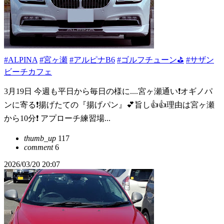
#ALPINA
#宮ヶ瀬
#アルピナB6
#ゴルフチューン⛳
#サザン
ビーチカフェ
3月19日 今週も平日から毎日の様に....宮ヶ瀬通い❗️オギノパ
ンに寄る❗️揚げたての『揚げパン』💕旨し👍👍理由は宮ヶ瀬
から10分❗️ アプローチ練習場...
thumb_up
117
comment
6
2026/03/20 20:07