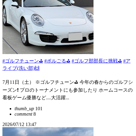
#ゴルフチューン⛳
#ポルごる⛳️
#ゴルフ部部長に挑戦⛳️
#ア
ライブ(洗い部)🙌
7月11日（土） ※ゴルフチューン⛳️ 今年の春からのゴルフシ
ーズン❗️ プロのトーナメントにも参加したり ホームコースの
看板ゲーム優勝など....大活躍...
thumb_up
101
comment
8
2026/07/12 13:47