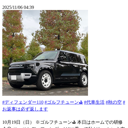
2025/11/06 04:39
#ディフェンダー110
#ゴルフチューン⛳
#代車生活
#秋の空
#
お返事は必ず返します
10月19日（日） ※ゴルフチューン⛳️ 本日はホームでの研修