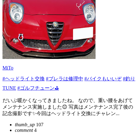
MiTo
#ヘッドライト交換
#ブレラは修理中
#バイクもいいぞ
#釣り
TUNE
#ゴルフチューン⛳
だいぶ暖かくなってきましたね。 なので、重い腰をあげて
メンテナンス実施しました😊 写真はメンテナンス完了後の
記念撮影です✨今回はヘッドライト交換にチャレン...
thumb_up
107
comment
4