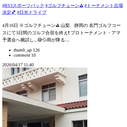
#RS3スポーツバック
#ゴルフチューン⛳
#トーナメント出場
決定💕
#日光ドライブ
4月16日 ※ゴルフチューン⛳️ 山梨、静岡の 名門ゴルフコー
スにて3日間のゴルフ合宿を終え❗️ プロトーナメント・アマ
予選会へ腕試し...😅💦雨が降る....
thumb_up
126
comment
10
2026/04/17 11:40