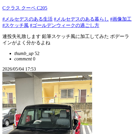
Cクラス クーペ C205
#メルセデスのある生活
#メルセデスのある暮らし
#画像加工
#スケッチ風
#ゴールデンウィークの過ごし方
連投失礼致します 鉛筆スケッチ風に加工してみた ボデーラ
インがよく分かるよね
thumb_up
52
comment
0
2026/05/04 17:53