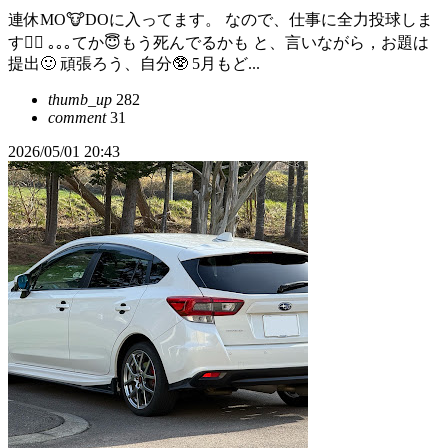
連休MO🐮DOに入ってます。 なので、仕事に全力投球しま
す🙇‍♂️ ｡｡｡てか😇もう死んでるかも と、言いながら，お題は
提出🙂 頑張ろう、自分🥸 5月もど...
thumb_up
282
comment
31
2026/05/01 20:43