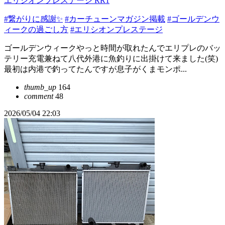
エリシオンプレステージ RR1
#繋がりに感謝✨
#カーチューンマガジン掲載
#ゴールデンウ
ィークの過ごし方
#エリシオンプレステージ
ゴールデンウィークやっと時間が取れたんでエリプレのバッ
テリー充電兼ねて八代外港に魚釣りに出掛けて来ました(笑)
最初は内港で釣ってたんですが息子がくまモンポ...
thumb_up
164
comment
48
2026/05/04 22:03