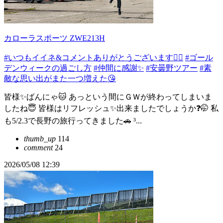
カローラスポーツ ZWE213H
#いつもイイネ&コメントありがとうございます🙇‍♂️
#ゴール
デンウィークの過ごし方
#仲間に感謝✨
#安曇野ツアー
#素
敵な思い出がまた一つ増えた😘
皆様✨ばんにゃ🐱 あっという間にＧＷが終わってしまいま
したね😇 皆様はリフレッシュ✨出来ましたでしょうか❓🤭 私
も5/2.3で長野の旅行ってきました🚗 ³...
thumb_up
114
comment
24
2026/05/08 12:39