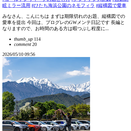
眩ミラー流用
#ひたち海浜公園のネモフィラ
#縦構図で愛車
みなさん、こんにちは まずは期限切れのお題、縦構図での
愛車を提出 今回は、プログレのGWメンテ日記です 長編と
なりますので、お時間のある方は暇つぶし程度に...
thumb_up
114
comment
20
2026/05/10 09:56