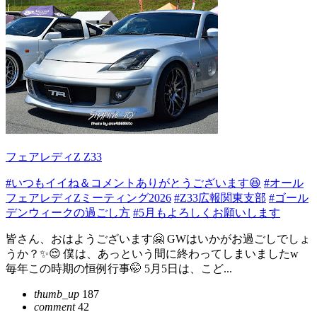
フェアレディZ Z33
#いつもイイね＆コメントありがとうございます😆
#オール
フェアレディZミーティング2026
#Z33広報関東支部
#ゴール
デンウィークの過ごし方
#5月もよろしくお願いします
皆さん、おはようございます🤗 GWはいかがお過ごしでしょ
うか？✨😌 僕は、あっという間に終わってしまいましたw
毎年この時期の恒例行事🤭 5月5日は、こど...
thumb_up
187
comment
42