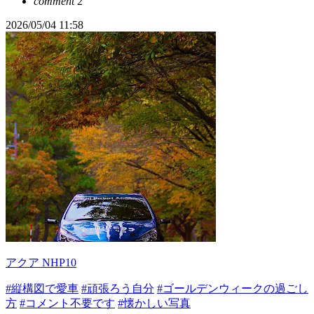
comment
2
2026/05/04 11:58
アクア NHP10
#縦構図で愛車
#頑張ろう自分
#ゴールデンウィークの過ごし
方
#コメント不要です
#懐かしい写真