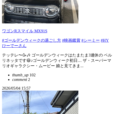
ワゴンRスマイル MX91S
#ゴールデンウィークの過ごし方
#映画鑑賞
#シーミー
#HY
ひーでーさん
テッテレ〜🥳🎶 ゴールデンウィークはたまたま3連休の ベル
リネッタです😆♪ゴールデンウィーク初日… ザ・スーパーマ
リオギャラクシー・ムービー 娘と見てきま...
thumb_up
102
comment
2
2026/05/04 15:57