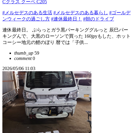
Cクラス クーペ C205
#メルセデスのある生活
#メルセデスのある暮らし
#ゴールデ
ンウィークの過ごし方
#連休最終日！
#朝のドライブ
連休最終日。 ぷらっとガラ黒パーキンググルっと 辰巳パー
キングんで、大黒のローソンで買った 160jpyもした、ホット
コーシー地元の鯉のぼり 暦では「子供...
thumb_up
59
comment
0
2026/05/06 11:03