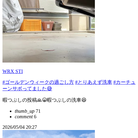
WRX STI
#ゴールデンウィークの過ごし方
#とりあえず洗車
#カーチュ
ーンサボってました😅
暇つぶしの投稿🙏😁暇つぶしの洗車😆
thumb_up
71
comment
6
2026/05/04 20:27