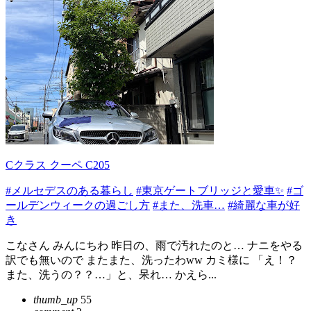
Cクラス クーペ C205
#メルセデスのある暮らし
#東京ゲートブリッジと愛車✨
#ゴ
ールデンウィークの過ごし方
#また、洗車…
#綺麗な車が好
き
こなさん みんにちわ 昨日の、雨で汚れたのと… ナニをやる
訳でも無いので またまた、洗ったわww カミ様に 「え！？
また、洗うの？？…」と、呆れ… かえら...
thumb_up
55