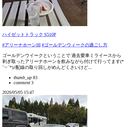
ハイゼットトラック S510P
#アリーナホーンIII
#ゴールデンウィークの過ごし方
ゴールデンウイークということで 過去愛車ミライースから
剥ぎ取ったアリーナホーンを飲みながら付けて行ってます(*
´︶`*)ﾉ配線の取り回しがめんどくさいけど...
thumb_up
83
comment
3
2026/05/05 15:47