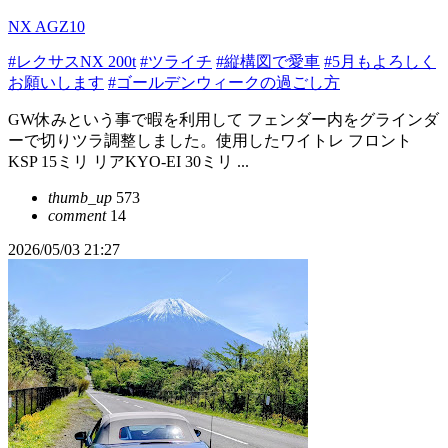
NX AGZ10
#レクサスNX 200t
#ツライチ
#縦構図で愛車
#5月もよろしく
お願いします
#ゴールデンウィークの過ごし方
GW休みという事で暇を利用して フェンダー内をグラインダ
ーで切りツラ調整しました。使用したワイトレ フロント
KSP 15ミリ リアKYO-EI 30ミリ ...
thumb_up
573
comment
14
2026/05/03 21:27