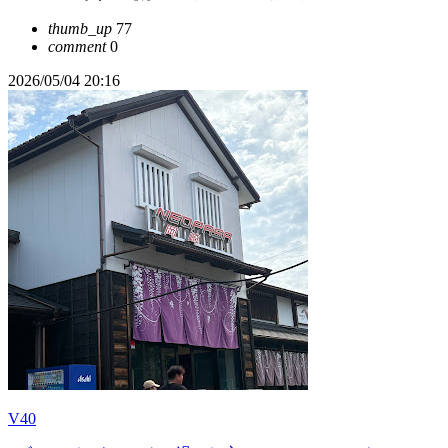
thumb_up
77
comment
0
2026/05/04 20:16
V40