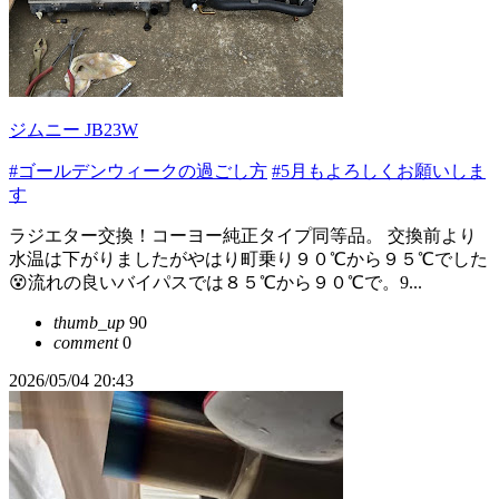
ジムニー JB23W
#ゴールデンウィークの過ごし方
#5月もよろしくお願いしま
す
ラジエター交換！コーヨー純正タイプ同等品。 交換前より
水温は下がりましたがやはり町乗り９０℃から９５℃でした
😵流れの良いバイパスでは８５℃から９０℃で。9...
thumb_up
90
comment
0
2026/05/04 20:43