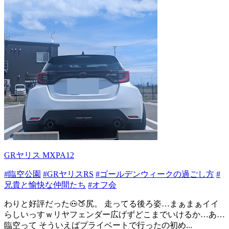
GRヤリス MXPA12
#臨空公園
#GRヤリスRS
#ゴールデンウィークの過ごし方
#
兄貴と愉快な仲間たち
#オフ会
わりと好評だった🐽🍑尻。 走ってる後ろ姿…まぁまぁイイ
らしいっすｗリヤフェンダー広げずどこまでいけるか…あ…
臨空って そういえばプライベートで行ったの初め...