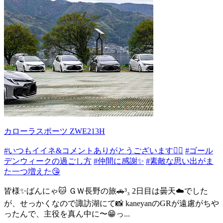
カローラスポーツ ZWE213H
#いつもイイネ&コメントありがとうございます🙇‍♂️
#ゴール
デンウィークの過ごし方
#仲間に感謝✨
#素敵な思い出がま
た一つ増えた😘
皆様✨ばんにゃ🐱 ＧＷ長野の旅🚗³₃ 2日目は曇天☁️でした
が、せっかくなので諏訪湖にて📸 kaneyanのGRが遠慮がちや
ったんで、主役を真ん中に〜😁っ...