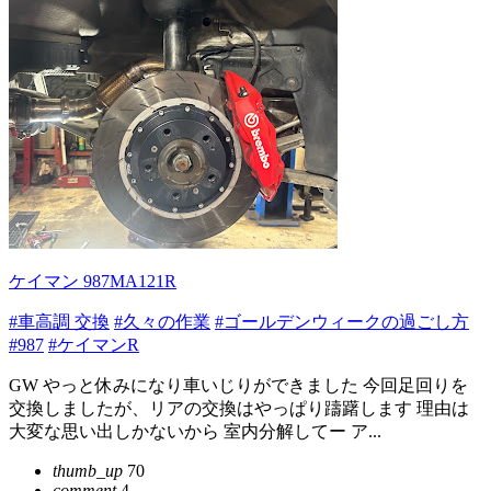
ケイマン 987MA121R
#車高調 交換
#久々の作業
#ゴールデンウィークの過ごし方
#987
#ケイマンR
GW やっと休みになり車いじりができました 今回足回りを
交換しましたが、リアの交換はやっぱり躊躇します 理由は
大変な思い出しかないから 室内分解してー ア...
thumb_up
70
comment
4