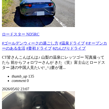
ロードスター ND5RC
#ゴールデンウィークの過ごし方
#温泉ドライブ
#オープンカ
ーのある生活
#妻初ドライブ
#のんびりドライブ
CT皆さんこんばんは♪ 山梨の温泉にレッツゴー 写真撮って
たら 前からフォロワーさんが きた（笑）富士山とロードス
ター 謎の中国人見たい(^_^;)妻が運...
thumb_up
135
comment
0
2026/05/02 23:07