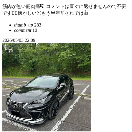
筋肉が無い筋肉痛🐷 コメントは直ぐに返せませんので不要
です🙇‍♂️懐かしい🙄もう半年前それでは👍
thumb_up
283
comment
10
2026/05/03 22:09