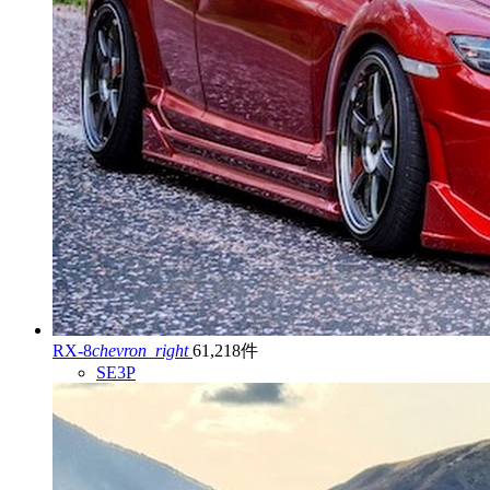
RX-8
chevron_right
61,218件
SE3P