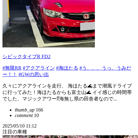
シビックタイプR FD2
#無限RR
#アクアライン
#海ほたる
#う、、、うっ、うみだ
ー！！
#GWの思い出
久々にアクアラインを走行、 海ほたる🌊まで潮風ドライブ
に行ってみた！海ほたるからも富士山🌊 イイ感じの時間帯
でした、マジックアワー⁉海無し県の田舎者なので...
thumb_up
166
comment
10
2025/05/10 11:12
注目の車種