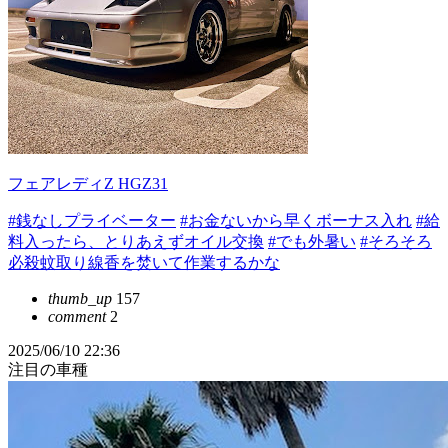
フェアレディZ HGZ31
#銭なしプライベーター
#お金ないから早くボーナス入れ
#給
料入ったら、とりあえずオイル交換
#でも外暑い
#そろそろ
必殺蚊取り線香を焚いて作業するかな
thumb_up
157
comment
2
2025/06/10 22:36
注目の車種