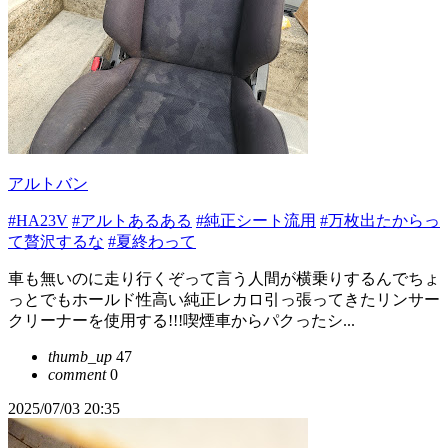
アルトバン
#HA23V
#アルトあるある
#純正シート流用
#万枚出たからっ
て贅沢するな
#夏終わって
車も無いのに走り行くぞって言う人間が横乗りするんでちょ
っとでもホールド性高い純正レカロ引っ張ってきたリンサー
クリーナーを使用する!!!喫煙車からパクったシ...
thumb_up
47
comment
0
2025/07/03 20:35