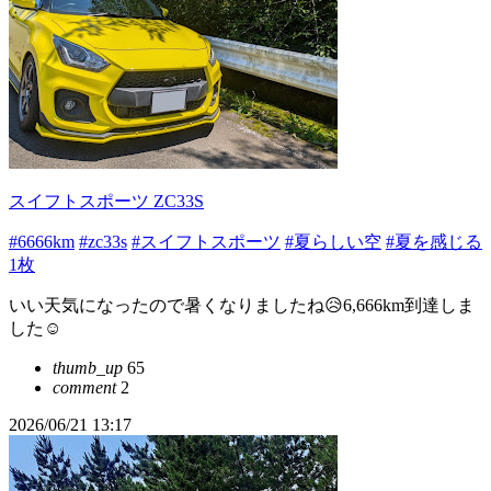
スイフトスポーツ ZC33S
#6666km
#zc33s
#スイフトスポーツ
#夏らしい空
#夏を感じる
1枚
いい天気になったので暑くなりましたね😥6,666km到達しま
した☺️
thumb_up
65
comment
2
2026/06/21 13:17