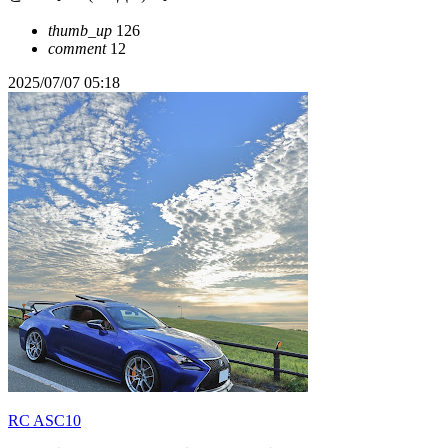
thumb_up
126
comment
12
2025/07/07 05:18
RC ASC10