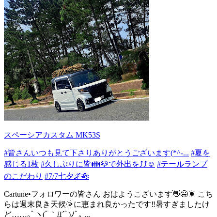
スペーシアカスタム MK53S
#皆さんいつも見て下さりありがとうございます(*^-...
#夏を
感じる1枚
#久しぶりに皆👪🐶で外出を⤴⤴☺️
#テールランプ
のこだわり
#7/7七夕🌌🎋
Cartune•フォロワーの皆さん おはようこざいます👋😃☀ こち
らは週末良き天候🌞に恵まれ良かったです‼暑すぎましたけ
ど……｡ﾟヽ(ﾟ｀Д´ﾟ)ﾉﾟ｡ ...