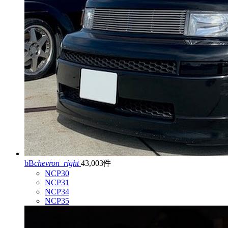
bB
chevron_right
43,003件
NCP30
NCP31
NCP34
NCP35