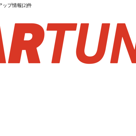
プ情報[2]件