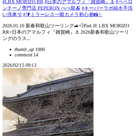
#LBX MORIZO RR
#日本のアマルフィ『雑賀崎』⚓️
#ペペロ
ンチーノ専門店 PEPERON ぺぺ龍🍝
#キーパーラボ純水手洗
い洗車🫧
#🔰ミラーレス一眼カメラ初心者📸✨️
2026.01.10 新春和歌山ツーリング🚙💨Part.Ⅲ LBX MORIZO
RR×日本のアマルフィ『雑賀崎』⚓️ 2026新春和歌山ツーリ
ングのラス...
thumb_up
1006
comment
14
2026/02/15 09:13