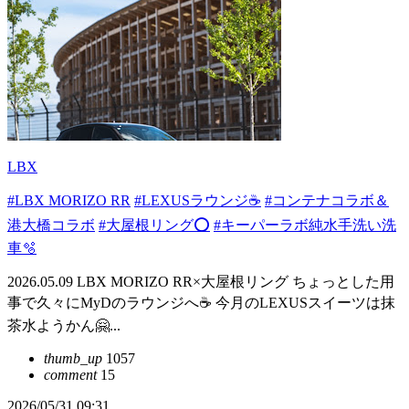
LBX
#LBX MORIZO RR
#LEXUSラウンジ☕️
#コンテナコラボ＆
港大橋コラボ
#大屋根リング⭕️
#キーパーラボ純水手洗い洗
車🫧
2026.05.09 LBX MORIZO RR×大屋根リング ちょっとした用
事で久々にMyDのラウンジへ☕️ 今月のLEXUSスイーツは抹
茶水ようかん🤗...
thumb_up
1057
comment
15
2026/05/31 09:31