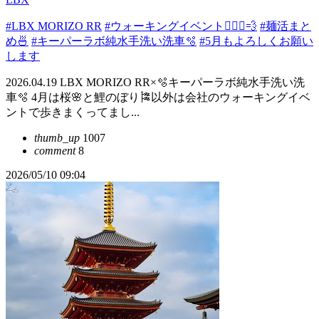
#LBX MORIZO RR
#ウォーキングイベント🚶🏻‍♂️💨
#麺活まと
め🍜
#キーパーラボ純水手洗い洗車🫧
#5月もよろしくお願い
します
2026.04.19 LBX MORIZO RR×🫧キーパーラボ純水手洗い洗
車🫧 4月は桜🌸と鯉のぼり🎏以外は会社のウォーキングイベ
ントで歩きまくってまし...
thumb_up
1007
comment
8
2026/05/10 09:04