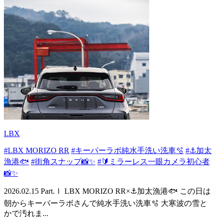
LBX
#LBX MORIZO RR
#キーパーラボ純水手洗い洗車🫧
#⚓️加太
漁港🐟️
#街角スナップ📸✨️
#🔰ミラーレス一眼カメラ初心者
📸✨️
2026.02.15 Part.Ⅰ LBX MORIZO RR×⚓️加太漁港🐟️ この日は
朝からキーパーラボさんで純水手洗い洗車🫧 大寒波の雪と
かで汚れま...