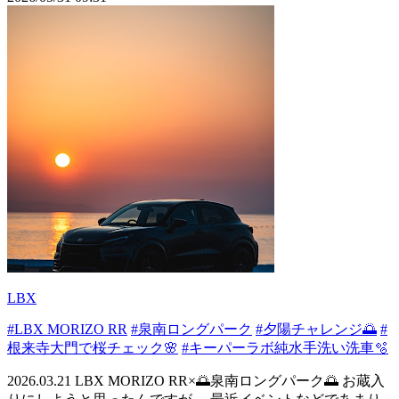
LBX
#LBX MORIZO RR
#泉南ロングパーク
#夕陽チャレンジ🌅
#
根来寺大門で桜チェック🌸
#キーパーラボ純水手洗い洗車🫧
2026.03.21 LBX MORIZO RR×🌅泉南ロングパーク🌅 お蔵入