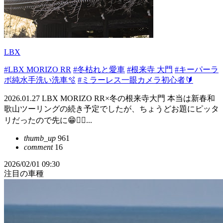
LBX
#LBX MORIZO RR
#冬枯れと愛車
#根来寺 大門
#キーパーラ
ボ純水手洗い洗車🫧
#ミラーレス一眼カメラ初心者🔰
2026.01.27 LBX MORIZO RR×冬の根来寺大門 本当は新春和
歌山ツーリングの続き予定でしたが、ちょうどお題にピッタ
リだったので先に😁👍🏻...
thumb_up
961
comment
16
2026/02/01 09:30
注目の車種