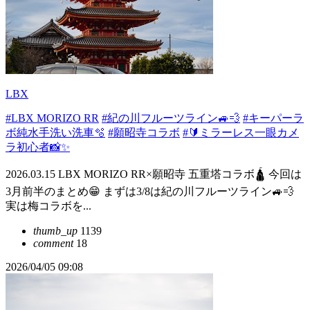
LBX
#LBX MORIZO RR
#紀の川フルーツライン🚙💨
#キーパーラ
ボ純水手洗い洗車🫧
#願昭寺コラボ
#🔰ミラーレス一眼カメ
ラ初心者📸✨️
2026.03.15 LBX MORIZO RR×願昭寺 五重塔コラボ🛕 今回は
3月前半のまとめ😁 まずは3/8は紀の川フルーツライン🚙💨
実は梅コラボを...
thumb_up
1139
comment
18
2026/04/05 09:08