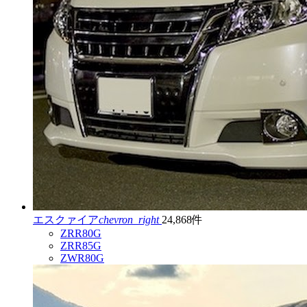
エスクァイア
chevron_right
24,868件
ZRR80G
ZRR85G
ZWR80G