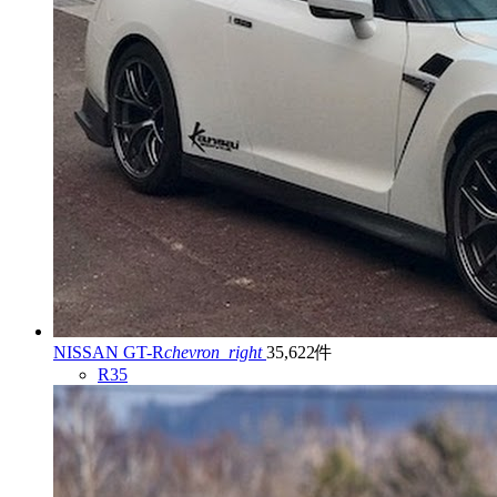
NISSAN GT-R
chevron_right
35,622件
R35