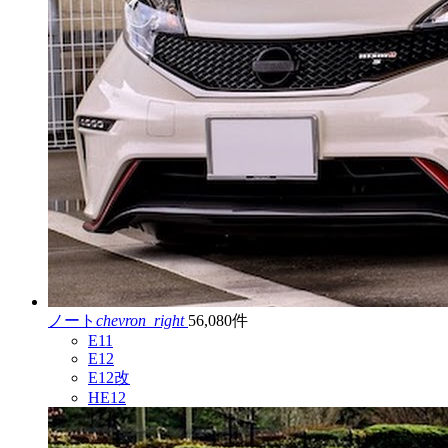
ノート
chevron_right
56,080件
E11
E12
E12改
HE12