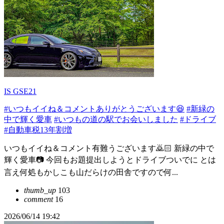
IS GSE21
#いつもイイね＆コメントありがとうございます😆
#新緑の
中で輝く愛車
#いつもの道の駅でお会いしました
#ドライブ
#自動車税13年割増
いつもイイね＆コメント有難うございます🙇🏻 新緑の中で
輝く愛車📷️ 今回もお題提出しようとドライブついでに とは
言え何処もかしこも山だらけの田舎ですので何...
thumb_up
103
comment
16
2026/06/14 19:42