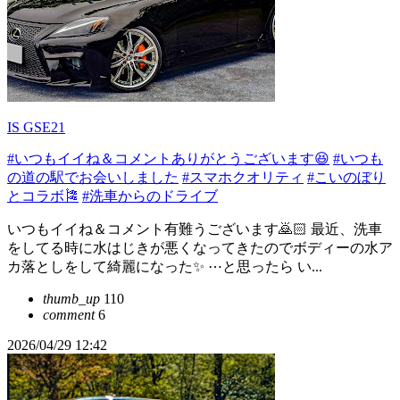
IS GSE21
#いつもイイね＆コメントありがとうございます😆
#いつも
の道の駅でお会いしました
#スマホクオリティ
#こいのぼり
とコラボ🎏
#洗車からのドライブ
いつもイイね＆コメント有難うございます🙇🏻 最近、洗車
をしてる時に水はじきが悪くなってきたのでボディーの水ア
カ落としをして綺麗になった✨ ⋯と思ったら い...
thumb_up
110
comment
6
2026/04/29 12:42