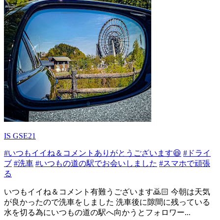
IS GSE21
#いつもイイね＆コメントありがとうございます😆
#ドライ
ブ
#洗車
#いつもの道の駅でお会いしました
#スマホで頑張
る
いつもイイね＆コメント有難うございます🙇🏻 今朝は天気
が良かったので洗車をしました 洗車後に隙間に残っている
水を切る為にいつもの道の駅へ向かうとフォロワー...