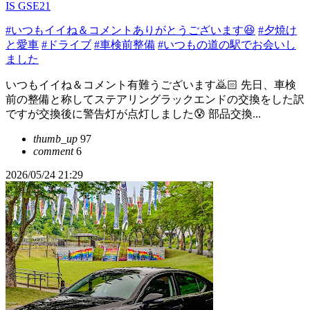
IS GSE21
#いつもイイね＆コメントありがとうございます😆
#夕焼け
と愛車
#ドライブ
#車検前整備
#いつもの道の駅でお会いし
ました
いつもイイね＆コメント有難うございます🙇🏻 先日、車検
前の整備と称してステアリングラックエンドの交換をした訳
ですが交換後に警告灯が点灯しました😰 部品交換...
thumb_up
97
comment
6
2026/05/24 21:29