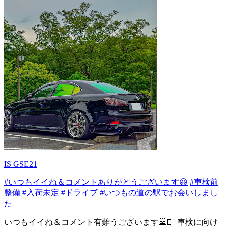
IS GSE21
#いつもイイね＆コメントありがとうございます😆
#車検前
整備
#入荷未定
#ドライブ
#いつもの道の駅でお会いしまし
た
いつもイイね＆コメント有難うございます🙇🏻 車検に向け