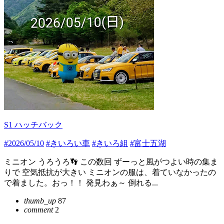
S1 ハッチバック
#2026/05/10
#きいろい車
#きいろ組
#富士五湖
ミニオン うろうろ👣 この数回 ずーっと風がつよい時の集ま
りで 空気抵抗が大きい ミニオンの服は、着ていなかったの
で着ました。おっ！！ 発見わぁ～ 倒れる...
thumb_up
87
comment
2