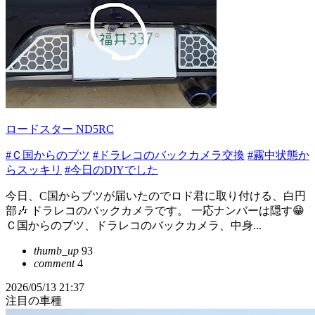
ロードスター ND5RC
#Ｃ国からのブツ
#ドラレコのバックカメラ交換
#霧中状態か
らスッキリ
#今日のDIYでした
今日、C国からブツが届いたのでロド君に取り付ける、白円
部🎶 ドラレコのバックカメラです。 一応ナンバーは隠す😁
Ｃ国からのブツ、ドラレコのバックカメラ、中身...
thumb_up
93
comment
4
2026/05/13 21:37
注目の車種