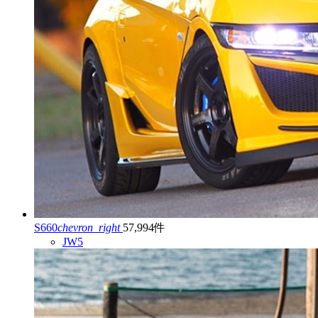
S660
chevron_right
57,994件
JW5