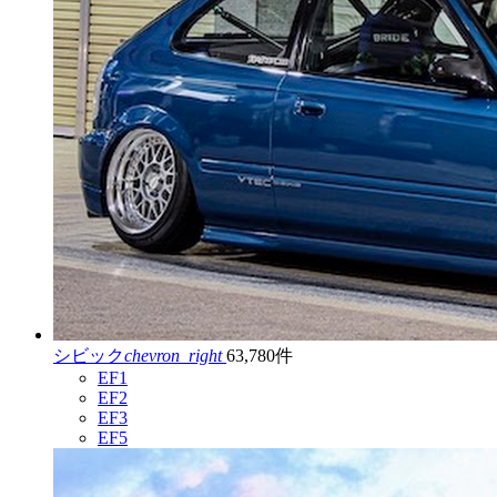
シビック
chevron_right
63,780件
EF1
EF2
EF3
EF5