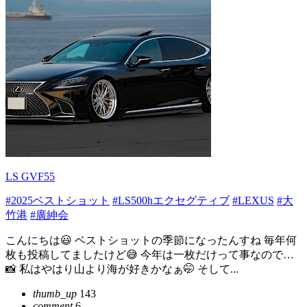
LS GVF55
#2025ベストショット
#LS500hエクセグティブ
#LEXUS
#大
竹港
#廣紳会
こんにちは😃 ベストショットの季節になったんすね 毎年何
枚も投稿してましたけど😅 今年は一枚だけって事なので…
📸 私はやはり山より海が好きかなぁ🤭 そして...
thumb_up
143
comment
6