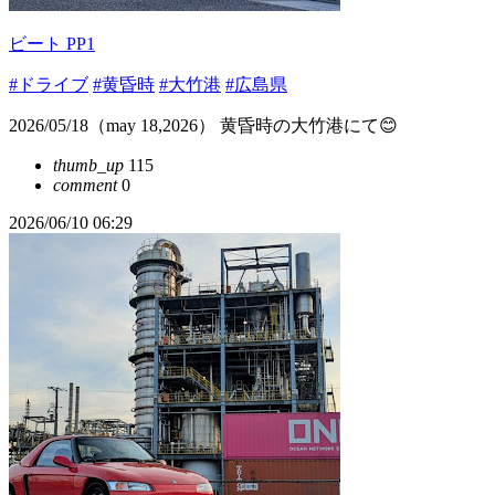
ビート PP1
#ドライブ
#黄昏時
#大竹港
#広島県
2026/05/18（may 18,2026） 黄昏時の大竹港にて😊
thumb_up
115
comment
0
2026/06/10 06:29