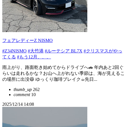
フェアレディーZ NISMO
#Z34NISMO
#大竹港
#ルーテシア BL7X
#クリスマスがやっ
てくる
#もう12月、、、
雨上がり、路面乾き始めてからドライブへ🚗 年内あと2回ぐ
らいは走れるかな？お山へ上がれない季節は、海が見えるこ
の場所に出没😆 ゆっくり珈琲ブレイク☕︎先日...
thumb_up
262
comment
10
2025/12/14 14:08