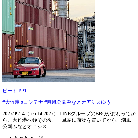
ビート PP1
#大竹港
#コンテナ
#潮風公園みなとオアシスゆう
2025/09/14（sep 14,2025） LINEグループのBBQがおわってか
ら、大竹港へ😊その後、一旦家に荷物を置いてから、潮風
公園みなとオアシス...
thumb_up
149