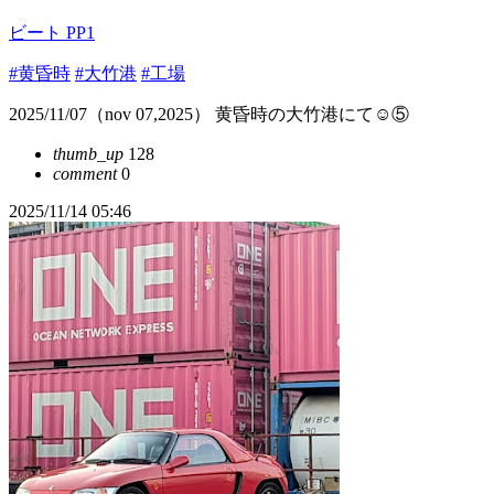
ビート PP1
#黄昏時
#大竹港
#工場
2025/11/07（nov 07,2025） 黄昏時の大竹港にて☺️⑤
thumb_up
128
comment
0
2025/11/14 05:46