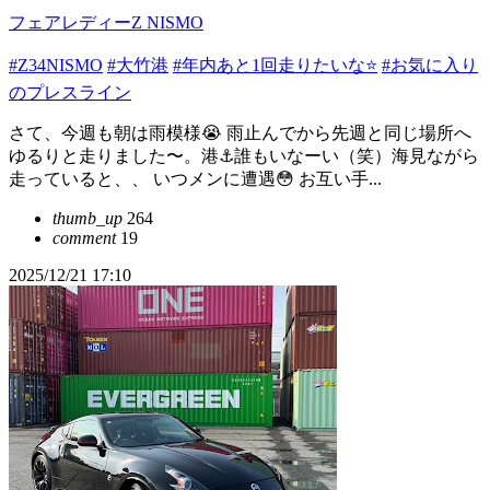
フェアレディーZ NISMO
#Z34NISMO
#大竹港
#年内あと1回走りたいな⭐️
#お気に入り
のプレスライン
さて、今週も朝は雨模様😭 雨止んでから先週と同じ場所へ
ゆるりと走りました〜。港⚓️誰もいなーい（笑）海見ながら
走っていると、、 いつメンに遭遇😳 お互い手...
thumb_up
264
comment
19
2025/12/21 17:10