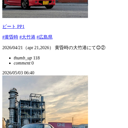
ビート PP1
#黄昏時
#大竹港
#広島県
2026/04/21（apr 21,2026） 黄昏時の大竹港にて😊②
thumb_up
118
comment
0
2026/05/03 06:40