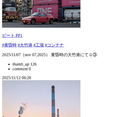
ビート PP1
#黄昏時
#大竹港
#工場
#コンテナ
2025/11/07（nov 07,2025） 黄昏時の大竹港にて☺️③
thumb_up
126
comment
0
2025/11/12 06:28