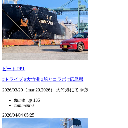
ビート PP1
#ドライブ
#大竹港
#船とコラボ
#広島県
2026/03/20（mar 20,2026） 大竹港にて☺️②
thumb_up
135
comment
0
2026/04/04 05:25