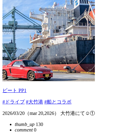
ビート PP1
#ドライブ
#大竹港
#船とコラボ
2026/03/20（mar 20,2026） 大竹港にて☺️①
thumb_up
130
comment
0