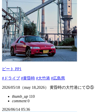
ビート PP1
#ドライブ
#黄昏時
#大竹港
#広島県
2026/05/18（may 18,2026） 黄昏時の大竹港にて😊⑤
thumb_up
110
comment
0
2026/06/14 05:36