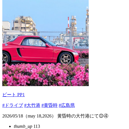
ビート PP1
#ドライブ
#大竹港
#黄昏時
#広島県
2026/05/18（may 18,2026） 黄昏時の大竹港にて😊④
thumb_up
113