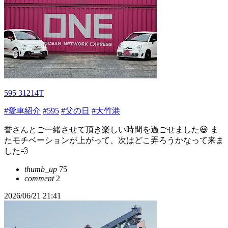
595 31214T
#愛車紹介
#595
#父の日
#大竹港
誉さんとご一緒させて頂き楽しい時間を過ごせました😃 ま
たモチベーションが上がって、次はどこ弄ろうかなって来ま
した💨
thumb_up
75
comment
2
2026/06/21 21:41