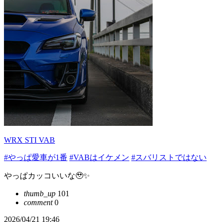
WRX STI VAB
#やっぱ愛車が1番
#VABはイケメン
#スバリストではない
やっぱカッコいいな🥹✨️
thumb_up
101
comment
0
2026/04/21 19:46