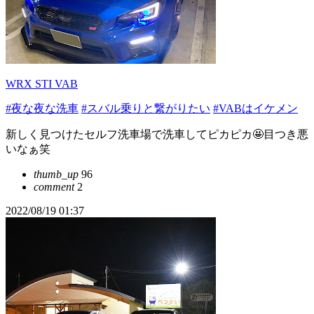
WRX STI VAB
#夜な夜な洗車
#スバル乗りと繋がりたい
#VABはイケメン
新しく見つけたセルフ洗車場で洗車してピカピカ🤩目つき悪
いなぁ笑
thumb_up
96
comment
2
2022/08/19 01:37