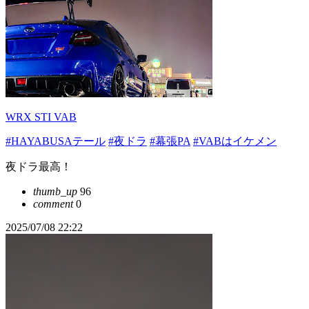
WRX STI VAB
#HAYABUSAテール
#夜ドラ
#幕張PA
#VABはイケメン
夜ドラ最高！
thumb_up
96
comment
0
2025/07/08 22:22