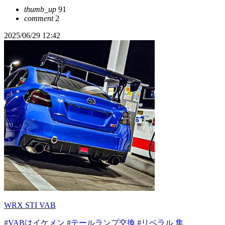
thumb_up
91
comment
2
2025/06/29 12:42
WRX STI VAB
#VABはイケメン
#テールランプ交換
#リベラル 隼