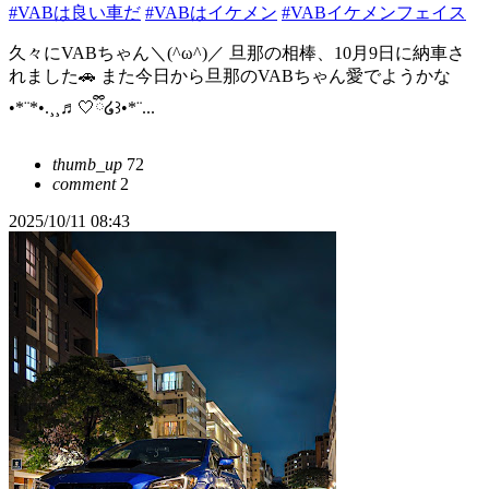
#VABは良い車だ
#VABはイケメン
#VABイケメンフェイス
久々にVABちゃん＼(^ω^)／ 旦那の相棒、10月9日に納車さ
れました🚗 また今日から旦那のVABちゃん愛でようかな
•*¨*•.¸¸♬︎🤍ྀི໒꒱•*¨...
thumb_up
72
comment
2
2025/10/11 08:43