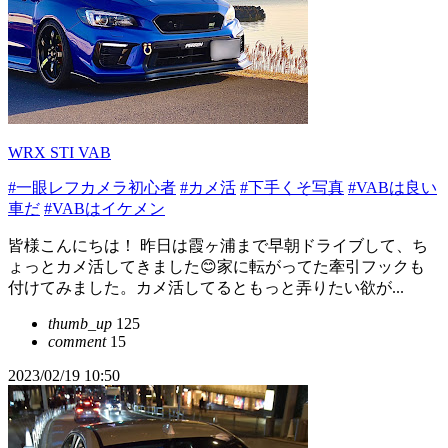
WRX STI VAB
#一眼レフカメラ初心者
#カメ活
#下手くそ写真
#VABは良い
車だ
#VABはイケメン
皆様こんにちは！ 昨日は霞ヶ浦まで早朝ドライブして、ち
ょっとカメ活してきました😊家に転がってた牽引フックも
付けてみました。カメ活してるともっと弄りたい欲が...
thumb_up
125
comment
15
2023/02/19 10:50