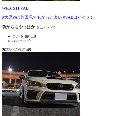
WRX STI VAB
#大黒PA
#何回見てもかっこよい
#VABはイケメン
前からもやっぱかっこいい✨️
thumb_up
119
comment
0
2025/06/06 21:49