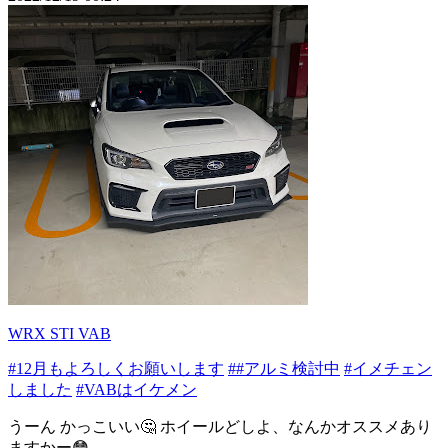
WRX STI VAB
#12月もよろしくお願いします
##アルミ検討中
#イメチェン
しました
#VABはイケメン
うーん かっこいい🤔 ホイールどしよ、なんかオススメあり
ますかー😳