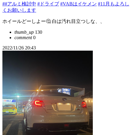
##アルミ検討中
#ドライブ
#VABはイケメン
#11月もよろし
くお願いします
ホイールどーしよー🤔 白は汚れ目立つしな、、
thumb_up
130
comment
0
2022/11/26 20:43