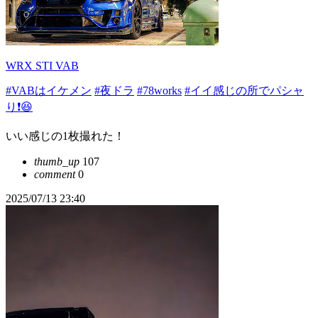
WRX STI VAB
#VABはイケメン
#夜ドラ
#78works
#イイ感じの所でパシャ
り❗️😆
いい感じの1枚撮れた！
thumb_up
107
comment
0
2025/07/13 23:40