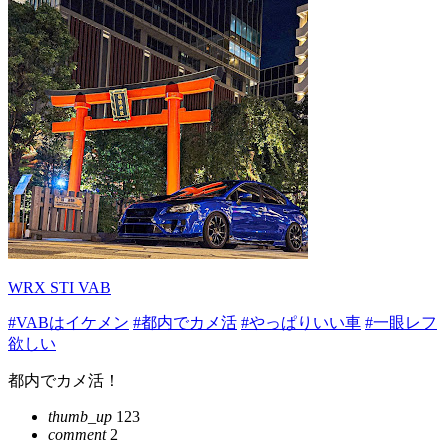
WRX STI VAB
#VABはイケメン
#都内でカメ活
#やっぱりいい車
#一眼レフ
欲しい
都内でカメ活！
thumb_up
123
comment
2