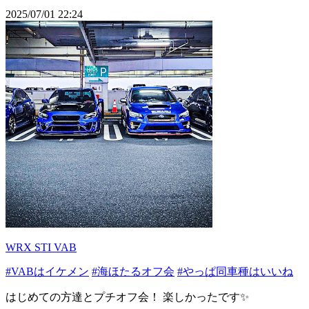
2025/07/01 22:24
WRX STI VAB
#VABはイケメン
#海ほたるオフ会
#やっぱ同車種はいいね
はじめての方達とプチオフ会！ 楽しかったです✨️