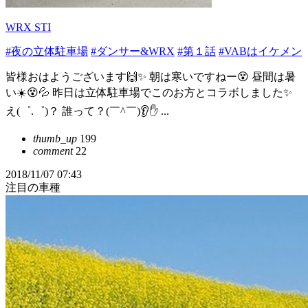
WRX STI
#夜の立体駐車場
#ダンサー&WRX
#第１話
#VABはイケメン
皆様おはようございます🙌✨ 朝は寒いですねー😵 昼間は暑
い☀️😵💦 昨日は立体駐車場でこのお方とコラボしました✨
え(゜.゜)？ 誰って？(￣^￣)👂✋ ...
thumb_up
199
comment
22
2018/11/07 07:43
注目の車種