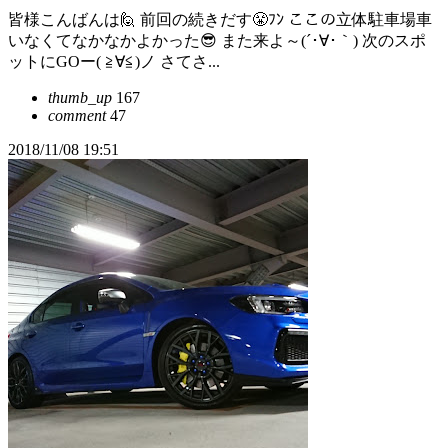
皆様こんばんは🙋 前回の続きだす😤ﾌﾝ ここの立体駐車場車
いなくてなかなかよかった😎 また来よ～(´･∀･｀) 次のスポ
ットにGOー( ≧∀≦)ノ さてさ...
thumb_up
167
comment
47
2018/11/08 19:51