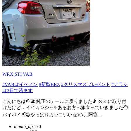
WRX STI VAB
#VABはイケメン
#新型BRZ
#クリスマスプレゼント
#ナラシ
は3日で済ます
こんにちは👋😃 純正のテールに戻りました🎵 久々に取り付
けたけど…イイカンジ～✨あるお方へ旅立っていきました🥺
バイバイ👋😭やっぱりカッコいいなVAよ🆗👌...
thumb_up
170