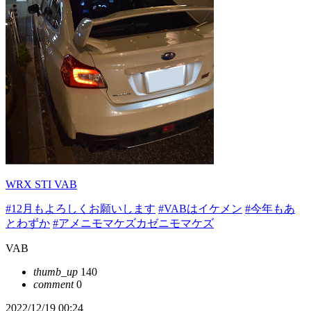
WRX STI VAB
#12月もよろしくお願いします
#VABはイケメン
#今年もあ
とわずか
#アメニモマケズカゼニモマケズ
VAB
thumb_up
140
comment
0
2022/12/19 00:24