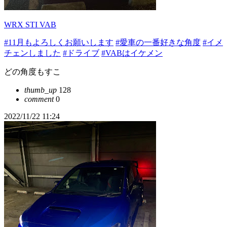
WRX STI VAB
#11月もよろしくお願いします
#愛車の一番好きな角度
#イメ
チェンしました
#ドライブ
#VABはイケメン
どの角度もすこ
thumb_up
128
comment
0
2022/11/22 11:24