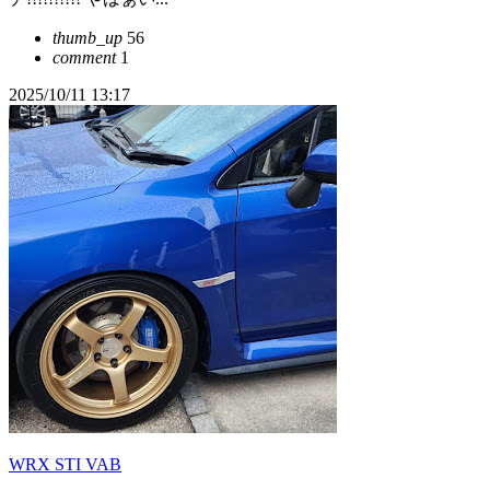
thumb_up
56
comment
1
2025/10/11 13:17
WRX STI VAB