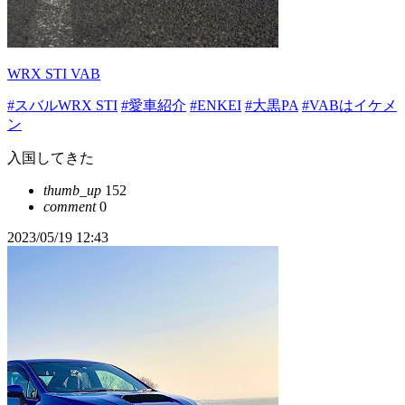
WRX STI VAB
#スバルWRX STI
#愛車紹介
#ENKEI
#大黒PA
#VABはイケメ
ン
入国してきた
thumb_up
152
comment
0
2023/05/19 12:43