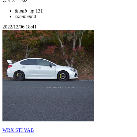
thumb_up
131
comment
0
2022/12/06 18:41
WRX STI VAB