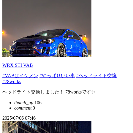
WRX STI VAB
#VABはイケメン
#やっぱりいい車
#ヘッドライト交換
#78works
ヘッドライト交換しました！ 78worksです✨️
thumb_up
106
comment
0
2025/07/06 07:46