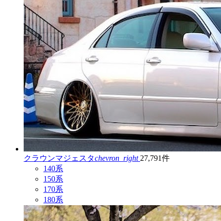
クラウンマジェスタ
chevron_right
27,791件
140系
150系
170系
180系