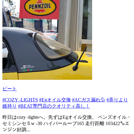
ビート
#COZY -LIGHTS
#Egオイル交換
#ACガス漏れ💦
#弄りより
維持り
#BEAT専門店のクオリティ高し！
昨日はcozy -lightsへ。先ずはEgオイル交換。 ペンズオイル・
セミシンセ５w -30 ハイパールーブ165 走行距離 103422㌔エ
ンジン好調...