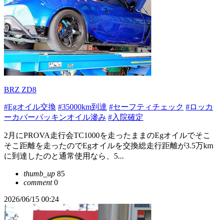
BRZ ZD8
#Egオイル交換
#35000km到達
#セーフティチェック
#ロッカ
ーカバーパッキンオイル滲み
#入院確定
2月にPROVA走行会TC1000を走ったままのEgオイルでそこ
そこ距離を走ったのでEgオイルを交換総走行距離が3.5万km
に到達したのと通常使用なら、5...
thumb_up
85
comment
0
2026/06/15 00:24