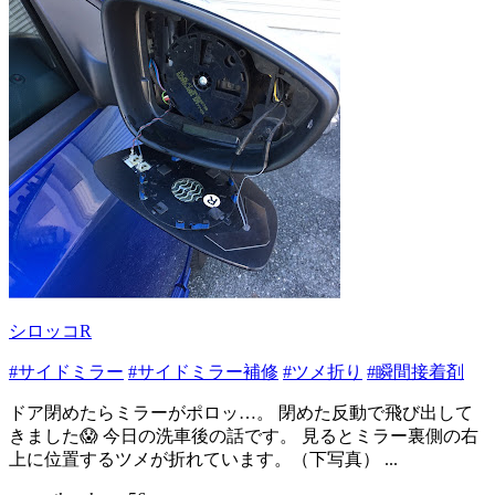
シロッコR
#サイドミラー
#サイドミラー補修
#ツメ折り
#瞬間接着剤
ドア閉めたらミラーがポロッ…。 閉めた反動で飛び出して
きました😱 今日の洗車後の話です。 見るとミラー裏側の右
上に位置するツメが折れています。（下写真） ...