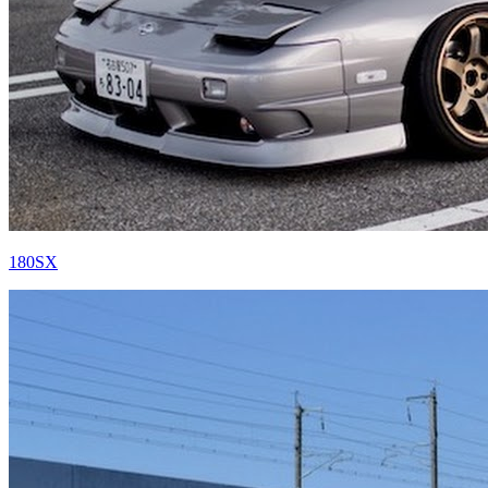
180SX