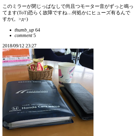
このミラーが閉じっぱなしで尚且つモーター音がずっと鳴っ
てます(ToT)恐らく故障ですね…何処かにヒューズ有るんで
すか(。>д<)
thumb_up
64
comment
5
2018/09/12 23:27