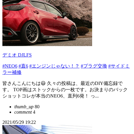
デミオ DJLFS
#NEO6
#直6
#エンジンじゃない！？
#プラグ交換
#サイドミ
ラー補修
皆さんこんにちは😃 久々の投稿は、最近のDIY備忘録で
す。 TOP画はストックからの一枚です。お決まりのバック
ショットコレが本当のNEO6、直列6発！ っ...
thumb_up
80
comment
4
2021/05/29 19:22