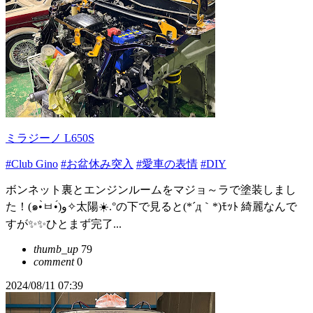
ミラジーノ L650S
#Club Gino
#お盆休み突入
#愛車の表情
#DIY
ボンネット裏とエンジンルームをマジョ～ラで塗装しまし
た！(๑•̀ㅂ•́)و✧太陽️☀️.°の下で見ると(*´д｀*)ﾓｯﾄ 綺麗なんで
すが✨✨ひとまず完了...
thumb_up
79
comment
0
2024/08/11 07:39