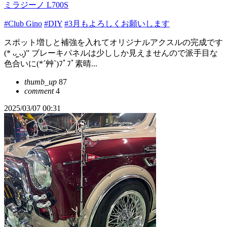
ミラジーノ L700S
#Club Gino
#DIY
#3月もよろしくお願いします
スポット増しと補強を入れてオリジナルアクスルの完成です
(* ᴗ͈ˬᴗ͈)” ブレーキパネルは少ししか見えませんので派手目な
色合いに(*´艸`)ﾌﾟﾌﾟ素晴...
thumb_up
87
comment
4
2025/03/07 00:31