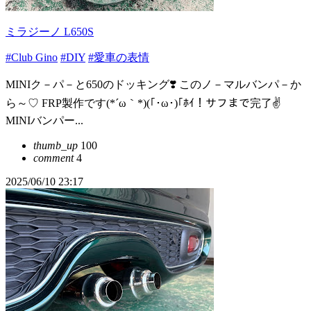
ミラジーノ L650S
#Club Gino
#DIY
#愛車の表情
MINIク－パ－と650のドッキング❣️ このノ－マルバンパ－か
ら～♡ FRP製作です(*´ω｀*)(｢･ω･)｢ﾎｲ！サフまで完了✌️
MINIバンパー...
thumb_up
100
comment
4
2025/06/10 23:17