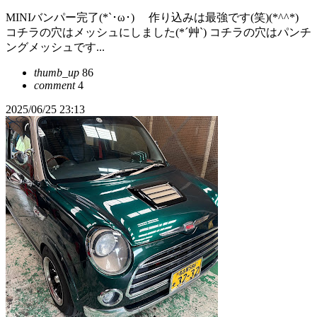
MINIバンパー完了(*`･ω･)ゞ 作り込みは最強です(笑)(*^^*)
コチラの穴はメッシュにしました(*´艸`) コチラの穴はパンチ
ングメッシュです...
thumb_up
86
comment
4
2025/06/25 23:13