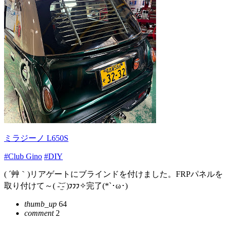
ミラジーノ L650S
#Club Gino
#DIY
( ´艸｀)リアゲートにブラインドを付けました。FRPパネルを
取り付けて～( -᷅ ̫̈-᷄ )𐑲𐑲𐑲✧完了(*`･ω･)ゞ
thumb_up
64
comment
2