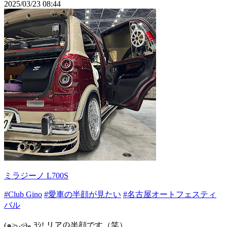
2025/03/23 08:44
ミラジーノ L700S
#Club Gino
#愛車の半顔が見たい
#名古屋オートフェスティ
バル
(๑˃̵ᴗ˂̵)و ﾖｼ! リアの半顔です（笑）