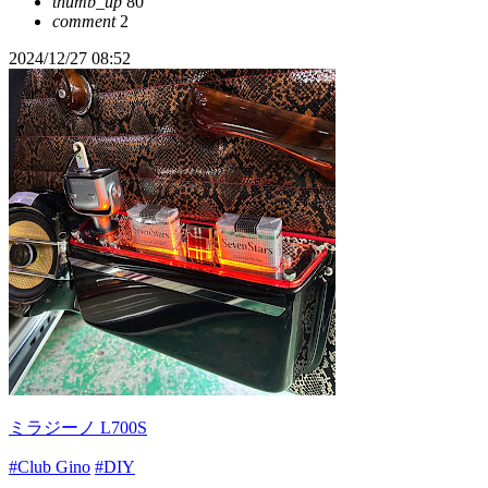
thumb_up
80
comment
2
2024/12/27 08:52
ミラジーノ L700S
#Club Gino
#DIY