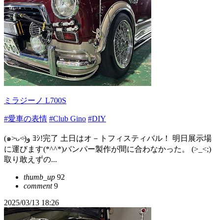
ミラジーノ L700S
#愛車の表情
#Club Gino
#DIY
(๑˃̵ᴗ˂̵)و ﾖｼ!完了 土日はオ－トフィスティバル！ 明日展示場
に運びます(*^^*)バンパー製作が間に合わなかった。 (>_<;)
取り敢えずの...
thumb_up
92
comment
9
2025/03/13 18:26