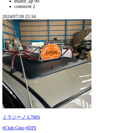
thumb_up
99
comment
2
2024/07/28 22:34
ミラジーノ L700S
#Club Gino
#DIY