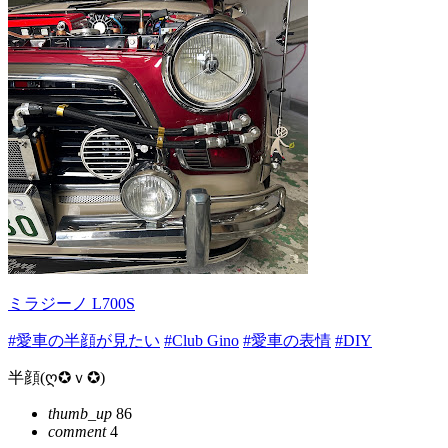
ミラジーノ L700S
#愛車の半顔が見たい
#Club Gino
#愛車の表情
#DIY
半顔(ღ✪ｖ✪)
thumb_up
86
comment
4