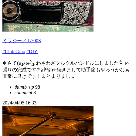
ミラジーノ L700S
#Club Gino
#DIY
🍀さて(๑و•̀ω•́)و わざわざクルクルハンドルにしました🌀 内
張りの完成です(*≧艸≦)✨続きまして助手席もやろうかなぁ
非常に良きです！まとまりまし...
thumb_up
98
comment
8
2024/04/05 16:33