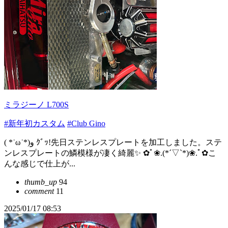
ミラジーノ L700S
#新年初カスタム
#Club Gino
( *˙ω˙*)و ｸﾞｯ!先日ステンレスプレートを加工しました。ステ
ンレスプレートの鱗模様が凄く綺麗✨ ✿ﾟ❀.(*´▽`*)❀.ﾟ✿こ
んな感じで仕上が...
thumb_up
94
comment
11
2025/01/17 08:53