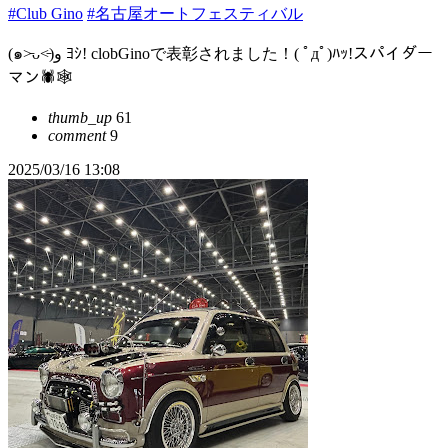
#Club Gino
#名古屋オートフェスティバル
(๑˃̵ᴗ˂̵)و ﾖｼ! clobGinoで表彰されました！( ﾟдﾟ)ﾊｯ!スパイダー
マン🕷🕸
thumb_up
61
comment
9
2025/03/16 13:08