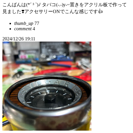
こんばんは(*´ ³ `)ﾉ タバコ(-.-)y-~置きをアクリル板で作って
見ました❣️アクセサリーONでこんな感じです👍
thumb_up
77
comment
4
2024/12/26 19:11