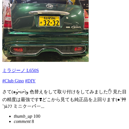
ミラジーノ L650S
#Club Gino
#DIY
さて(๑و•̀ω•́)و 色替えをして取り付けをしてみました✋ 見た目
の精度は最強です❣️どこから見ても純正品を上回ります(●´艸
`)ﾑﾌﾌ ミニクーパー...
thumb_up
100
comment
8