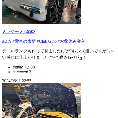
ミラジーノ L650S
#DIY
#愛車の表情
#Club Gino
#お盆休み突入
テ－ルランプも作って見ました(｡ˇ艸ˇ)レンズ違いですが❕ い
い感じに仕上がりました(*^^*)良き(๑•̀ㅂ•́)و✧
thumb_up
88
comment
2
2024/08/11 22:55