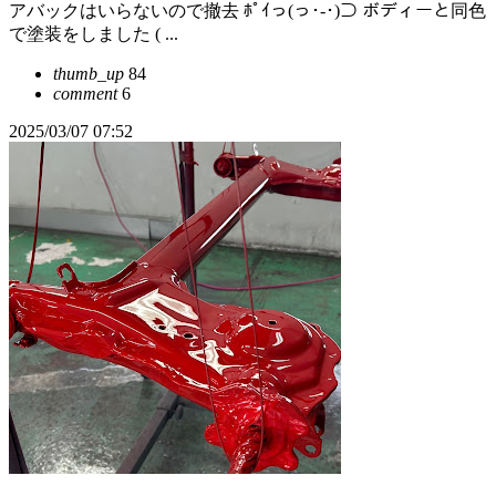
アバックはいらないので撤去 ﾎﾟｲっ(っ･-･)⊃ ボディーと同色
で塗装をしました ( ...
thumb_up
84
comment
6
2025/03/07 07:52