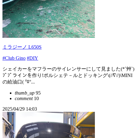
ミラジーノ L650S
#Club Gino
#DIY
シェイカーをマフラーのサイレンサーにして見ました(*´艸`)
ﾌﾟﾌﾟラインを作り!ポルシェテ－ルとドッキング\(//∇//)\MINI
の給油口( °̀ﾛ°...
thumb_up
95
comment
10
2025/04/29 14:03