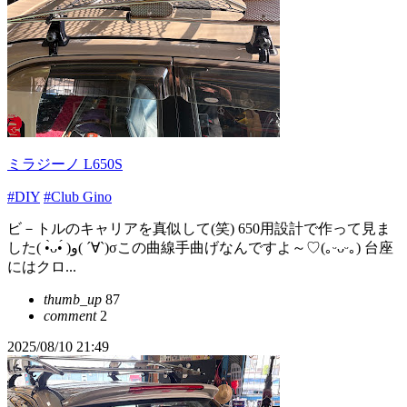
ミラジーノ L650S
#DIY
#Club Gino
ビ－トルのキャリアを真似して(笑) 650用設計で作って見ま
した( •̀ᴗ•́ )و( ´∀`)σこの曲線手曲げなんですよ～♡(｡ᵕᴗᵕ｡) 台座
にはクロ...
thumb_up
87
comment
2
2025/08/10 21:49