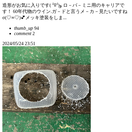
造形がお気に入りです( °̀ﾛ°́)و ロ－バ－ミニ用のキャリアで
す！ 60年代物のウイン.ガ－ドと言うメ－カ－見たいですね
σ(♡∞♡)💕メッキ塗装をしま...
thumb_up
94
comment
2
2024/05/24 23:51