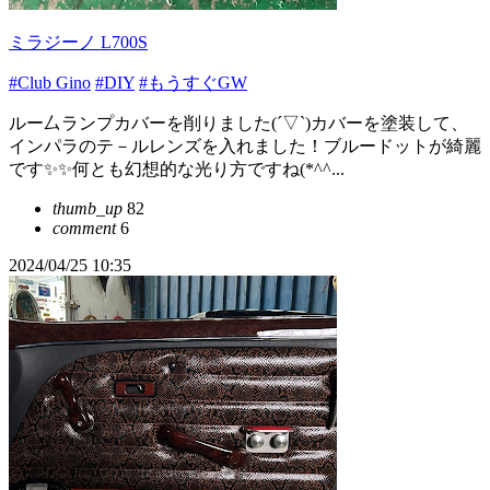
ミラジーノ L700S
#Club Gino
#DIY
#もうすぐGW
ルー厶ランプカバーを削りました(´▽`)カバーを塗装して、
インパラのテ－ルレンズを入れました！ブルードットが綺麗
です✨✨何とも幻想的な光り方ですね(*^^...
thumb_up
82
comment
6
2024/04/25 10:35