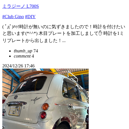
ミラジーノ L700S
#Club Gino
#DIY
( ﾟдﾟ)ﾊｯ!時計が無いのに気ずきましたので！時計を付けたい
と思います(*^^*) 木目プレートを加工しまして✋ 時計を1ミ
リプレートから出しました！...
thumb_up
74
comment
4
2024/12/26 17:46