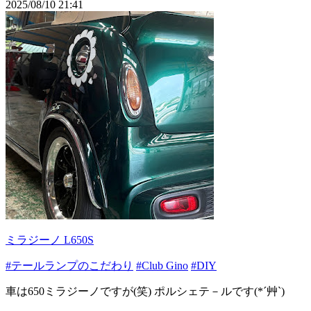
2025/08/10 21:41
ミラジーノ L650S
#テールランプのこだわり
#Club Gino
#DIY
車は650ミラジーノですが(笑) ポルシェテ－ルです(*´艸`)