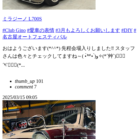
ミラジーノ L700S
#Club Gino
#愛車の表情
#3月もよろしくお願いします
#DIY
#
名古屋オートフェスティバル
おはようございます(*^^*) 先程会場入りしました‼️ スタッフ
さんは色々とチェックしてますね～( •̀ᄇ• ́)ﻭ✧(*´艸`)๑⃙⃘
´༥`๑⃙⃘(*...
thumb_up
101
comment
7
2025/03/15 09:05