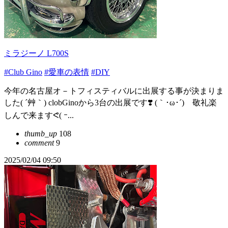
ミラジーノ L700S
#Club Gino
#愛車の表情
#DIY
今年の名古屋オ－トフィスティバルに出展する事が決まりま
した( ´艸｀) clobGinoから3台の出展です❣️ (｀･ω･´)ゞ敬礼楽
しんで来ますᕙ( ｰ...
thumb_up
108
comment
9
2025/02/04 09:50