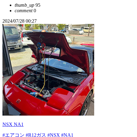
thumb_up
95
comment
0
2024/07/28 00:27
NSX NA1
#エアコン
#R12ガス
#NSX
#NA1