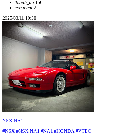
thumb_up
150
comment
2
2025/03/11 10:38
NSX NA1
#NSX
#NSX NA1
#NA1
#HONDA
#VTEC