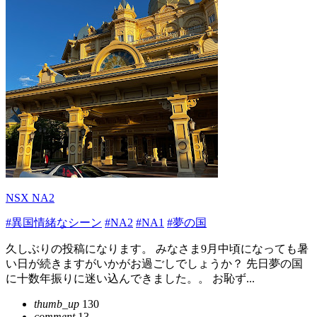
NSX NA2
#異国情緒なシーン
#NA2
#NA1
#夢の国
久しぶりの投稿になります。 みなさま9月中頃になっても暑
い日が続きますがいかがお過ごしでしょうか？ 先日夢の国
に十数年振りに迷い込んできました。。 お恥ず...
thumb_up
130
comment
13