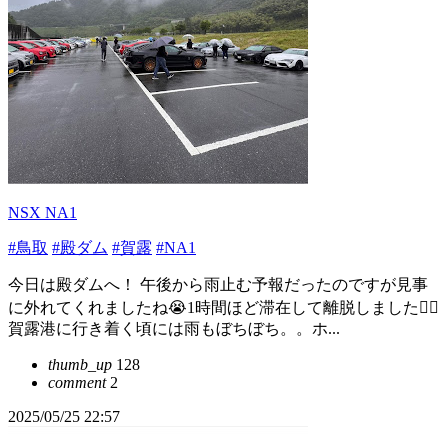
NSX NA1
#鳥取
#殿ダム
#賀露
#NA1
今日は殿ダムへ！ 午後から雨止む予報だったのですが見事
に外れてくれましたね😭1時間ほど滞在して離脱しました🙇‍♂️
賀露港に行き着く頃には雨もぼちぼち。。ホ...
thumb_up
128
comment
2
2025/05/25 22:57