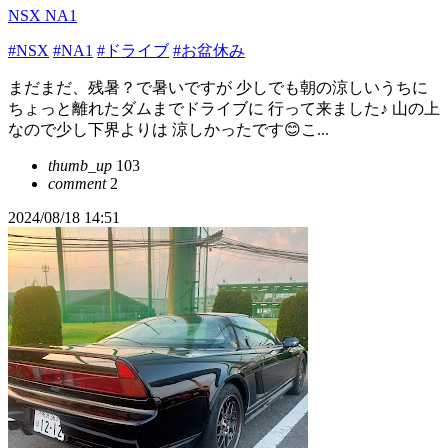
NSX NA1
#NSX
#NA1
#ドライブ
#お盆休み
まだまだ、残暑？で暑いですが 少しでも朝の涼しいうちに
ちょっと離れたダムまでドライブに 行って来ました♪ 山の上
なので少し下界よりは 涼しかったです😊こ...
thumb_up
103
comment
2
2024/08/18 14:51