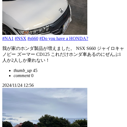
#NA1
#NSX
#s660
#Do you have a HONDA?
我が家のホンダ製品が増えました。 NSX S660 ジャイロキャ
ノピー ズーマー CD125 これだけホンダ車あるのにぜんぶ1
人か2人しか乗れない！
thumb_up
45
comment
0
2024/11/24 12:56