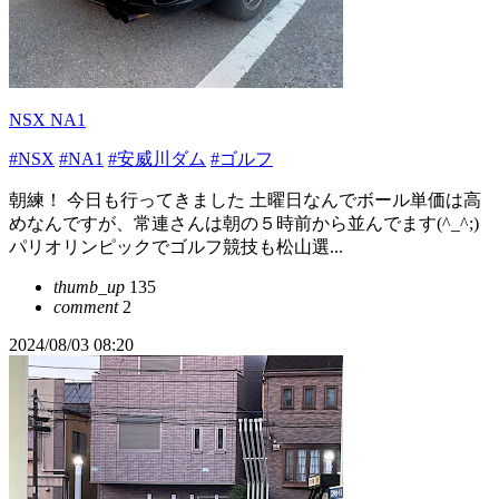
NSX NA1
#NSX
#NA1
#安威川ダム
#ゴルフ
朝練！ 今日も行ってきました 土曜日なんでボール単価は高
めなんですが、常連さんは朝の５時前から並んでます(^_^;)
パリオリンピックでゴルフ競技も松山選...
thumb_up
135
comment
2
2024/08/03 08:20