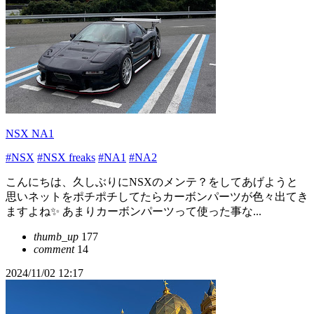
NSX NA1
#NSX
#NSX freaks
#NA1
#NA2
こんにちは、久しぶりにNSXのメンテ？をしてあげようと
思いネットをポチポチしてたらカーボンパーツが色々出てき
ますよね✨ あまりカーボンパーツって使った事な...
thumb_up
177
comment
14
2024/11/02 12:17