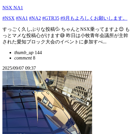
NSX NA1
#NSX
#NA1
#NA2
#GTR35
#9月もよろしくお願いします。
すっごく久しぶりな投稿💦 ちゃんとNSX乗ってますよ😊 も
っとマメな投稿心がけます😅 昨日は小牧青年会議所が主幹
された愛知ブロック大会のイベントに参加すべ...
thumb_up
144
comment
8
2025/09/07 09:37