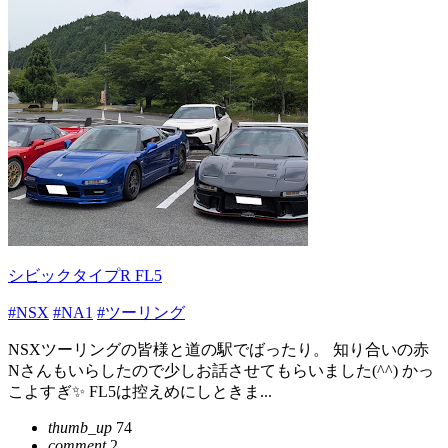
シビックタイプR FL5
#NSX
#NA1
#ツーリング
NSXツーリングの皆様と道の駅でばったり。 知り合いの赤
Nさんもいらしたので少しお話させてもらいました(^^) かっ
こよすぎ✨️ FL5は控えめにしときま...
thumb_up
74
comment
2