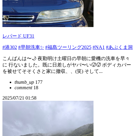
レパード UF31
#港302
#早朝洗車✨
#福島ツーリング2025
#NA1
#あぶくま洞
こんばんは〜🌙 夜勤明け土曜日の早朝に愛機の洗車を早々
に 行ないました。既に日差しがヤバ〜い🥵🥵 ボディカバー
を被せてそそくさと家に撤収、、(笑) そして...
thumb_up
177
comment
18
2025/07/21 01:58