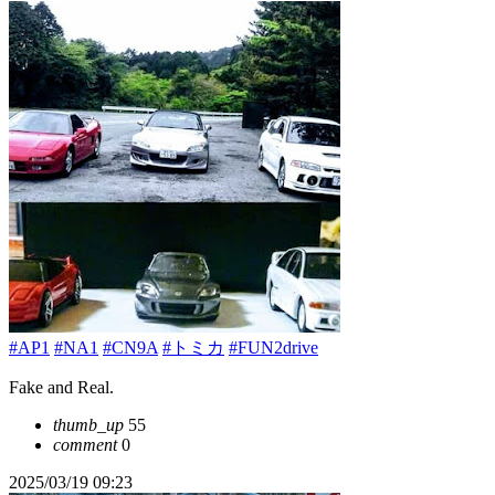
#AP1
#NA1
#CN9A
#トミカ
#FUN2drive
Fake and Real.
thumb_up
55
comment
0
2025/03/19 09:23