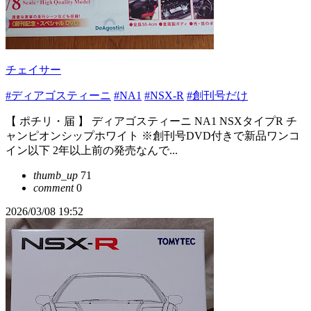
チェイサー
#ディアゴスティーニ
#NA1
#NSX-R
#創刊号だけ
【 ポチリ・届 】 ディアゴスティーニ NA1 NSXタイプR チ
ャンピオンシップホワイト ※創刊号DVD付きで新品ワンコ
イン以下 2年以上前の発売なんで...
thumb_up
71
comment
0
2026/03/08 19:52