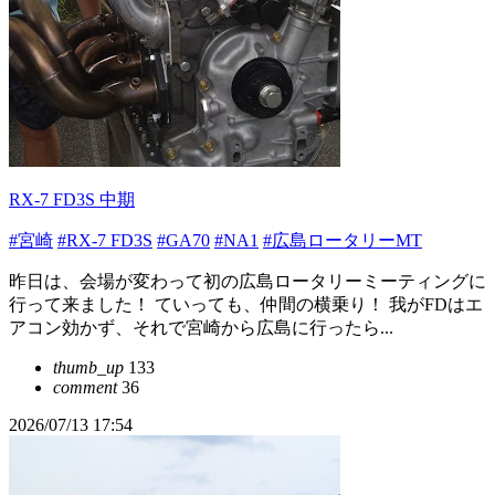
RX-7 FD3S 中期
#宮崎
#RX-7 FD3S
#GA70
#NA1
#広島ロータリーMT
昨日は、会場が変わって初の広島ロータリーミーティングに
行って来ました！ ていっても、仲間の横乗り！ 我がFDはエ
アコン効かず、それで宮崎から広島に行ったら...
thumb_up
133
comment
36
2026/07/13 17:54