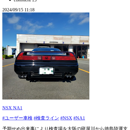
2024/09/15 11:18
NSX NA1
#ユーザー車検
#検査ライン
#NSX
#NA1
予期せぬ出来事により検査場を大阪の寝屋川から徳島陸運支