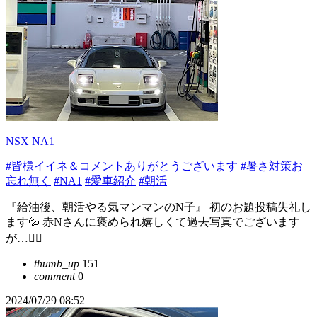
NSX NA1
#皆様イイネ＆コメントありがとうございます
#暑さ対策お
忘れ無く
#NA1
#愛車紹介
#朝活
『給油後、朝活やる気マンマンのN子』 初のお題投稿失礼し
ます💦 赤Nさんに褒められ嬉しくて過去写真でございます
が…🙇‍♂️
thumb_up
151
comment
0
2024/07/29 08:52