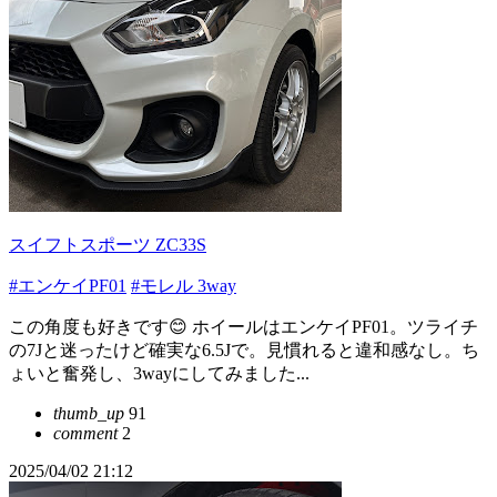
スイフトスポーツ ZC33S
#エンケイPF01
#モレル 3way
この角度も好きです😊 ホイールはエンケイPF01。ツライチ
の7Jと迷ったけど確実な6.5Jで。見慣れると違和感なし。ち
ょいと奮発し、3wayにしてみました...
thumb_up
91
comment
2
2025/04/02 21:12