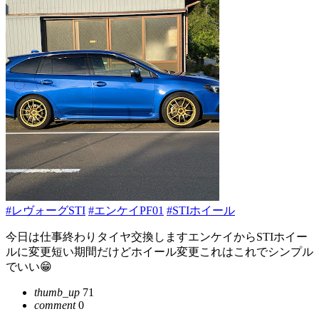
#レヴォーグSTI
#エンケイPF01
#STIホイール
今日は仕事終わりタイヤ交換しますエンケイからSTIホイー
ルに変更短い期間だけどホイール変更これはこれでシンプル
でいい😁
thumb_up
71
comment
0