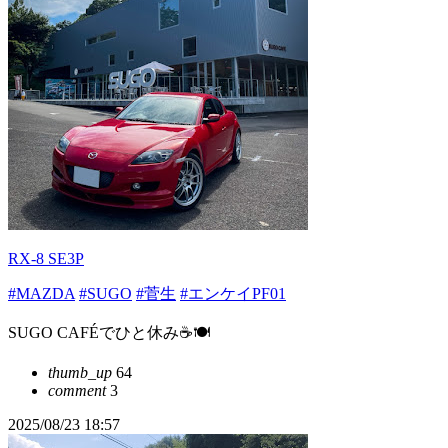
RX-8 SE3P
#MAZDA
#SUGO
#菅生
#エンケイPF01
SUGO CAFÉでひと休み☕️🍽️
thumb_up
64
comment
3
2025/08/23 18:57