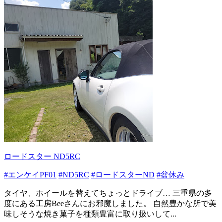
ロードスター ND5RC
#エンケイPF01
#ND5RC
#ロードスターND
#盆休み
タイヤ、ホイールを替えてちょっとドライブ… 三重県の多
度にある工房Beeさんにお邪魔しました。 自然豊かな所で美
味しそうな焼き菓子を種類豊富に取り扱いして...