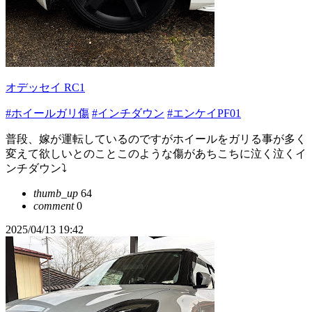
オデッセイ RC1
#ホイールガリ傷
#インチダウン
#エンケイPF01
普段、嫁が運転しているのですがホイールをガリる事が多く
変えて欲しいとのことこのような傷があちこちに泣く泣くイ
ンチダウン⤵️
thumb_up
64
comment
0
2025/04/13 19:42