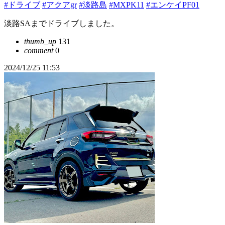
#ドライブ
#アクアgr
#淡路島
#MXPK11
#エンケイPF01
淡路SAまでドライブしました。
thumb_up
131
comment
0
2024/12/25 11:53