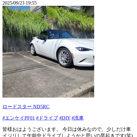
2025/09/23 19:55
ロードスター ND5RC
#エンケイPF01
#ドライブ
#DIY
#洗車
皆様おはようございます。 今日は休みなので、少しだけ車
イジリして午前中ドライブしようかと思いの早起きです(笑)