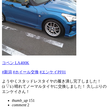
コペン LA400K
#新潟
#ホイール交換
#エンケイPF01
ようやくスタッドレスタイヤの履き潰し完了しました！
(⁠≧⁠▽⁠≦⁠) 晴れてノーマルタイヤに交換しました！ 久しぶりの
エンケイさん！
thumb_up
151
comment
2