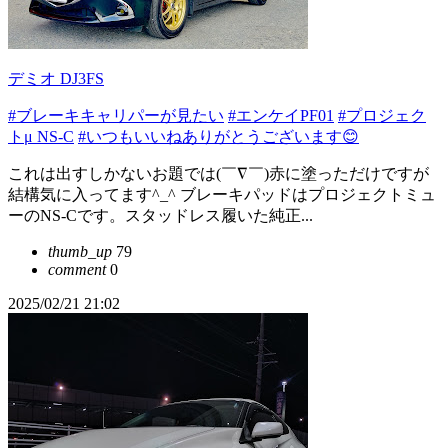
デミオ DJ3FS
#ブレーキキャリパーが見たい
#エンケイPF01
#プロジェク
トμ NS-C
#いつもいいねありがとうございます😊
これは出すしかないお題では(￣∇￣)赤に塗っただけですが
結構気に入ってます^_^ ブレーキパッドはプロジェクトミュ
ーのNS-Cです。スタッドレス履いた純正...
thumb_up
79
comment
0
2025/02/21 21:02