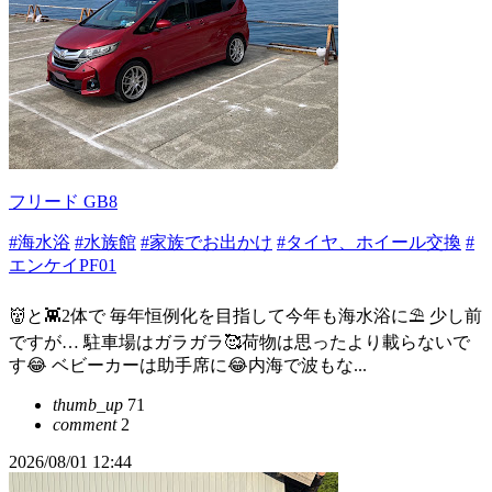
フリード GB8
#海水浴
#水族館
#家族でお出かけ
#タイヤ、ホイール交換
#
エンケイPF01
👹と👾2体で 毎年恒例化を目指して今年も海水浴に⛱️ 少し前
ですが… 駐車場はガラガラ🥰荷物は思ったより載らないで
す😂 ベビーカーは助手席に😂内海で波もな...
thumb_up
71
comment
2
2026/08/01 12:44