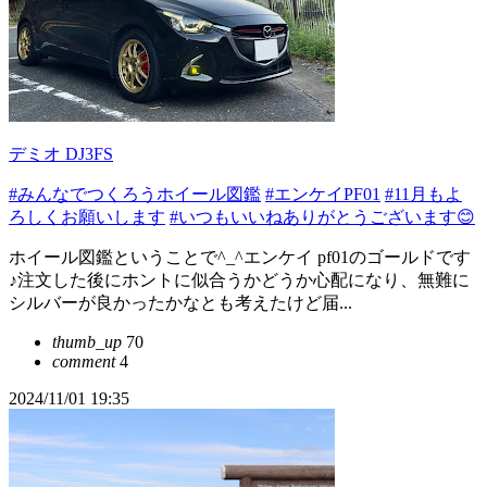
デミオ DJ3FS
#みんなでつくろうホイール図鑑
#エンケイPF01
#11月もよ
ろしくお願いします
#いつもいいねありがとうございます😊
ホイール図鑑ということで^_^エンケイ pf01のゴールドです
♪注文した後にホントに似合うかどうか心配になり、無難に
シルバーが良かったかなとも考えたけど届...
thumb_up
70
comment
4
2024/11/01 19:35