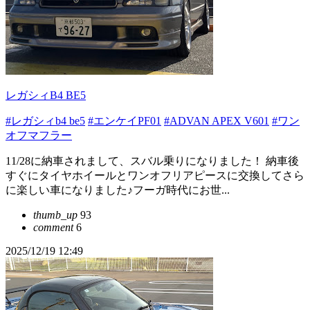
レガシィB4 BE5
#レガシィb4 be5
#エンケイPF01
#ADVAN APEX V601
#ワン
オフマフラー
11/28に納車されまして、スバル乗りになりました！ 納車後
すぐにタイヤホイールとワンオフリアピースに交換してさら
に楽しい車になりました♪フーガ時代にお世...
thumb_up
93
comment
6
2025/12/19 12:49