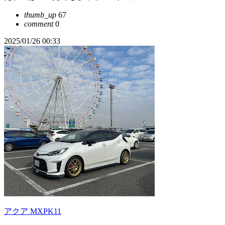
thumb_up
67
comment
0
2025/01/26 00:33
アクア MXPK11