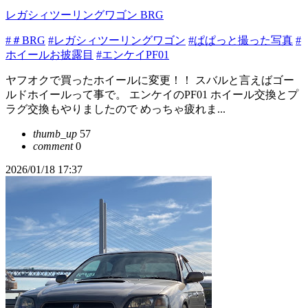
レガシィツーリングワゴン BRG
#＃BRG
#レガシィツーリングワゴン
#ぱぱっと撮った写真
#
ホイールお披露目
#エンケイPF01
ヤフオクで買ったホイールに変更！！ スバルと言えばゴー
ルドホイールって事で。 エンケイのPF01 ホイール交換とプ
ラグ交換もやりましたので めっちゃ疲れま...
thumb_up
57
comment
0
2026/01/18 17:37