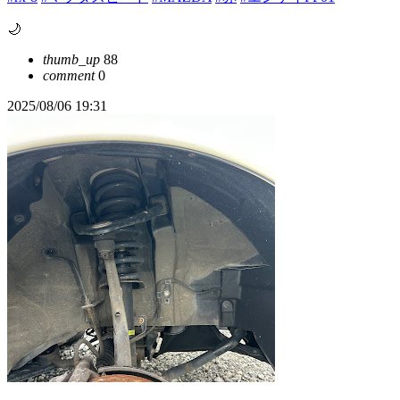
🌙
thumb_up
88
comment
0
2025/08/06 19:31