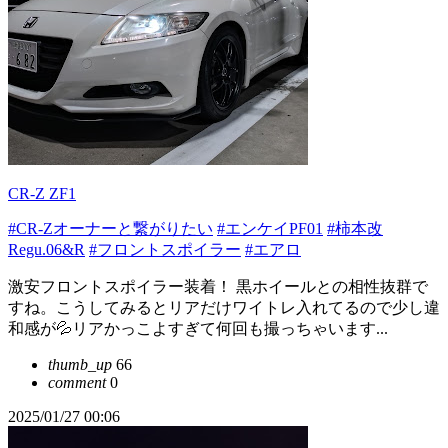
CR-Z ZF1
#CR-Zオーナーと繋がりたい
#エンケイPF01
#柿本改
Regu.06&R
#フロントスポイラー
#エアロ
激安フロントスポイラー装着！ 黒ホイールとの相性抜群で
すね。こうしてみるとリアだけワイトレ入れてるので少し違
和感が💦リアかっこよすぎて何回も撮っちゃいます...
thumb_up
66
comment
0
2025/01/27 00:06