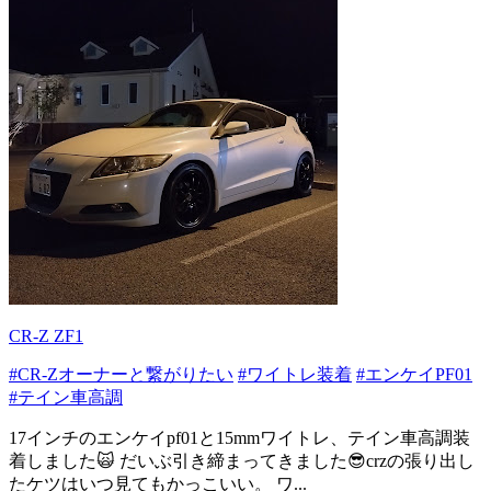
CR-Z ZF1
#CR-Zオーナーと繋がりたい
#ワイトレ装着
#エンケイPF01
#テイン車高調
17インチのエンケイpf01と15mmワイトレ、テイン車高調装
着しました🙀 だいぶ引き締まってきました😎crzの張り出し
たケツはいつ見てもかっこいい。 ワ...