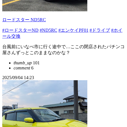
ロードスター ND5RC
#ロードスターND
#ND5RC
#エンケイPF01
#ドライブ
#ホイ
ール交換
台風前にいなべ市に行く途中で…ここの閉店されたパチンコ
屋さんずっとこのままなのかな？
thumb_up
101
comment
6
2025/09/04 14:23