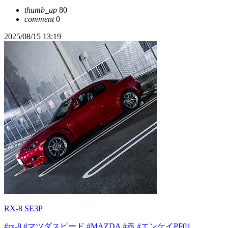
thumb_up
80
comment
0
2025/08/15 13:19
RX-8 SE3P
#rx-8
#マツダスピード
#MAZDA
#赤
#エンケイPF01