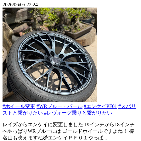
2026/06/05 22:24
#ホイール変更
#WRブルー・パール
#エンケイPF01
#スバリ
ストと繋がりたい
#レヴォーグ乗りと繋がりたい
レイズからエンケイに変更しました 19インチから18インチ
へやっぱりWRブルーには ゴールドホイールですよね！ 榛
名山も映えますね🤭エンケイＰＦ０１やっぱ...