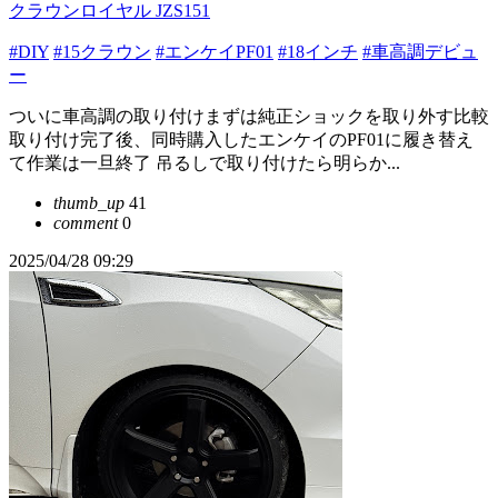
クラウンロイヤル JZS151
#DIY
#15クラウン
#エンケイPF01
#18インチ
#車高調デビュ
ー
ついに車高調の取り付けまずは純正ショックを取り外す比較
取り付け完了後、同時購入したエンケイのPF01に履き替え
て作業は一旦終了 吊るしで取り付けたら明らか...
thumb_up
41
comment
0
2025/04/28 09:29