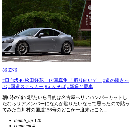
86 ZN6
#日向坂46 松田好花 1st写真集 「振り向いて」
#道の駅きっ
ぷ
#国道ステッカー
#えんそば
#新緑と愛車
朝6時の道の駅たいら目的は名古屋へリアバンパーカットし
たならリアメンバーになんか貼りたいなって思ったので貼っ
てみた白川村の国道156号のどこか一度来たこと...
thumb_up
120
comment
4