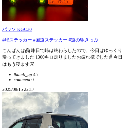
パッソ KGC30
#峠ステッカー
#国道ステッカー
#道の駅きっぷ
こんばんは🤗 昨日で峠は終わらしたので、今日はゆっくり
帰ってきました 1300キロ走りましたお疲れ様でした✌️ 今日
はもう寝ます🤣
thumb_up
45
comment
0
2025/08/15 22:17