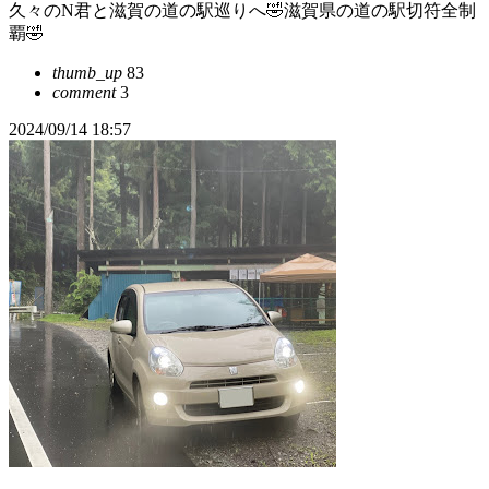
久々のN君と滋賀の道の駅巡りへ🤣滋賀県の道の駅切符全制
覇🤣
thumb_up
83
comment
3
2024/09/14 18:57