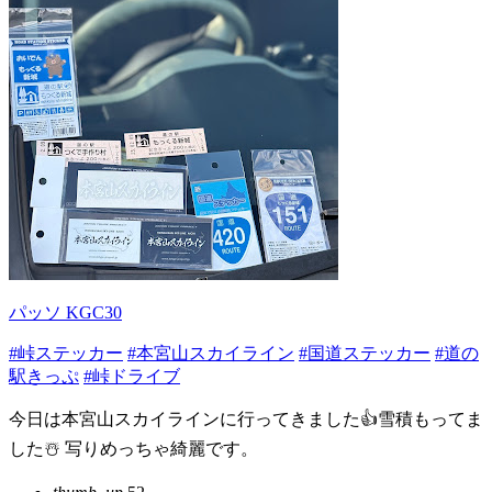
パッソ KGC30
#峠ステッカー
#本宮山スカイライン
#国道ステッカー
#道の
駅きっぷ
#峠ドライブ
今日は本宮山スカイラインに行ってきました👍雪積もってま
した☃️ 写りめっちゃ綺麗です。