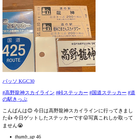
パッソ KGC30
#高野龍神スカイライン
#峠ステッカー
#国道ステッカー
#道
の駅きっぷ
こんばんは😊 今日は高野龍神スカイラインに行ってきまし
た👍 今日ゲットしたステッカーです😛写真これしか取って
ません😭
thumb_up
46