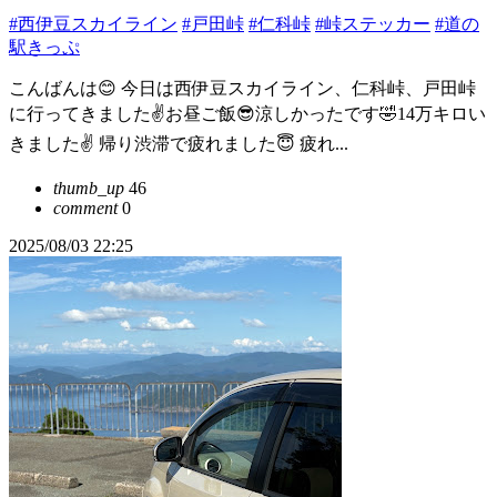
#西伊豆スカイライン
#戸田峠
#仁科峠
#峠ステッカー
#道の
駅きっぷ
こんばんは😊 今日は西伊豆スカイライン、仁科峠、戸田峠
に行ってきました✌️お昼ご飯😎涼しかったです🤣14万キロい
きました✌️ 帰り渋滞で疲れました😇 疲れ...
thumb_up
46
comment
0
2025/08/03 22:25