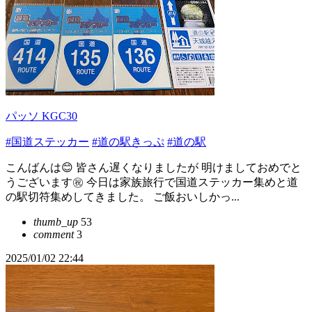
パッソ KGC30
#国道ステッカー
#道の駅きっぷ
#道の駅
こんばんは😊 皆さん遅くなりましたが 明けましておめでと
うございます㊗️ 今日は家族旅行で国道ステッカー集めと道
の駅切符集めしてきました。 ご飯おいしかっ...
thumb_up
53
comment
3
2025/01/02 22:44