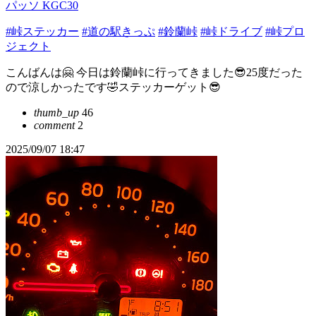
パッソ KGC30
#峠ステッカー
#道の駅きっぷ
#鈴蘭峠
#峠ドライブ
#峠プロ
ジェクト
こんばんは🤗 今日は鈴蘭峠に行ってきました😎25度だった
ので涼しかったです🤣ステッカーゲット😎
thumb_up
46
comment
2
2025/09/07 18:47