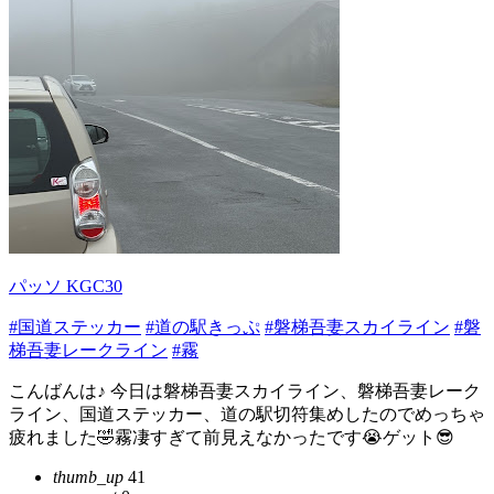
パッソ KGC30
#国道ステッカー
#道の駅きっぷ
#磐梯吾妻スカイライン
#磐
梯吾妻レークライン
#霧
こんばんは♪ 今日は磐梯吾妻スカイライン、磐梯吾妻レーク
ライン、国道ステッカー、道の駅切符集めしたのでめっちゃ
疲れました🤣霧凄すぎて前見えなかったです😭ゲット😎
thumb_up
41