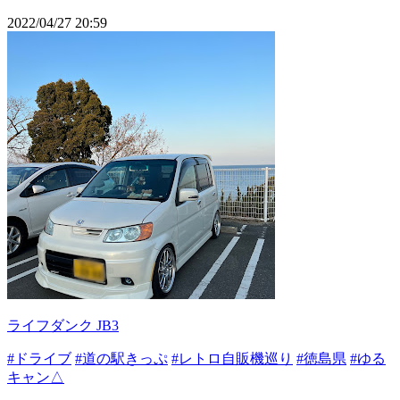
2022/04/27 20:59
ライフダンク JB3
#ドライブ
#道の駅きっぷ
#レトロ自販機巡り
#徳島県
#ゆる
キャン△