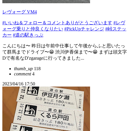
レヴォーグ VM4
#いいね＆フォロー＆コメントありがとうございます
#レヴ
ォーグ乗りと仲良くなりたい
#PickUpチャレンジ
#峠ステッ
カー
#道の駅きっぷ
こんにちは〜 昨日は午前中仕事して午後からふと思いたっ
て群馬までドライブ〜😁 渋川伊香保まで〜😁 まずは頭文字
Dで有名なD'zgarageに行ってきました...
thumb_up
118
comment
4
2023/04/16 17:50