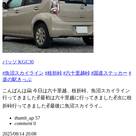
パッソ KGC30
#魚沼スカイライン
#枝折峠
#六十里越峠
#国道ステッカー
#
道の駅きっぷ
こんばんは🤗 今日は六十里越、枝折峠、魚沼スカイライン
行ってきました✌️最初は六十里越に行ってきました✌️次に枝
折峠行ってきました✌️最後に魚沼スカイライ...
thumb_up
57
comment
0
2025/08/14 20:08