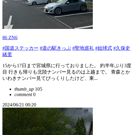
86 ZN6
#国道ステッカー
#道の駅きっぷ
#聖地巡礼
#始球式
#久保史
緒里
15から17日まで宮城県に行っておりました。 約半年ぶり3度
目 行きも帰りも北陸ナンバー見るのは上越まで。 青森とか
いわきナンバー見てびっくりしたけど、東...
thumb_up
105
comment
0
2024/06/21 00:20