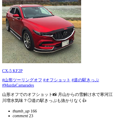
CX-5 KF2P
#山形ツーリングオフ
#オフショット
#道の駅きっぷ
#MazdaCamarades
山形オフでのオフショット📸 月山からの雪解け水で寒河江
川増水気味？🙄道の駅きっぷも抜かりなく👍
thumb_up
166
comment
23