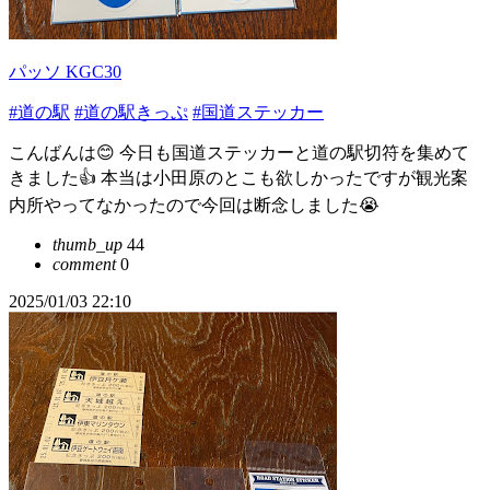
パッソ KGC30
#道の駅
#道の駅きっぷ
#国道ステッカー
こんばんは😊 今日も国道ステッカーと道の駅切符を集めて
きました👍 本当は小田原のとこも欲しかったですが観光案
内所やってなかったので今回は断念しました😭
thumb_up
44
comment
0
2025/01/03 22:10