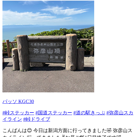
パッソ KGC30
#峠ステッカー
#国道ステッカー
#道の駅きっぷ
#弥彦山スカ
イライン
#峠ドライブ
こんばんは😊 今日は新潟方面に行ってきました🤣 弥彦山ス