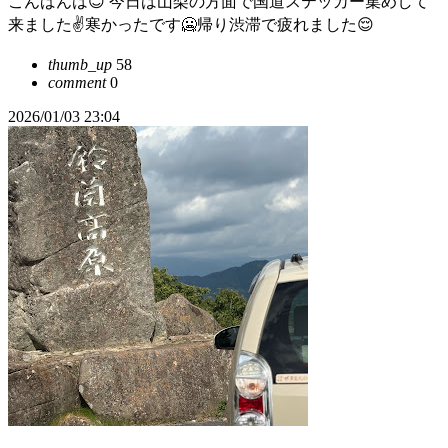
こんばんは😊 今日は山梨の方面で国道ステッカー集めして
来ました✌️寒かったです🥶帰り渋滞で疲れました😌
thumb_up
58
comment
0
2026/01/03 23:04