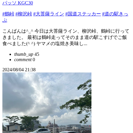
パッソ KGC30
#鶴峠
#柳沢峠
#大菩薩ライン
#国道ステッカー
#道の駅きっ
ぷ
こんばんは^_^ 今日は大菩薩ライン、柳沢峠、鶴峠に行って
きました。 最初は鶴峠走ってそのまま道の駅こすげでご飯
食べました(^ ^) ヤマメの塩焼き美味し...
thumb_up
45
comment
0
2024/08/04 21:38