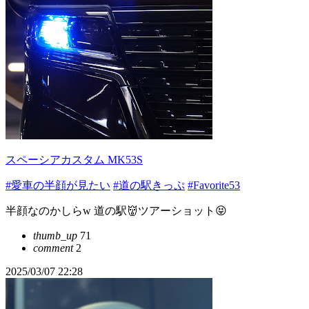
スペーシアカスタム MK53S
#愛車の半顔が見たい
#道の駅きっぷ
#Favorite53
半顔なのかしらw 道の駅👹ツアーショット😝
thumb_up
71
comment
2
2025/03/07 22:28