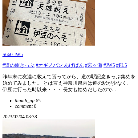
S660 JW5
#道の駅きっぷ
#オギノパン あげぱん
#宮ヶ瀬
#JW5
#FL5
昨年末に友達に教えて貰ってから、道の駅記念きっぷ集めを
始めてみました。 とは言え神奈川県内は道の駅が少なく、
伊豆に行った時以来・・・ 長女も始めだしたので...
thumb_up
65
comment
0
2023/02/04 08:38