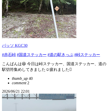
パッソ KGC30
#赤石峠
#国道ステッカー
#道の駅きっぷ
#峠ステッカー
こんばんは😆 今日は峠ステッカー、国道ステッカー、道の
駅切符集めしてきました☺️疲れました🫪
thumb_up
40
comment
2
2026/06/21 22:01