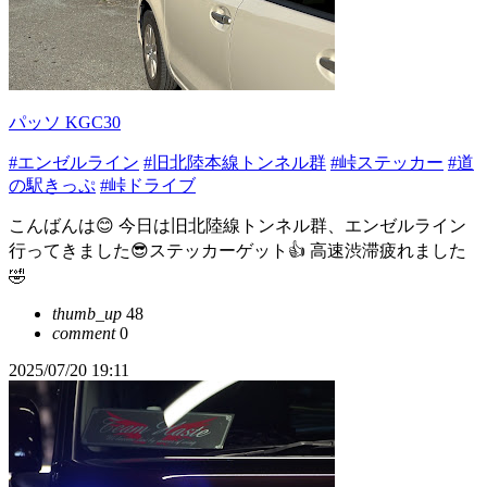
パッソ KGC30
#エンゼルライン
#旧北陸本線トンネル群
#峠ステッカー
#道
の駅きっぷ
#峠ドライブ
こんばんは😊 今日は旧北陸線トンネル群、エンゼルライン
行ってきました😎ステッカーゲット👍 高速渋滞疲れました
🤣
thumb_up
48
comment
0
2025/07/20 19:11