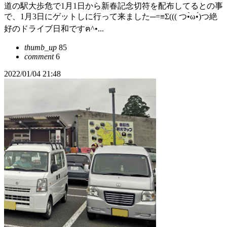
道の駅大歩危で1月1日から新春記念切符を配布してるとの事
で、1月3日にゲットしに行って来ました─=≡Σ((( つ•̀ω•́)つ絶
好のドライブ日和ですฅ^•...
thumb_up
85
comment
6
2022/01/04 21:48