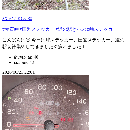
パッソ KGC30
#赤石峠
#国道ステッカー
#道の駅きっぷ
#峠ステッカー
こんばんは😆 今日は峠ステッカー、国道ステッカー、道の
駅切符集めしてきました☺️疲れました🫪
thumb_up
40
comment
2
2026/06/21 22:01