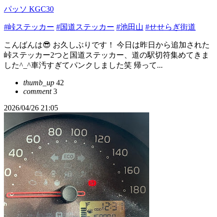
パッソ KGC30
#峠ステッカー
#国道ステッカー
#池田山
#せせらぎ街道
こんばんは😎 お久しぶりです！ 今日は昨日から追加された
峠ステッカー2つと国道ステッカー、道の駅切符集めてきま
した^_^車汚すぎてパンクしました笑 帰って...
thumb_up
42
comment
3
2026/04/26 21:05