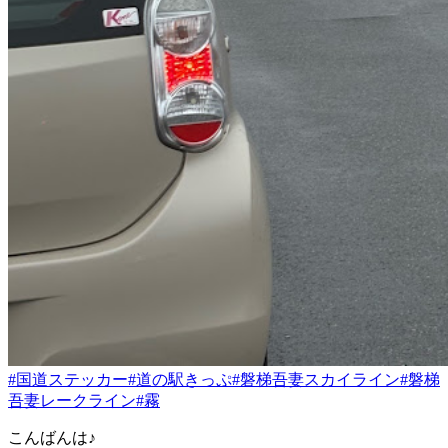
#国道ステッカー
#道の駅きっぷ
#磐梯吾妻スカイライン
#磐梯
吾妻レークライン
#霧
こんばんは♪