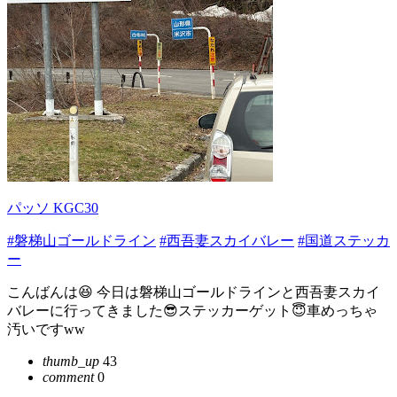
パッソ KGC30
#磐梯山ゴールドライン
#西吾妻スカイバレー
#国道ステッカ
ー
こんばんは😆 今日は磐梯山ゴールドラインと西吾妻スカイ
バレーに行ってきました😎ステッカーゲット😇車めっちゃ
汚いですww
thumb_up
43
comment
0