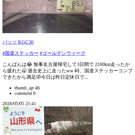
パッソ KGC30
#国道ステッカー
#ゴールデンウィーク
こんばんは😂 無事名古屋帰宅して3日間で 2100km走ったか
ら疲れた🥱 過去史上に走ったww 峠、国道ステッカーコンプ
できたから満足🤣今日は昨日定休日で...
thumb_up
46
comment
0
2026/05/05 21:41