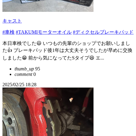
キャスト
#車検
#TAKUMIモーターオイル
#ディクセルブレーキパッド
本日車検でした😃 いつもの先輩のショップでお願いしまし
た👍 ブレーキパッド後1年は大丈夫そうでしたが早めに交換
しました😁 前から気になってたSタイプ😆 エ...
thumb_up
95
comment
0
2025/02/25 18:28