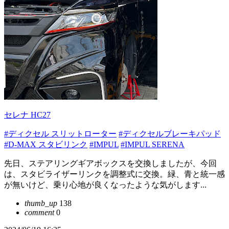
セレナ HC27
#ディクセル スリットローター
#ディクセルブレーキパッド
#D-MAX スタビリンク
#IMPUL
#IMPUL SERENA
先日、ステアリングギアボックスを交換しましたが、今回
は、スタビライザーリンクを調整式に交換。緑、青と統一感
が無いけど、乗り心地が良くなったような気がします...
thumb_up
138
comment
0