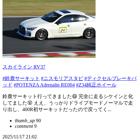
スカイライン RV37
#鈴鹿サーキット
#ニスモリアスタビ
#ディクセルブレーキパ
ッド
#POTENZA Adrenalin RE004
#Z34純正ホイール
鈴鹿サーキット行ってきました😄 完全に走るシケインと化
してました😵 ええ、うっかりドライブモードノーマルで走
り出し、400R初サーキットだったので戻ってく...
thumb_up
90
comment
9
2025/11/17 21:02