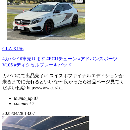
GLA X156
#カババ
#車売ります
#ECUチューン
#アドバンスポーツ
V105
#ディクセルブレーキパッド
カババにて出品完了✅ スイスポファイナルエディションが
来るまでに売れるといいな〜 良かったら出品ページ見てく
ださいね😊 https://www.car-b...
thumb_up
87
comment
7
2025/04/28 13:07