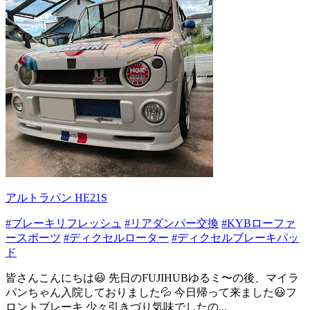
アルトラパン HE21S
#ブレーキリフレッシュ
#リアダンパー交換
#KYBローファ
ースポーツ
#ディクセルローター
#ディクセルブレーキパッ
ド
皆さんこんにちは😃 先日のFUJIHUBゆるミ〜の後、マイラ
パンちゃん入院しておりました💦 今日帰って来ました😃フ
ロントブレーキ 少々引きづり気味でしたの...