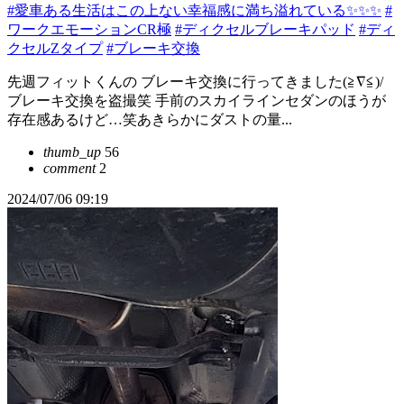
#愛車ある生活はこの上ない幸福感に満ち溢れている✨✨✨
#
ワークエモーションCR極
#ディクセルブレーキパッド
#ディ
クセルZタイプ
#ブレーキ交換
先週フィットくんの ブレーキ交換に行ってきました(≧∇≦)/
ブレーキ交換を盗撮笑 手前のスカイラインセダンのほうが
存在感あるけど…笑あきらかにダストの量...
thumb_up
56
comment
2
2024/07/06 09:19