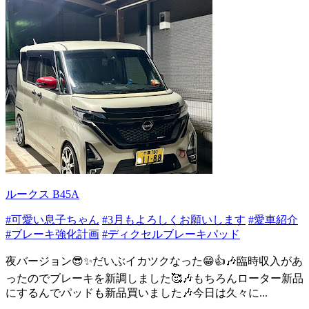
ルークス B45A
#可愛い息子ちゃん
#3月もよろしくお願いします
#愛車紹介
#ブレーキ強化計画
#ディクセルブレーキパッド
夜バージョン😎✨だいぶイカツクなった😁👍🎶臨時収入があ
ったのでブレーキを新調しました🥰🎶もちろんローター新品
にするんでパッドも新品買いました🎶今日は久々に...