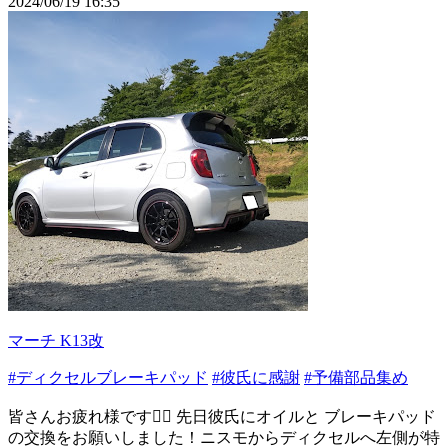
2024/06/19 16:35
マーチ K13改
#ディクセルブレーキパッド
#彼氏に感謝
#予備部品集め
皆さんお疲れ様です🙇‍♀️ 先日彼氏にオイルと ブレーキパッド
の交換をお願いしました！ニスモからディクセルへ左側が特