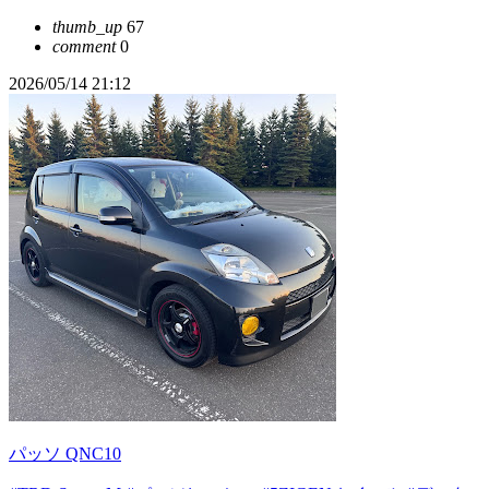
thumb_up
67
comment
0
2026/05/14 21:12
パッソ QNC10