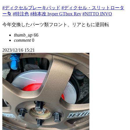
#ディクセルブレーキパッド
#ディクセル・スリットロータ
ー🌀
#特注色
#柿本改 hyper GTbox Rev
#NITTO INVO
今年交換したパーツ類フロント、リアともに逆回転
thumb_up
66
comment
0
2023/12/16 15:21