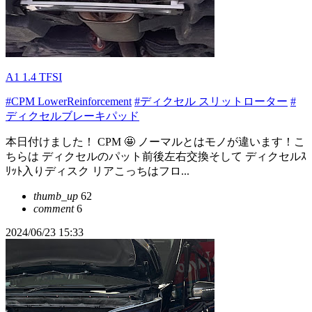
A1 1.4 TFSI
#CPM LowerReinforcement
#ディクセル スリットローター
#
ディクセルブレーキパッド
本日付けました！ CPM 🤩 ノーマルとはモノが違います！こ
ちらは ディクセルのパット前後左右交換そして ディクセルｽ
ﾘｯﾄ入りディスク リアこっちはフロ...
thumb_up
62
comment
6
2024/06/23 15:33