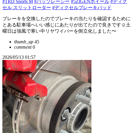
#TRD Sports M
#パッソレーシー
#5ZIGENホイール
#ディク
セル スリットローター
#ディクセルブレーキパッド
ブレーキを交換したのでブレーキの当たりを確認するために
とある駐車場へいい感じにあたりが出てたので良きです☺️土
曜日は強風で寒い中リヤワイパーを倒立化しました〜
thumb_up
45
comment
0
2026/05/13 01:57