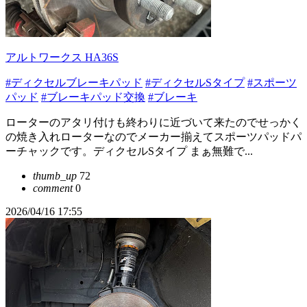
アルトワークス HA36S
#ディクセルブレーキパッド
#ディクセルSタイプ
#スポーツ
パッド
#ブレーキパッド交換
#ブレーキ
ローターのアタリ付けも終わりに近づいて来たのでせっかく
の焼き入れローターなのでメーカー揃えてスポーツパッドパ
ーチャックです。ディクセルSタイプ まぁ無難で...
thumb_up
72
comment
0
2026/04/16 17:55