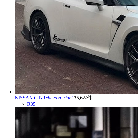
NISSAN GT-R
chevron_right
35,624件
R35